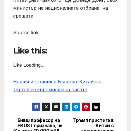
Китай „най-малкото“ ще доведе Донг, своя
министър на националната отбрана, на
срещата.
Source link
Like this:
Like Loading…
Нашия източник е Българо-Китайска
Търговско-промишлена палaта
Бивш професор на
Тръмп пристига в
Post
HKUST признава, че
Китай с
е взел 40 000 HK$,
технологични