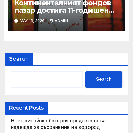
Континенталният фондов
пазар достига 11-годишен
връх
MAY 15, 2026
ADMIN
Search
Search
Recent Posts
Нова китайска батерия предлага нова
надежда за съхранение на водород