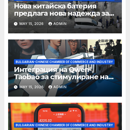
Нова китайска батерия
предлага нова надежда за
съхранение на водород
MAY 15, 2026
ADMIN
BULGARIAN-CHINESE CHAMBER OF COMMERCE AND INDUSTRY
Интеграция на Qwen-
Taobao за стимулиране на
пазаруването 618
MAY 15, 2026
ADMIN
BULGARIAN-CHINESE CHAMBER OF COMMERCE AND INDUSTRY