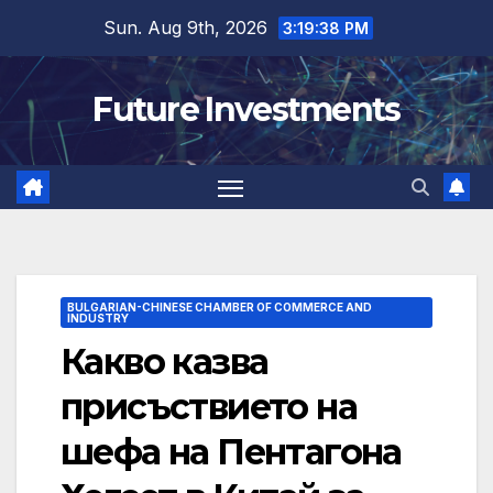
Skip
Sun. Aug 9th, 2026
3:19:39 PM
to
content
Future Investments
BULGARIAN-CHINESE CHAMBER OF COMMERCE AND
INDUSTRY
Какво казва
присъствието на
шефа на Пентагона