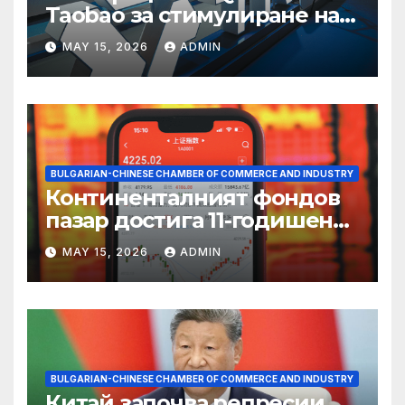
Taobao за стимулиране на
пазаруването 618
MAY 15, 2026
ADMIN
BULGARIAN-CHINESE CHAMBER OF COMMERCE AND INDUSTRY
Континенталният фондов
пазар достига 11-годишен
връх
MAY 15, 2026
ADMIN
BULGARIAN-CHINESE CHAMBER OF COMMERCE AND INDUSTRY
Китай започва репресии