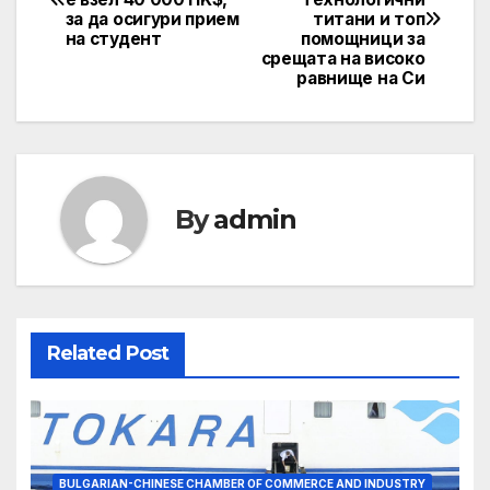
navigation
за да осигури прием
титани и топ
на студент
помощници за
срещата на високо
равнище на Си
By
admin
Related Post
BULGARIAN-CHINESE CHAMBER OF COMMERCE AND INDUSTRY