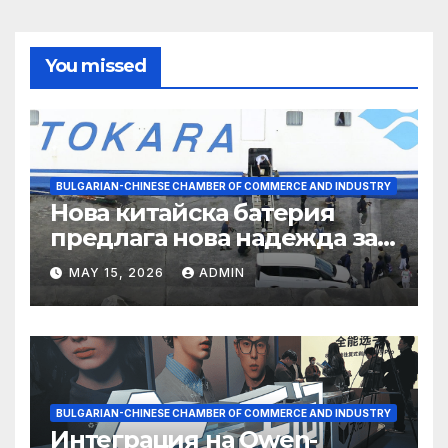
You missed
BULGARIAN-CHINESE CHAMBER OF COMMERCE AND INDUSTRY
Нова китайска батерия
предлага нова надежда за
съхранение на водород
MAY 15, 2026
ADMIN
BULGARIAN-CHINESE CHAMBER OF COMMERCE AND INDUSTRY
Интеграция на Qwen-