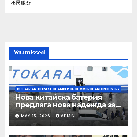
移民服务
You missed
BULGARIAN-CHINESE CHAMBER OF COMMERCE AND INDUSTRY
Нова китайска батерия
предлага нова надежда за
съхранение на водород
MAY 15, 2026
ADMIN