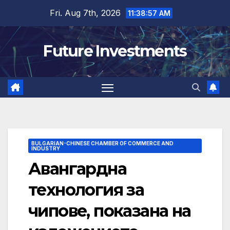
Skip
Fri. Aug 7th, 2026
11:38:58 AM
to
content
Future Investments
BULGARIAN-CHINESE CHAMBER OF COMMERCE AND
INDUSTRY
Авангардна
технология за
чипове, показана на