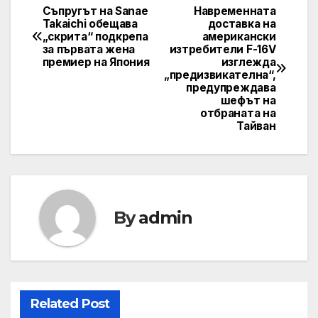
Съпругът на Sanae
Навременната
Post
Takaichi обещава
доставка на
„скрита“ подкрепа
американски
navigation
за първата жена
изтребители F-16V
премиер на Япония
изглежда
„предизвикателна“,
предупреждава
шефът на
отбраната на
Тайван
By
admin
Related Post