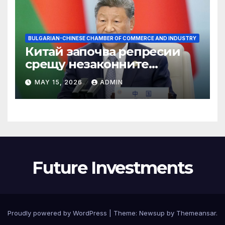
BULGARIAN-CHINESE CHAMBER OF COMMERCE AND INDUSTRY
Китай започва репресии
срещу незаконните
практики в сектора на TCM
MAY 15, 2026
ADMIN
Future Investments
Proudly powered by WordPress
|
Theme:
Newsup
by
Themeansar
.