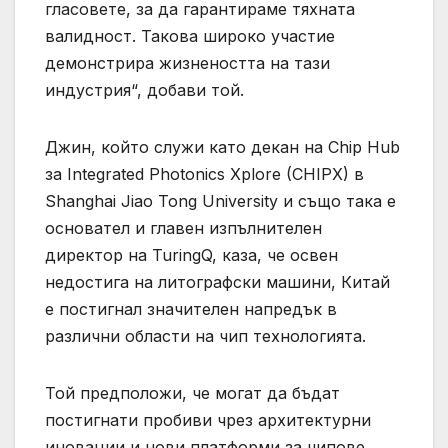
гласовете, за да гарантираме тяхната
валидност. Такова широко участие
демонстрира жизнеността на тази
индустрия“, добави той.
Джин, който служи като декан на Chip Hub
за Integrated Photonics Xplore (CHIPX) в
Shanghai Jiao Tong University и също така е
основател и главен изпълнителен
директор на TuringQ, каза, че освен
недостига на литографски машини, Китай
е постигнал значителен напредък в
различни области на чип технологията.
Той предположи, че могат да бъдат
постигнати пробиви чрез архитектурни
иновации и нови платформи за чипове,