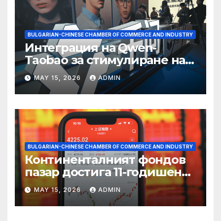
BULGARIAN-CHINESE CHAMBER OF COMMERCE AND INDUSTRY
Интеграция на Qwen-
Taobao за стимулиране на
пазаруването 618
MAY 15, 2026
ADMIN
BULGARIAN-CHINESE CHAMBER OF COMMERCE AND INDUSTRY
Континенталният фондов
пазар достига 11-годишен
връх
MAY 15, 2026
ADMIN