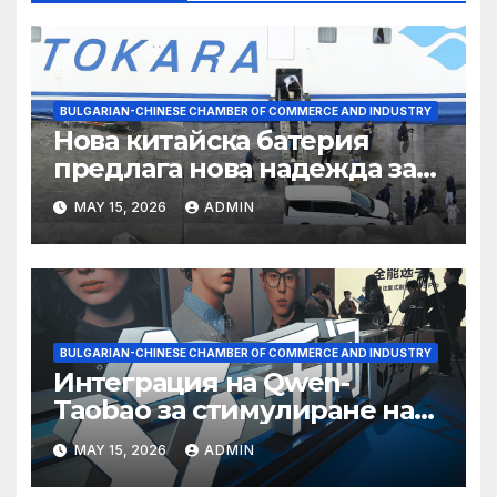
BULGARIAN-CHINESE CHAMBER OF COMMERCE AND INDUSTRY
Нова китайска батерия
предлага нова надежда за
съхранение на водород
MAY 15, 2026
ADMIN
BULGARIAN-CHINESE CHAMBER OF COMMERCE AND INDUSTRY
Интеграция на Qwen-
Taobao за стимулиране на
пазаруването 618
MAY 15, 2026
ADMIN