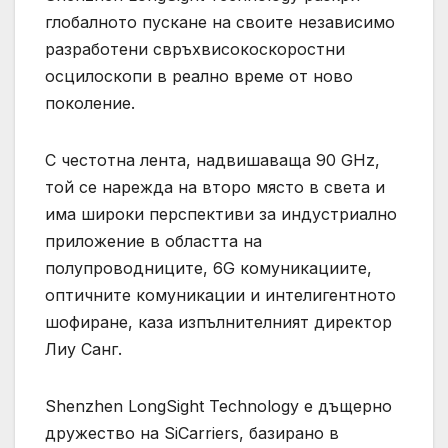
глобалното пускане на своите независимо
разработени свръхвисокоскоростни
осцилоскопи в реално време от ново
поколение.
С честотна лента, надвишаваща 90 GHz,
той се нарежда на второ място в света и
има широки перспективи за индустриално
приложение в областта на
полупроводниците, 6G комуникациите,
оптичните комуникации и интелигентното
шофиране, каза изпълнителният директор
Лиу Санг.
Shenzhen LongSight Technology е дъщерно
дружество на SiCarriers, базирано в