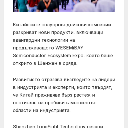
Китайските полупроводникови компании
разкриват нови продукти, включващи
авангардни технологии на
продължаващото WESEMiBAY
Semiconductor Ecosystem Expo, което беше
открито в Шенжен в сряда.
Развитието отразява възгледите на лидери
в индустрията и експерти, които твърдят,
че Китай преживява бърз растеж и
постигане на пробиви в множество
области на индустрията.
Shenzhen LongSight Technology разкри