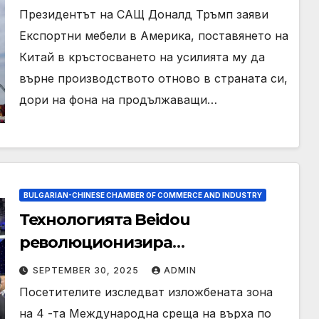
Президентът на САЩ Доналд Тръмп заяви
Експортни мебели в Америка, поставянето на
Китай в кръстосването на усилията му да
върне производството отново в страната си,
дори на фона на продължаващи…
BULGARIAN-CHINESE CHAMBER OF COMMERCE AND INDUSTRY
Технологията Beidou
революционизира
приложенията на ежедневието
SEPTEMBER 30, 2025
ADMIN
Посетителите изследват изложбената зона
на 4 -та Международна среща на върха по