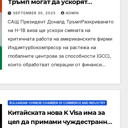
Тръмп могат да ускорят
американските фирми да се
SEPTEMBER 30, 2025
ADMIN
преместят в Индия
САЩ Президент Доналд ТръмпРазкриването
на H-1B виза ще ускори смяната на
критичната работа на американските фирми
Индиятурбокомпресор на растежа на
глобалните центрове за способности (GCC),
които обработват операции от финанси…
BULGARIAN-CHINESE CHAMBER OF COMMERCE AND INDUSTRY
Китайската нова K Visa има за
цел да примами чуждестранни