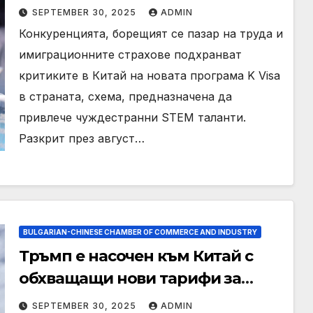
STEM таланти. Вместо това е
SEPTEMBER 30, 2025
ADMIN
изтеглена критика
Конкуренцията, борещият се пазар на труда и
имиграционните страхове подхранват
критиките в Китай на новата програма K Visa
в страната, схема, предназначена да
привлече чуждестранни STEM таланти.
Разкрит през август…
BULGARIAN-CHINESE CHAMBER OF COMMERCE AND INDUSTRY
Тръмп е насочен към Китай с
обхващащи нови тарифи за
мебели
SEPTEMBER 30, 2025
ADMIN