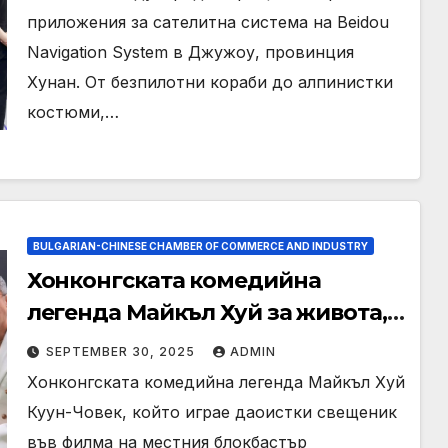
приложения за сателитна система на Beidou
Navigation System в Джужоу, провинция
Хунан. От безпилотни кораби до алпинистки
костюми,…
BULGARIAN-CHINESE CHAMBER OF COMMERCE AND INDUSTRY
Хонконгската комедийна
легенда Майкъл Хуй за живота,
смъртта и пускането
SEPTEMBER 30, 2025
ADMIN
Хонконгската комедийна легенда Майкъл Хуй
Куун-Човек, който играе даоистки свещеник
във филма на местния блокбастър