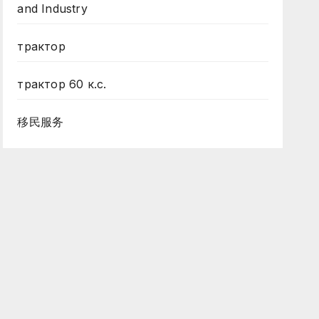
and Industry
трактор
трактор 60 к.с.
移民服务