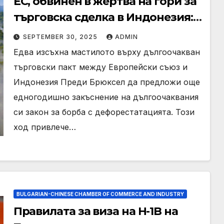
ЕС, обвинен в жертва на гори за
търговска сделка в Индонезия:
„стряскащо съвпадение“
SEPTEMBER 30, 2025
ADMIN
Едва изсъхна мастилото върху дългоочакван
търговски пакт между Европейски съюз и
Индонезия Преди Брюксел да предложи още
едногодишно закъснение на дългоочаквания
си закон за борба с дефорестатацията. Този
ход привлече…
BULGARIAN-CHINESE CHAMBER OF COMMERCE AND INDUSTRY
Правилата за виза на H-1B на