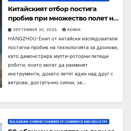
Китайският отбор постига
пробив при множество полет на
дронове срещу
SEPTEMBER 30, 2025
ADMIN
предизвикателни ветрове
HANGZHOU-Екип от китайски изследователи
постигна пробив на технологията за дронове,
като демонстрира мулти-роторни летящи
роботи, които могат да разменят
инструменти, докато летят един над друг с
ветрове, достатъчно силни, за…
BULGARIAN-CHINESE CHAMBER OF COMMERCE AND INDUSTRY