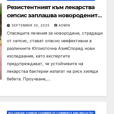
Резистентният към лекарства
сепсис заплашва новородените
в Югоизточна Азия, проучва
SEPTEMBER 30, 2025
ADMIN
предупреждава
Спасящите лечения за новородени, страдащи
от сепсис, стават опасно неефективни в
различните Югоизточна АзияСпоред нови
изследвания, като експертите
предупреждават, че устойчивите на
лекарства бактерии излагат на риск хиляди
бебета. Проучване,…
BULGARIAN-CHINESE CHAMBER OF COMMERCE AND INDUSTRY