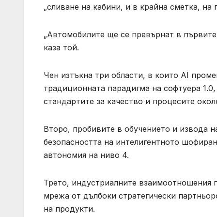
„сливане на кабини, и в крайна сметка, на
„Автомобилите ще се превърнат в първите 
каза той.
Чен изтъкна три области, в които AI проме
традиционната парадигма на софтуера 1.0
стандартите за качество и процесите окол
Второ, пробивите в обучението и извода 
безопасността на интелигентното шофиране
автономия на ниво 4.
Трето, индустриалните взаимоотношения п
мрежа от дълбоки стратегически партньорс
на продукти.