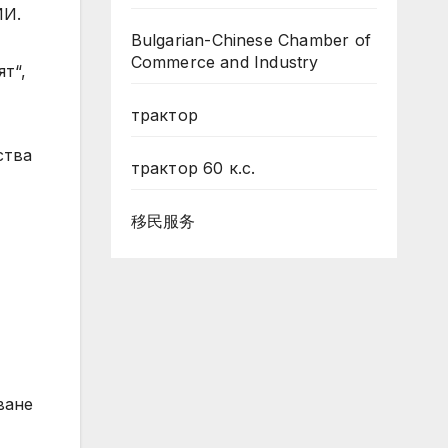
ИИ.
Bulgarian-Chinese Chamber of
Commerce and Industry
т“,
трактор
ства
трактор 60 к.с.
移民服务
ване