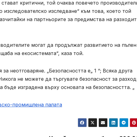
 стават критични, той очаква повечето производител
 изследователско изследване“ към това, което той
разчитайки на партньорите за предимства на разходит
водителите могат да продължат развитието на пълен
щаба на екосистемата“, каза той.
за неотговаряне. „Безопасността е„ 1 “; Всяка друга
– Никога не можете да търгувате безопасност за разход
а бъде изградена върху основата на безопасността. „
овско-промишлена палaта