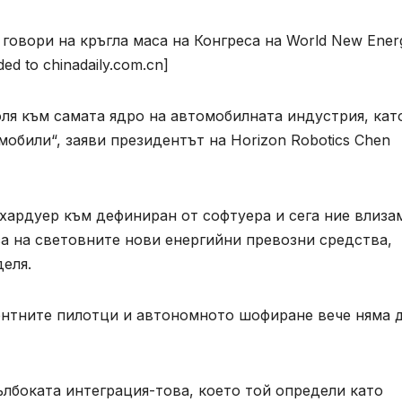
, говори на кръгла маса на Конгреса на World New Ener
ed to chinadaily.com.cn]
я към самата ядро ​​на автомобилната индустрия, кат
мобили“, заяви президентът на Horizon Robotics Chen
хардуер към дефиниран от софтуера и сега ние влиза
еса на световните нови енергийни превозни средства,
деля.
гентните пилотци и автономното шофиране вече няма д
лбоката интеграция-това, което той определи като