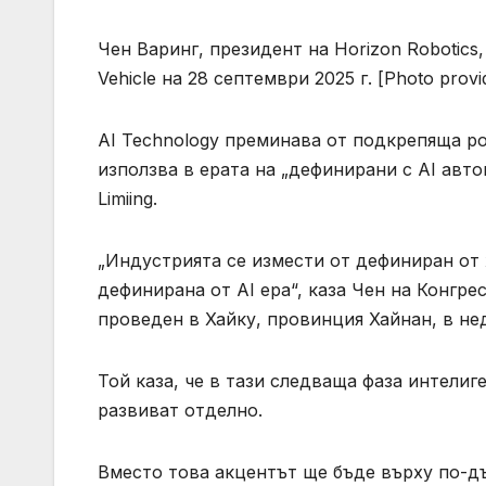
Чен Варинг, президент на Horizon Robotics
Vehicle на 28 септември 2025 г. [Photo provid
AI Technology преминава от подкрепяща рол
използва в ерата на „дефинирани с AI авто
Limiing.
„Индустрията се измести от дефиниран от 
дефинирана от AI ера“, каза Чен на Конгр
проведен в Хайку, провинция Хайнан, в не
Той каза, че в тази следваща фаза интели
развиват отделно.
Вместо това акцентът ще бъде върху по-дъ