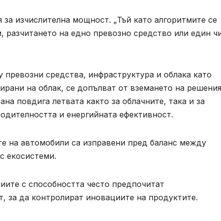
 за изчислителна мощност. „Тъй като алгоритмите се
и, разчитането на едно превозно средство или един ч
 превозни средства, инфраструктура и облака като
зирани на облак, се допълват от вземането на решения
ана повдига летвата както за облачните, така и за
одителността и енергийната ефективност.
те на автомобили са изправени пред баланс между
с екосистеми.
ниите с способността често предпочитат
, за да контролират иновациите на продуктите.