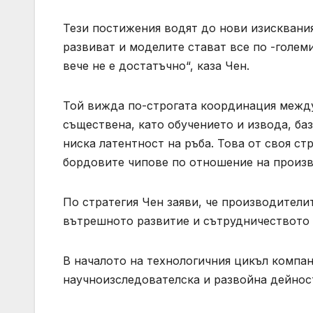
Тези постижения водят до нови изисквания
развиват и моделите стават все по -голем
вече не е достатъчно“, каза Чен.
Той вижда по-строгата координация между
съществена, като обучението и извода, ба
ниска латентност на ръба. Това от своя стр
бордовите чипове по отношение на произв
По стратегия Чен заяви, че производители
вътрешното развитие и сътрудничеството 
В началото на технологичния цикъл компа
научноизследователска и развойна дейност