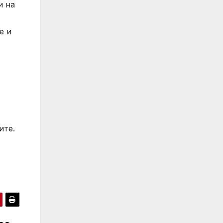
и на
е и
ите.