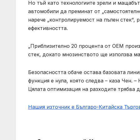
Но тъй като технологиите зрели и мащабът
автомобили да преминат от „самостоятелно
нарече „контролируемост на пълен стек“, 
ефективността.
„Приблизително 20 процента от OEM произ
стек, докато мнозинството ще използва ма
Безопасността обаче остава базовата линия 
функция е нула, която следва – каза Чен. 
Цялата оптимизация на разходите трябва д
Нашия източник е Българо-Китайска Търг