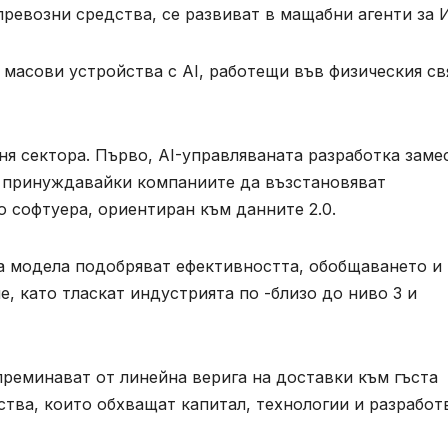
 превозни средства, се развиват в мащабни агенти за 
масови устройства с AI, работещи във физическия свя
ня сектора. Първо, AI-управляваната разработка заме
, принуждавайки компаниите да възстановяват
о софтуера, ориентиран към данните 2.0.
на модела подобряват ефективността, обобщаването и
, като тласкат индустрията по -близо до ниво 3 и
реминават от линейна верига на доставки към гъста
тва, които обхващат капитал, технологии и разработ