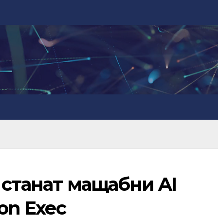
 станат мащабни AI
zon Exec