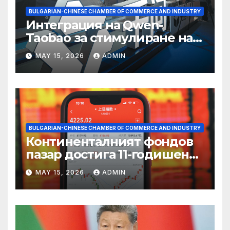
BULGARIAN-CHINESE CHAMBER OF COMMERCE AND INDUSTRY
Интеграция на Qwen-
Taobao за стимулиране на
пазаруването 618
MAY 15, 2026
ADMIN
BULGARIAN-CHINESE CHAMBER OF COMMERCE AND INDUSTRY
Континенталният фондов
пазар достига 11-годишен
връх
MAY 15, 2026
ADMIN