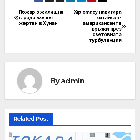
Пожар в жилищна
Xiplomacy навигира
Post
сграда взе пет
китайско-
жертви в Хунан
американските
navigation
връзки през
световната
турбуленция
By
admin
Related Post