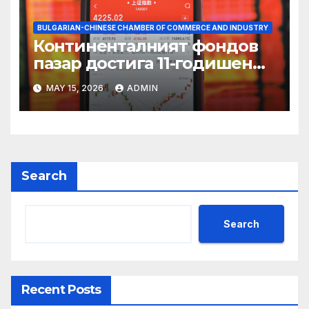
BULGARIAN-CHINESE CHAMBER OF COMMERCE AND INDUSTRY
Континенталният фондов
пазар достига 11-годишен
връх
MAY 15, 2026
ADMIN
Search
Search
Recent Posts