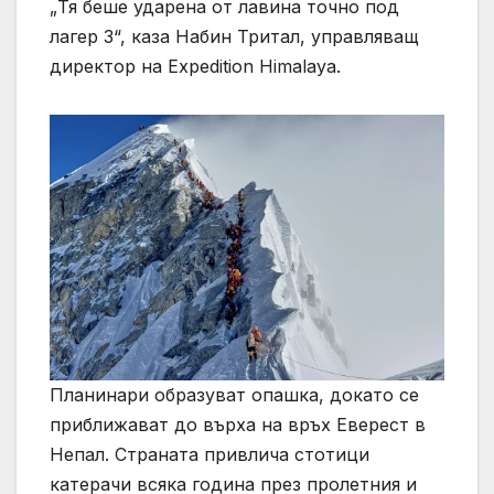
„Тя беше ударена от лавина точно под
лагер 3“, каза Набин Тритал, управляващ
директор на Expedition Himalaya.
Планинари образуват опашка, докато се
приближават до върха на връх Еверест в
Непал. Страната привлича стотици
катерачи всяка година през пролетния и