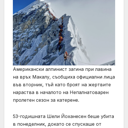
Американски алпинист загина при лавина
на връх Макалу, съобщиха официални лица
във вторник, тъй като броят на жертвите
нараства в началото на Непалнатоварен
пролетен сезон за катерене.
53-годишната Шели Йоханесен беше убита
в понеделник, докато се спускаше от