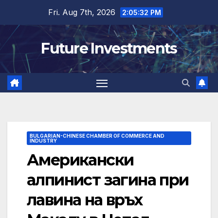
Skip
Fri. Aug 7th, 2026
2:05:33 PM
to
content
Future Investments
BULGARIAN-CHINESE CHAMBER OF COMMERCE AND
INDUSTRY
Американски
алпинист загина при
лавина на връх