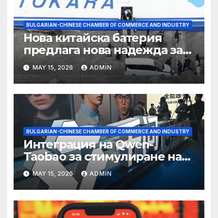
BULGARIAN-CHINESE CHAMBER OF COMMERCE AND INDUSTRY
Нова китайска батерия
предлага нова надежда за
съхранение на водород
MAY 15, 2026
ADMIN
BULGARIAN-CHINESE CHAMBER OF COMMERCE AND INDUSTRY
Интеграция на Qwen-
Taobao за стимулиране на
пазаруването 618
MAY 15, 2026
ADMIN