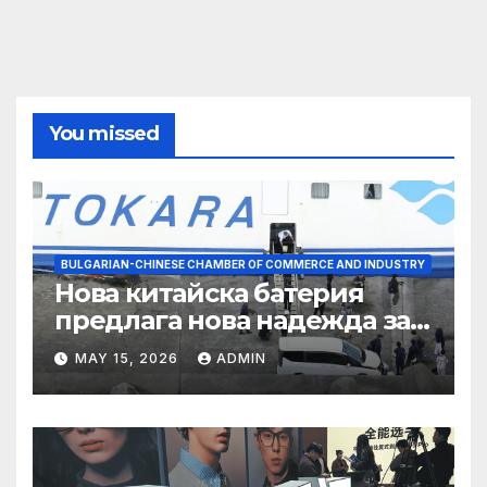
You missed
BULGARIAN-CHINESE CHAMBER OF COMMERCE AND INDUSTRY
Нова китайска батерия
предлага нова надежда за
съхранение на водород
MAY 15, 2026
ADMIN