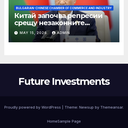
BULGARIAN-CHINESE CHAMBER OF COMMERCE AND INDUSTRY
Китай започва репресии
срещу незаконните
практики в сектора на TCM
MAY 15, 2026
ADMIN
Future Investments
Proudly powered by WordPress
|
Theme:
Newsup
by
Themeansar
.
Home
Sample Page