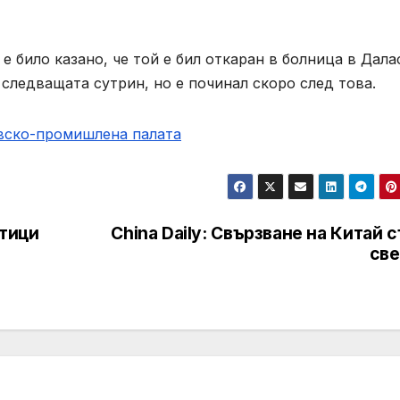
е било казано, че той е бил откаран в болница в Дала
 следващата сутрин, но е починал скоро след това.
овско-промишлена палaта
отици
China Daily: Свързване на Китай 
све