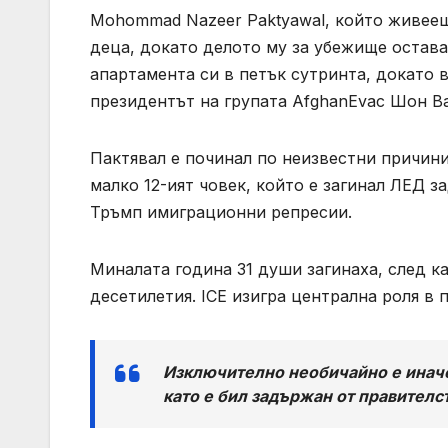
Mohommad Nazeer Paktyawal, който живееше
деца, докато делото му за убежище остав
апартамента си в петък сутринта, докато 
президентът на групата AfghanEvac Шон В
Пактявал е починал по неизвестни причини 
малко 12-ият човек, който е загинал ЛЕД 
Тръмп имиграционни репресии.
Миналата година 31 души загинаха, след ка
десетилетия. ICE изигра централна роля в
Изключително необичайно е иначе
като е бил задържан от правителс