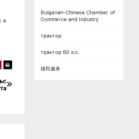
Bulgarian-Chinese Chamber of
Commerce and Industry
с в
трактор
трактор 60 к.с.
移民服务
със
та