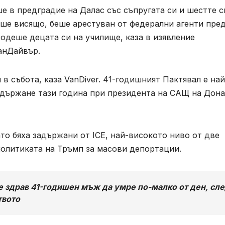
 в предградие на Далас със съпругата си и шестте с
аше висящо, беше арестуван от федерални агенти пре
водеше децата си на училище, каза в изявление
анДайвър.
в събота, каза VanDiver. 41-годишният Пактявал е най
задържане тази година при президента на САЩ на Дон
то бяха задържани от ‌ICE, най-високото ниво от две
 политиката на Тръмп за масови депортации.
 здрав 41-годишен мъж да умре по-малко от ден, сл
твото