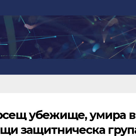
рсещ убежище, умира в
общи защитническа груп