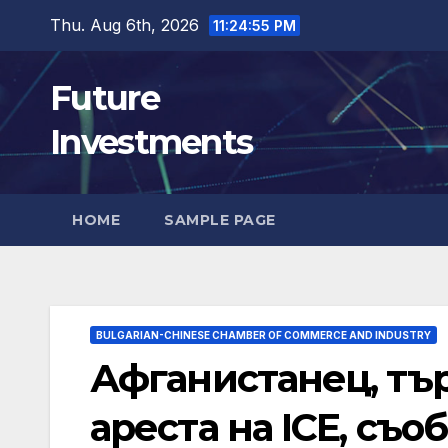
Skip
Thu. Aug 6th, 2026
11:24:56 PM
to
content
Future
Investments
HOME
SAMPLE PAGE
BULGARIAN-CHINESE CHAMBER OF COMMERCE AND INDUSTRY
Афганистанец, тъ
ареста на ICE, съ