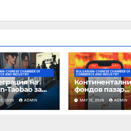
AN-CHINESE CHAMBER OF
BULGARIAN-CHINESE CHAMBER OF
CE AND INDUSTRY
COMMERCE AND INDUSTRY
еграция на
Континентални
n-Taobao за
фондов пазар
мулиране на
достига 11-
5, 2026
ADMIN
MAY 15, 2026
ADMIN
руването 618
годишен връх