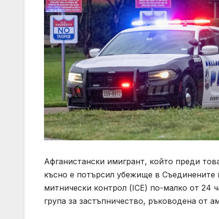
Афганистански имигрант, който преди това
късно е потърсил убежище в Съединените 
митнически контрол (ICE) по-малко от 24 ч
група за застъпничество, ръководена от а