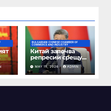
F
BULGARIAN-CHINESE CHAMBER OF
COMMERCE AND INDUSTRY
ият
Китай започва
репресии срещу
незаконните
N
MAY 15, 2026
ADMIN
практики в сектора
на TCM