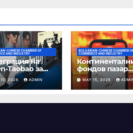
IAN-CHINESE CHAMBER OF
BULGARIAN-CHINESE CHAMBER O
CE AND INDUSTRY
COMMERCE AND INDUSTRY
еграция на
Континенталн
n-Taobao за
фондов пазар
мулиране на
достига 11-
15, 2026
ADMIN
MAY 15, 2026
ADMI
аруването 618
годишен връх