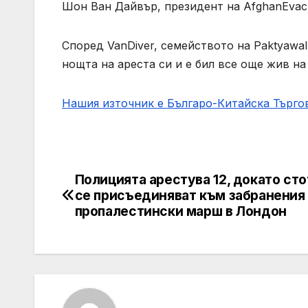
Шон Ван Дайвър, президент на AfghanEvac
Според VanDiver, семейството на Paktyawal 
нощта на ареста си и е бил все още жив на
Нашия източник е Българо-Китайска Търг
Полицията арестува 12, докато ст
Post
се присъединяват към забранения
navigation
пропалестински марш в Лондон