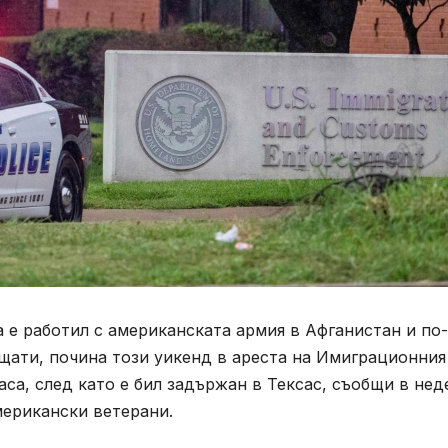
 е работил с американската армия в Афганистан и по-
щати, почина този уикенд в ареста на Имиграционния
аса, след като е бил задържан в Тексас, съобщи в нед
мерикански ветерани.