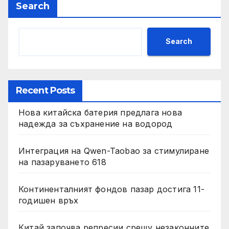
Search
Search
Recent Posts
Нова китайска батерия предлага нова
надежда за съхранение на водород
Интеграция на Qwen-Taobao за стимулиране
на пазаруването 618
Континенталният фондов пазар достига 11-
годишен връх
Китай започва репресии срещу незаконните