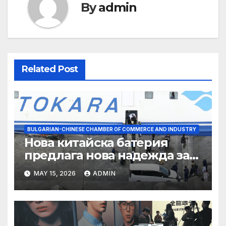
By
admin
Related Post
BULGARIAN-CHINESE CHAMBER OF COMMERCE AND INDUSTRY
Нова китайска батерия
предлага нова надежда за
съхранение на водород
MAY 15, 2026
ADMIN