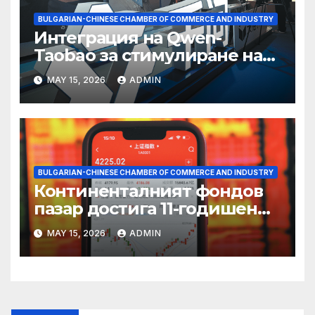
BULGARIAN-CHINESE CHAMBER OF COMMERCE AND INDUSTRY
Интеграция на Qwen-
Taobao за стимулиране на
пазаруването 618
MAY 15, 2026
ADMIN
BULGARIAN-CHINESE CHAMBER OF COMMERCE AND INDUSTRY
Континенталният фондов
пазар достига 11-годишен
връх
MAY 15, 2026
ADMIN