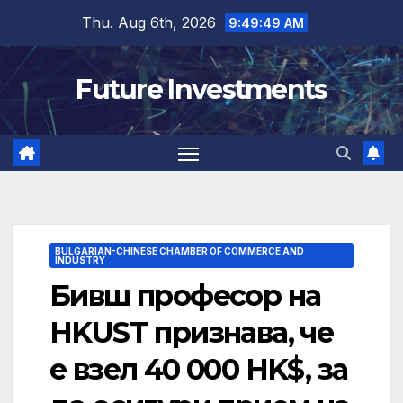
Skip
Thu. Aug 6th, 2026
9:49:50 AM
to
content
Future Investments
BULGARIAN-CHINESE CHAMBER OF COMMERCE AND
INDUSTRY
Бивш професор на
HKUST признава, че
е взел 40 000 HK$, за