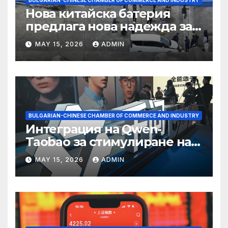
Нова китайска батерия
предлага нова надежда за
съхранение на водород
MAY 15, 2026
ADMIN
BULGARIAN-CHINESE CHAMBER OF COMMERCE AND INDUSTRY
Интеграция на Qwen-
Taobao за стимулиране на
пазаруването 618
MAY 15, 2026
ADMIN