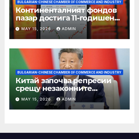
BULGARIAN-CHINESE CHAMBER OF COMMERCE AND INDUSTRY
Континенталният фондов
пазар достига 11-годишен
връх
MAY 15, 2026
ADMIN
BULGARIAN-CHINESE CHAMBER OF COMMERCE AND INDUSTRY
Китай започва репресии
срещу незаконните
практики в сектора на TCM
MAY 15, 2026
ADMIN