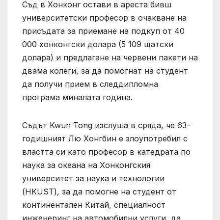
Съд в Хонконг остави в ареста бивш
университетски професор в очакване на
присъдата за приемане на подкуп от 40
000 хонконгски долара (5 109 щатски
долара) и предлагане на червени пакети на
двама колеги, за да помогнат на студент
да получи прием в следдипломна
програма миналата година.
Съдът Kwun Tong изслуша в сряда, че 63-
годишният Лю Хонгбин е злоупотребил с
властта си като професор в катедрата по
наука за океана на Хонконгския
университет за наука и технологии
(HKUST), за да помогне на студент от
континентален Китай, специалност
инженеринг на автомобилни услуги, да