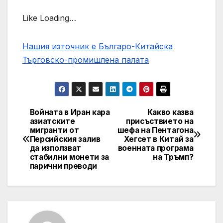
Like Loading…
Нашия източник е Българо-Китайска
Търговско-промишлена палaта
Войната в Иран кара
Какво казва
Post
азиатските
присъствието на
мигранти от
шефа на Пентагона
navigation
Персийския залив
Хегсет в Китай за
да използват
военната програма
стабилни монети за
на Тръмп?
парични преводи