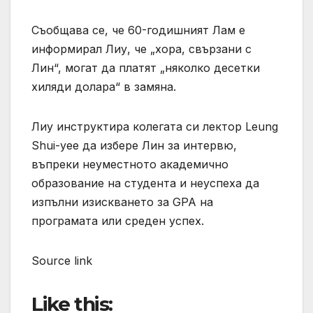
Съобщава се, че 60-годишният Лам е
информирал Лиу, че „хора, свързани с
Лин“, могат да платят „няколко десетки
хиляди долара“ в замяна.
Лиу инструктира колегата си лектор Leung
Shui-yee да избере Лин за интервю,
въпреки неуместното академично
образование на студента и неуспеха да
изпълни изискването за GPA на
програмата или среден успех.
Source link
Like this: