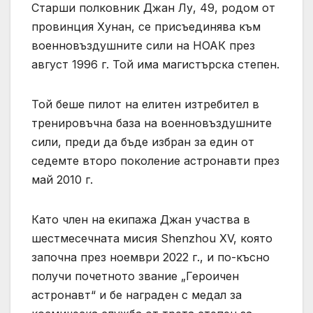
Старши полковник Джан Лу, 49, родом от
провинция Хунан, се присъединява към
военновъздушните сили на НОАК през
август 1996 г. Той има магистърска степен.
Той беше пилот на елитен изтребител в
тренировъчна база на военновъздушните
сили, преди да бъде избран за един от
седемте второ поколение астронавти през
май 2010 г.
Като член на екипажа Джан участва в
шестмесечната мисия Shenzhou XV, която
започна през ноември 2022 г., и по-късно
получи почетното звание „Героичен
астронавт“ и бе награден с медал за