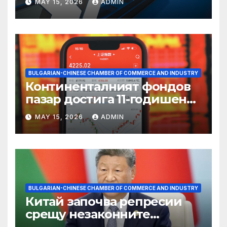
MAY 15, 2026
ADMIN
BULGARIAN-CHINESE CHAMBER OF COMMERCE AND INDUSTRY
Континенталният фондов
пазар достига 11-годишен
връх
MAY 15, 2026
ADMIN
BULGARIAN-CHINESE CHAMBER OF COMMERCE AND INDUSTRY
Китай започва репресии
срещу незаконните
практики в сектора на TCM