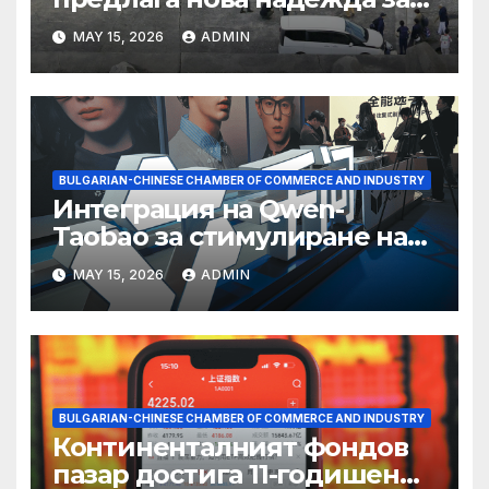
съхранение на водород
MAY 15, 2026
ADMIN
BULGARIAN-CHINESE CHAMBER OF COMMERCE AND INDUSTRY
Интеграция на Qwen-
Taobao за стимулиране на
пазаруването 618
MAY 15, 2026
ADMIN
BULGARIAN-CHINESE CHAMBER OF COMMERCE AND INDUSTRY
Континенталният фондов
пазар достига 11-годишен