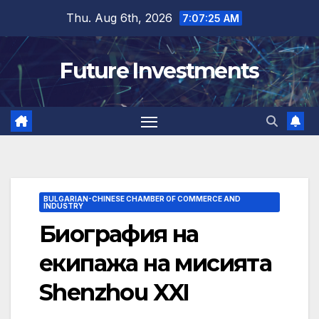
Skip
Thu. Aug 6th, 2026
7:07:25 AM
to
content
Future Investments
BULGARIAN-CHINESE CHAMBER OF COMMERCE AND
INDUSTRY
Биография на
екипажа на мисията
Shenzhou XXI