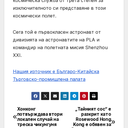
космическа служба от трета степен за
изключителното си представяне в този
космически полет.
Сега той е първокласен астронавт от
дивизията на астронавтите на PLA и
командир на полетната мисия Shenzhou
XXI.
Нашия източник е Българо-Китайска
Търговско-промишлена палaта
Хонконг
„Тайният сос“ е
Post
потвърждава втори
разкрит като
локален случай на
Rosewood Hong
navigation
треска чикунгуня
Kong е обявен за