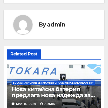
By
admin
Related Post
BULGARIAN-CHINESE CHAMBER OF COMMERCE AND INDUSTRY
Нова китайска батерия
предлага нова надежда за
съхранение на водород
MAY 15, 2026
ADMIN