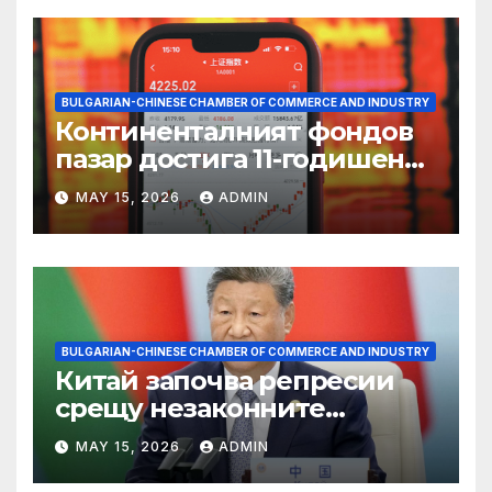
BULGARIAN-CHINESE CHAMBER OF COMMERCE AND INDUSTRY
Континенталният фондов
пазар достига 11-годишен
връх
MAY 15, 2026
ADMIN
BULGARIAN-CHINESE CHAMBER OF COMMERCE AND INDUSTRY
Китай започва репресии
срещу незаконните
практики в сектора на TCM
MAY 15, 2026
ADMIN