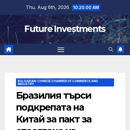
Skip
Thu. Aug 6th, 2026
10:20:01 AM
to
content
Future Investments
BULGARIAN-CHINESE CHAMBER OF COMMERCE AND
INDUSTRY
Бразилия търси
подкрепата на
Китай за пакт за