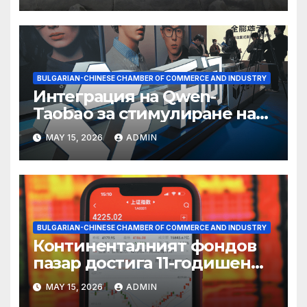
BULGARIAN-CHINESE CHAMBER OF COMMERCE AND INDUSTRY
Интеграция на Qwen-
Taobao за стимулиране на
пазаруването 618
MAY 15, 2026
ADMIN
BULGARIAN-CHINESE CHAMBER OF COMMERCE AND INDUSTRY
Континенталният фондов
пазар достига 11-годишен
връх
MAY 15, 2026
ADMIN