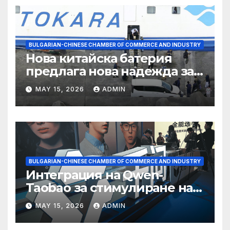
BULGARIAN-CHINESE CHAMBER OF COMMERCE AND INDUSTRY
Нова китайска батерия
предлага нова надежда за
съхранение на водород
MAY 15, 2026
ADMIN
BULGARIAN-CHINESE CHAMBER OF COMMERCE AND INDUSTRY
Интеграция на Qwen-
Taobao за стимулиране на
пазаруването 618
MAY 15, 2026
ADMIN