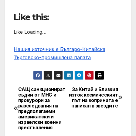
Like this:
Like Loading…
Нашия източник е Българо-Китайска
Търговско-промишлена палaта
САЩ санкционират
За Китай и Близкия
Post
съдии от МНС и
изток космическият
прокурори за
път на коприната е
navigation
разследвания на
написан в звездите
предполагаеми
американски и
израелски военни
престъпления