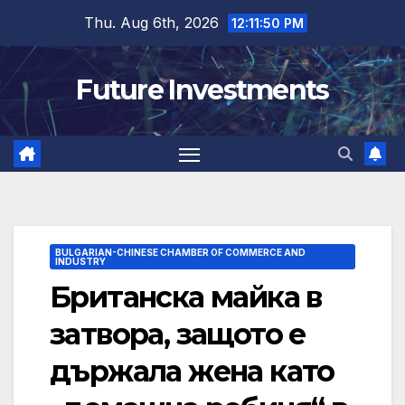
Skip
Thu. Aug 6th, 2026
12:11:51 PM
to
content
Future Investments
BULGARIAN-CHINESE CHAMBER OF COMMERCE AND
INDUSTRY
Британска майка в
затвора, защото е
държала жена като