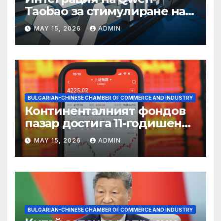
Taobao за стимулиране на
пазаруването 618
MAY 15, 2026
ADMIN
BULGARIAN-CHINESE CHAMBER OF COMMERCE AND INDUSTRY
Континенталният фондов
пазар достига 11-годишен
връх
MAY 15, 2026
ADMIN
BULGARIAN-CHINESE CHAMBER OF COMMERCE AND INDUSTRY