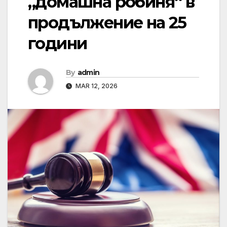
„домашна робиня“ в
продължение на 25
години
By
admin
MAR 12, 2026