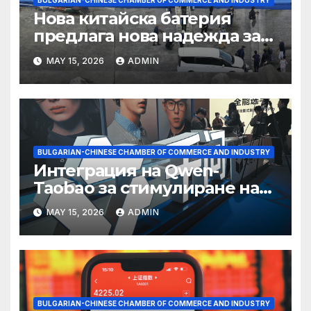
BULGARIAN-CHINESE CHAMBER OF COMMERCE AND INDUSTRY
Нова китайска батерия
предлага нова надежда за
съхранение на водород
MAY 15, 2026
ADMIN
BULGARIAN-CHINESE CHAMBER OF COMMERCE AND INDUSTRY
Интеграция на Qwen-
Taobao за стимулиране на
пазаруването 618
MAY 15, 2026
ADMIN
BULGARIAN-CHINESE CHAMBER OF COMMERCE AND INDUSTRY