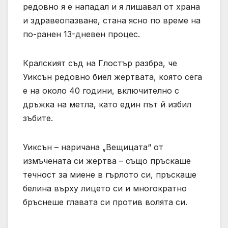
редовно я е нападал и я лишавал от храна
и здравеопазване, стана ясно по време на
по-ранен 13-дневен процес.
Кралският съд на Глостър разбра, че
Уиксън редовно биел жертвата, която сега
е на около 40 години, включително с
дръжка на метла, като един път й избил
зъбите.
Уиксън – наричана „Вещицата“ от
измъчената си жертва – също пръскаше
течност за миене в гърлото си, пръскаше
белина върху лицето си и многократно
бръснеше главата си против волята си.