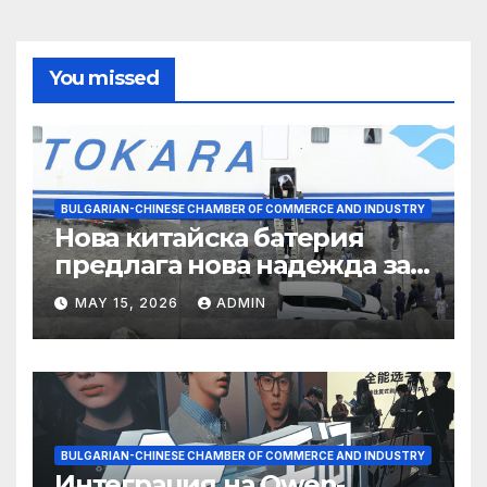
You missed
BULGARIAN-CHINESE CHAMBER OF COMMERCE AND INDUSTRY
Нова китайска батерия
предлага нова надежда за
съхранение на водород
MAY 15, 2026
ADMIN
BULGARIAN-CHINESE CHAMBER OF COMMERCE AND INDUSTRY
Интеграция на Qwen-