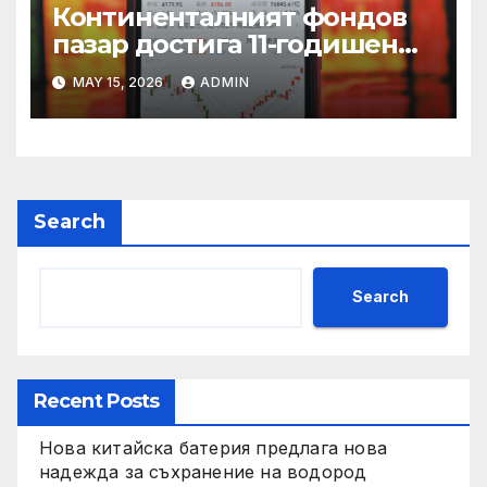
Континенталният фондов
пазар достига 11-годишен
връх
MAY 15, 2026
ADMIN
Search
Search
Recent Posts
Нова китайска батерия предлага нова
надежда за съхранение на водород