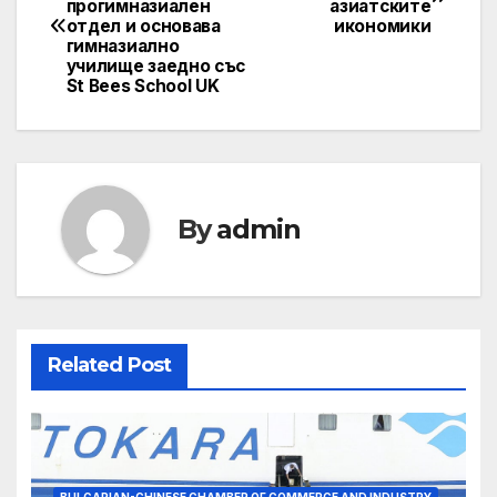
прогимназиален
азиатските
navigation
отдел и основава
икономики
гимназиално
училище заедно със
St Bees School UK
By
admin
Related Post