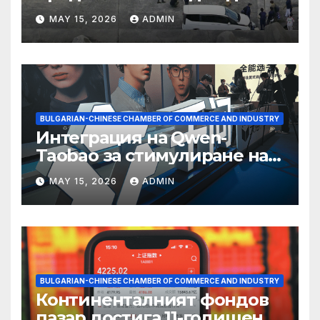
съхранение на водород
MAY 15, 2026
ADMIN
BULGARIAN-CHINESE CHAMBER OF COMMERCE AND INDUSTRY
Интеграция на Qwen-
Taobao за стимулиране на
пазаруването 618
MAY 15, 2026
ADMIN
BULGARIAN-CHINESE CHAMBER OF COMMERCE AND INDUSTRY
Континенталният фондов
пазар достига 11-годишен