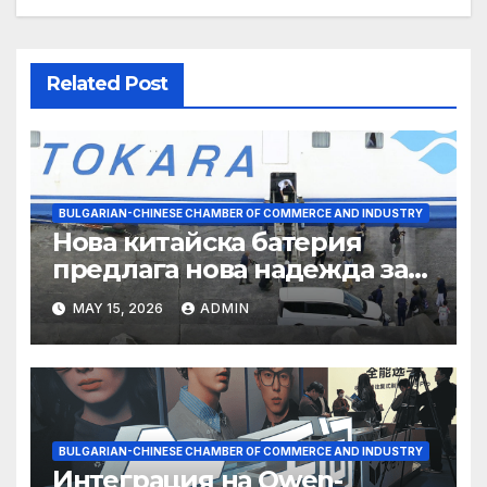
Related Post
BULGARIAN-CHINESE CHAMBER OF COMMERCE AND INDUSTRY
Нова китайска батерия
предлага нова надежда за
съхранение на водород
MAY 15, 2026
ADMIN
BULGARIAN-CHINESE CHAMBER OF COMMERCE AND INDUSTRY
Интеграция на Qwen-