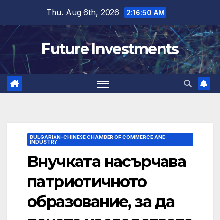
Skip
Thu. Aug 6th, 2026
2:16:51 AM
to
content
Future Investments
BULGARIAN-CHINESE CHAMBER OF COMMERCE AND
INDUSTRY
Внучката насърчава
патриотичното
образование, за да