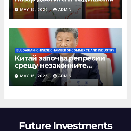
връх
MAY 15, 2026
ADMIN
BULGARIAN-CHINESE CHAMBER OF COMMERCE AND INDUSTRY
Китай започва репресии
срещу незаконните
практики в сектора на TCM
MAY 15, 2026
ADMIN
Future Investments