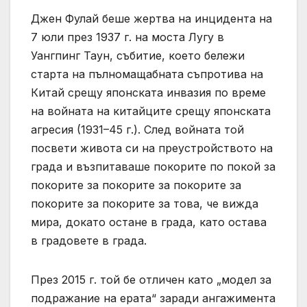
Джен Фулай беше жертва на инцидента на
7 юли през 1937 г. на моста Лугу в
Уангпинг Таун, събитие, което бележи
старта на пълномащабната съпротива на
Китай срещу японската инвазия по време
на войната на китайците срещу японската
агресия (1931–45 г.). След войната той
посвети живота си на преустройството на
града и възпитаваше покорите по покой за
покорите за покорите за покорите за
покорите за покорите за това, че вижда
мира, докато остане в града, като остава
в градовете в града.
През 2015 г. той бе отличен като „модел за
подражание на ерата“ заради ангажимента