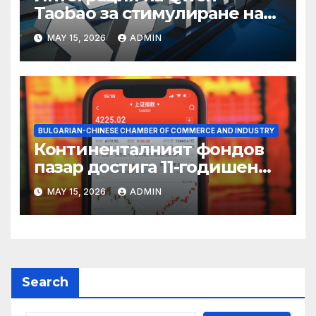
Taobao за стимулиране на
пазаруването 618
MAY 15, 2026
ADMIN
BULGARIAN-CHINESE CHAMBER OF COMMERCE AND INDUSTRY
Континенталният фондов
пазар достига 11-годишен
връх
MAY 15, 2026
ADMIN
Search