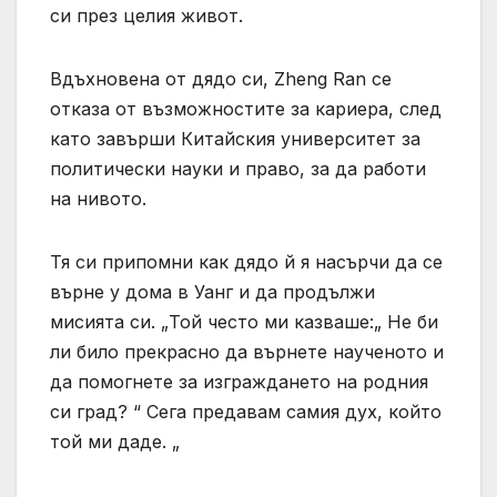
си през целия живот.
Вдъхновена от дядо си, Zheng Ran се
отказа от възможностите за кариера, след
като завърши Китайския университет за
политически науки и право, за да работи
на нивото.
Тя си припомни как дядо й я насърчи да се
върне у дома в Уанг и да продължи
мисията си. „Той често ми казваше:„ Не би
ли било прекрасно да върнете наученото и
да помогнете за изграждането на родния
си град? “ Сега предавам самия дух, който
той ми даде. „