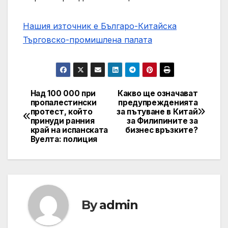
Нашия източник е Българо-Китайска
Търговско-промишлена палaта
Над 100 000 при
Какво ще означават
Post
пропалестински
предупрежденията
протест, който
за пътуване в Китай
navigation
принуди ранния
за Филипините за
край на испанската
бизнес връзките?
Вуелта: полиция
By
admin