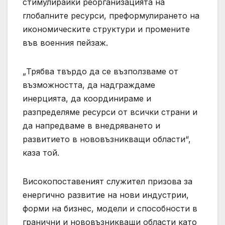
стимулирайки реорганизацията на
глобалните ресурси, преформулирането на
икономическите структури и промените
във военния пейзаж.
„Трябва твърдо да се възползваме от
възможността, да надграждаме
инерцията, да координираме и
разпределяме ресурси от всички страни и
да напредваме в внедряването и
развитието в нововъзникващи области“,
каза той.
Високопоставеният служител призова за
енергично развитие на нови индустрии,
форми на бизнес, модели и способности в
гранични и нововъзникващи области като