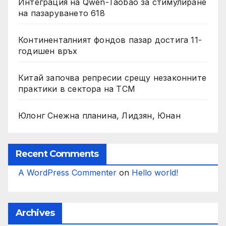
Интеграция на Qwen-Taobao за стимулиране
на пазаруването 618
Континенталният фондов пазар достига 11-
годишен връх
Китай започва репресии срещу незаконните
практики в сектора на TCM
Юлонг Снежна планина, Лидзян, Юнан
Recent Comments
A WordPress Commenter
on
Hello world!
Archives