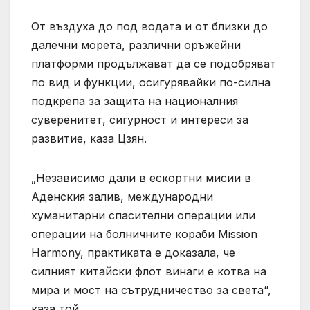
От въздуха до под водата и от близки до
далечни морета, различни оръжейни
платформи продължават да се подобряват
по вид и функции, осигурявайки по-силна
подкрепа за защита на националния
суверенитет, сигурност и интереси за
развитие, каза Цзян.
„Независимо дали в ескортни мисии в
Аденския залив, международни
хуманитарни спасителни операции или
операции на болничните кораби Mission
Harmony, практиката е доказала, че
силният китайски флот винаги е котва на
мира и мост на сътрудничество за света“,
каза той.