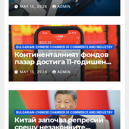
пазаруването 618
MAY 15, 2026
ADMIN
BULGARIAN-CHINESE CHAMBER OF COMMERCE AND INDUSTRY
Континенталният фондов
пазар достига 11-годишен
връх
MAY 15, 2026
ADMIN
BULGARIAN-CHINESE CHAMBER OF COMMERCE AND INDUSTRY
Китай започва репресии
срещу незаконните