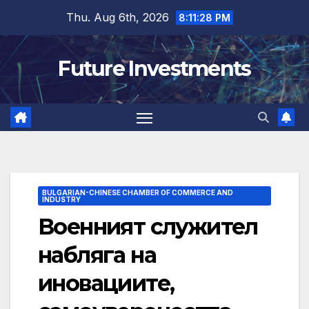
Skip
Thu. Aug 6th, 2026
8:11:29 PM
to
content
Future Investments
BULGARIAN-CHINESE CHAMBER OF COMMERCE AND
INDUSTRY
Военният служител
набляга на
иновациите,