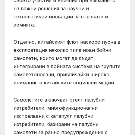
своето участие и влияние при вземането
на важни решения за научни и
технологични иновации за страната и
армията.
Отделно, китайският флот наскоро пусна в
експлоатация няколко типа нови бойни
самолети, които могат да бъдат
интегрирани в бойната система на групите
самолетоносачи, привличайки широко
внимание в китайските социални медии.
Самолетите включват стелт палубни
изтребители, многофункционални
изстрелвани с катапулт палубни
изтребители, базирани на палубни
самолети за ранно предупреждение с