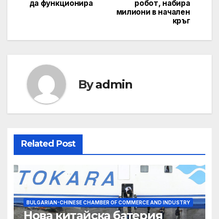
да функционира
робот, набира
милиони в начален
кръг
By
admin
Related Post
BULGARIAN-CHINESE CHAMBER OF COMMERCE AND INDUSTRY
Нова китайска батерия