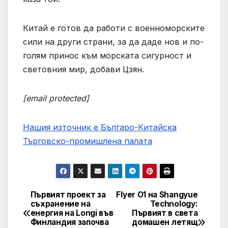
Китай е готов да работи с военноморските
сили на други страни, за да даде нов и по-
голям принос към морската сигурност и
световния мир, добави Цзян.
[email protected]
Нашия източник е Българо-Китайска
Търговско-промишлена палaта
Първият проект за
Flyer O1 на Shangyue
Post
съхранение на
Technology:
енергия на Longi във
Първият в света
navigation
Финландия започва
домашен летящ