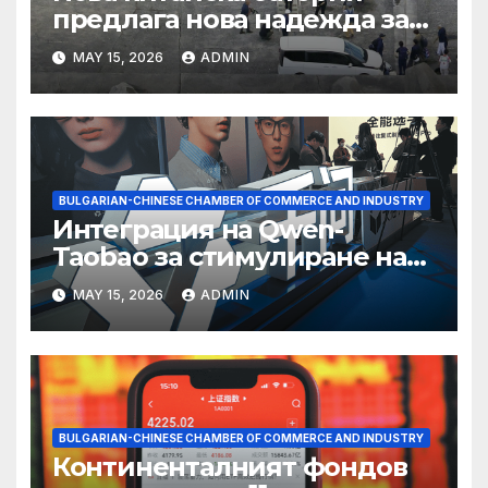
предлага нова надежда за
съхранение на водород
MAY 15, 2026
ADMIN
BULGARIAN-CHINESE CHAMBER OF COMMERCE AND INDUSTRY
Интеграция на Qwen-
Taobao за стимулиране на
пазаруването 618
MAY 15, 2026
ADMIN
BULGARIAN-CHINESE CHAMBER OF COMMERCE AND INDUSTRY
Континенталният фондов