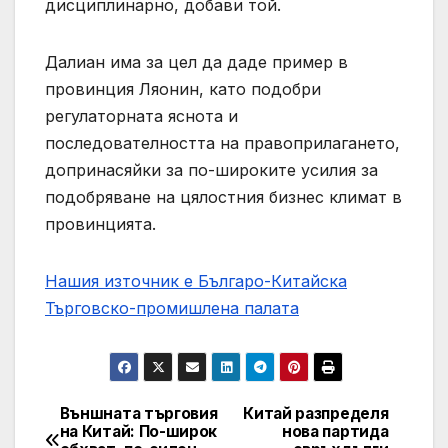
дисциплинарно, добави той.
Далиан има за цел да даде пример в
провинция Ляонин, като подобри
регулаторната яснота и
последователността на правоприлагането,
допринасяйки за по-широките усилия за
подобряване на цялостния бизнес климат в
провинцията.
Нашия източник е Българо-Китайска
Търговско-промишлена палaта
Външната търговия
Китай разпределя
Post
на Китай: По-широк
нова партида