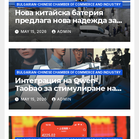
BULGARIAN-CHINESE CHAMBER OF COMMERCE AND INDUSTRY
Нова китайска батерия
предлага нова надежда за
съхранение на водород
MAY 15, 2026
ADMIN
BULGARIAN-CHINESE CHAMBER OF COMMERCE AND INDUSTRY
Интеграция на Qwen-
Taobao за стимулиране на
пазаруването 618
MAY 15, 2026
ADMIN