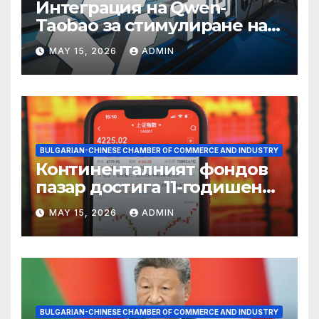
Интеграция на Qwen-
Taobao за стимулиране на
пазаруването 618
MAY 15, 2026
ADMIN
BULGARIAN-CHINESE CHAMBER OF COMMERCE AND INDUSTRY
Континенталният фондов
пазар достига 11-годишен
връх
MAY 15, 2026
ADMIN
BULGARIAN-CHINESE CHAMBER OF COMMERCE AND INDUSTRY