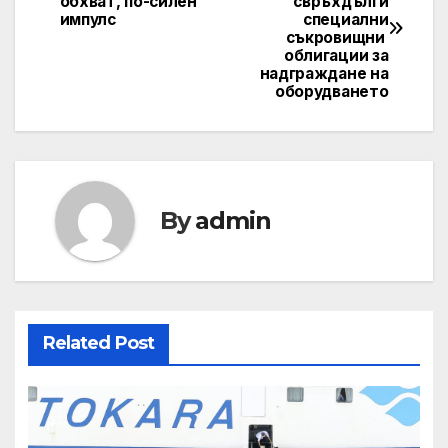
обхват, по-силен
свръхдълги
navigation
импулс
специални
съкровищни ​​
облигации за
надграждане на
оборудването
By
admin
Related Post