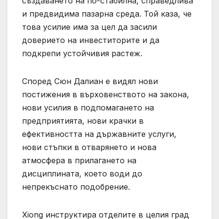
създаването на по-стабилна, справедлива
и предвидима пазарна среда. Той каза, че
това усилие има за цел да засили
доверието на инвеститорите и да
подкрепи устойчивия растеж.
Според Сюн Далиан е видял нови
постижения в върховенството на закона,
нови усилия в подпомагането на
предприятията, нови крачки в
ефективността на държавните услуги,
нови стъпки в отварянето и нова
атмосфера в прилагането на
дисциплината, което води до
непрекъснато подобрение.
Xiong инструктира отделите в целия град