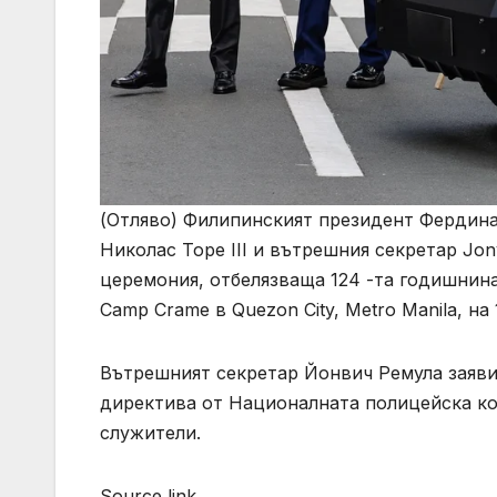
(Отляво) Филипинският президент Фердин
Николас Торе III и вътрешния секретар Jonv
церемония, отбелязваща 124 -та годишнина
Camp Crame в Quezon City, Metro Manila, на 
Вътрешният секретар Йонвич Ремула заяви,
директива от Националната полицейска ко
служители.
Source link