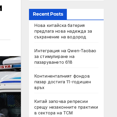
и
Recent Posts
Нова китайска батерия
предлага нова надежда за
съхранение на водород
Интеграция на Qwen-Taobao
за стимулиране на
пазаруването 618
Континенталният фондов
пазар достига 11-годишен
връх
Китай започва репресии
срещу незаконните практики
в сектора на TCM