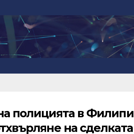
на полицията в Филип
тхвърляне на сделката