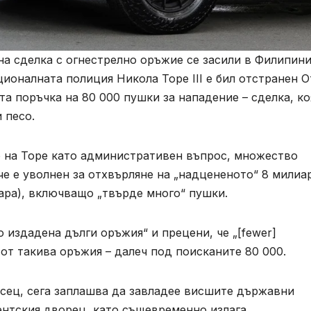
а сделка с огнестрелно оръжие се засили в Филипин
ционалната полиция Никола Торе III е бил отстранен О
та поръчка на 80 000 пушки за нападение – сделка, ко
 песо.
 на Торе като административен въпрос, множество
 че е уволнен за отхвърляне на „надцененото“ 8 милиа
ара), включващо „твърде много“ пушки.
о издадена дълги оръжия“ и прецени, че „[fewer]
от такива оръжия – далеч под поисканите 80 000.
месец, сега заплашва да завладее висшите държавни
ентския дворец, като същевременно излага