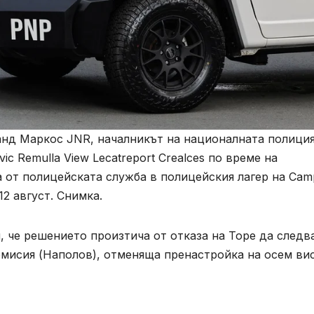
анд Маркос JNR, началникът на националната полици
ic Remulla View Lecatreport Crealces по време на
 от полицейската служба в полицейския лагер на Cam
12 август. Снимка.
 че решението произтича от отказа на Торе да следв
мисия (Наполов), отменяща пренастройка на осем ви