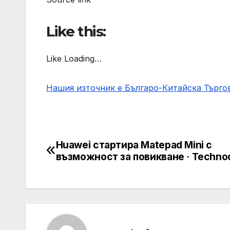
Like this:
Like Loading…
Нашия източник е Българо-Китайска Търг
Huawei стартира Matepad Mini с
Post
възможност за повикване · Techno
navigation