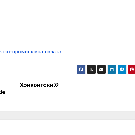
овско-промишлена палaта
Хонконгски
de