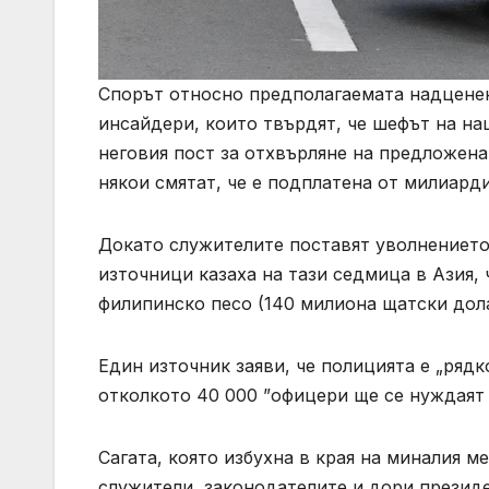
Спорът относно предполагаемата надценен
инсайдери, които твърдят, че шефът на на
неговия пост за отхвърляне на предложена
някои смятат, че е подплатена от милиарди
Докато служителите поставят уволнението
източници казаха на тази седмица в Азия,
филипинско песо (140 милиона щатски дол
Един източник заяви, че полицията е „рядк
отколкото 40 000 ”офицери ще се нуждаят 
Сагата, която избухна в края на миналия 
служители, законодателите и дори презид