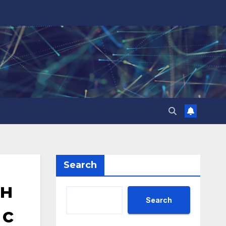
Search
ин
Search
 с