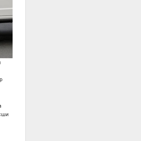
я
p
а
сши