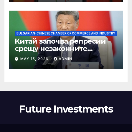
BULGARIAN-CHINESE CHAMBER OF COMMERCE AND INDUSTRY
Китай започва репресии
срещу незаконните
практики в сектора на TCM
MAY 15, 2026
ADMIN
Future Investments