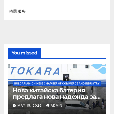
移民服务
You missed
BULGARIAN-CHINESE CHAMBER OF COMMERCE AND INDUSTRY
Нова китайска батерия
предлага нова надежда за
съхранение на водород
MAY 15, 2026
ADMIN