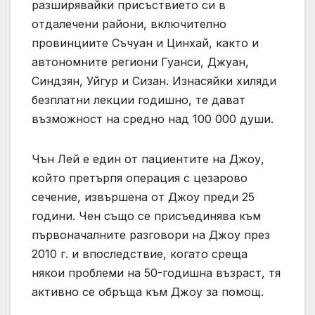
разширявайки присъствието си в
отдалечени райони, включително
провинциите Съчуан и Цинхай, както и
автономните региони Гуанси, Джуан,
Синдзян, Уйгур и Сизан. Изнасяйки хиляди
безплатни лекции годишно, те дават
възможност на средно над 100 000 души.
Чън Лей е един от пациентите на Джоу,
който претърпя операция с цезарово
сечение, извършена от Джоу преди 25
години. Чен също се присъединява към
първоначалните разговори на Джоу през
2010 г. и впоследствие, когато среща
някои проблеми на 50-годишна възраст, тя
активно се обръща към Джоу за помощ.