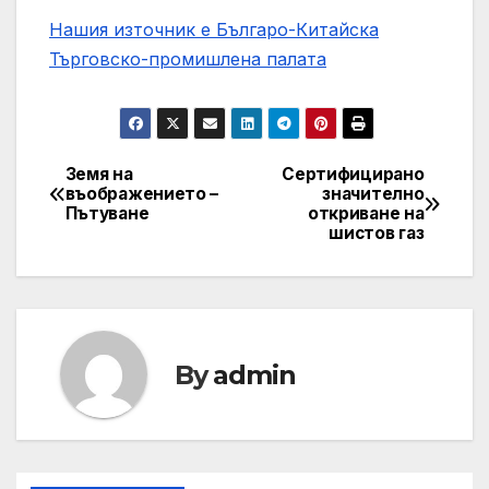
Нашия източник е Българо-Китайска
Търговско-промишлена палaта
Земя на
Сертифицирано
Post
въображението –
значително
Пътуване
откриване на
navigation
шистов газ
By
admin