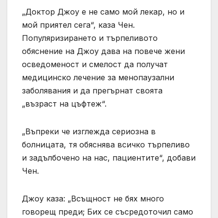
„Доктор Джоу е не само мой лекар, но и
мой приятел сега“, каза Чен.
Популяризирането и търпеливото
обяснение на Джоу дава на повече жени
осведоменост и смелост да получат
медицинско лечение за менопаузални
заболявания и да прегърнат своята
„възраст на цъфтеж“.
„Въпреки че изглежда сериозна в
болницата, тя обяснява всичко търпеливо
и задълбочено на нас, пациентите“, добави
Чен.
Джоу каза: „Всъщност не бях много
говорещ преди; Бих се съсредоточил само