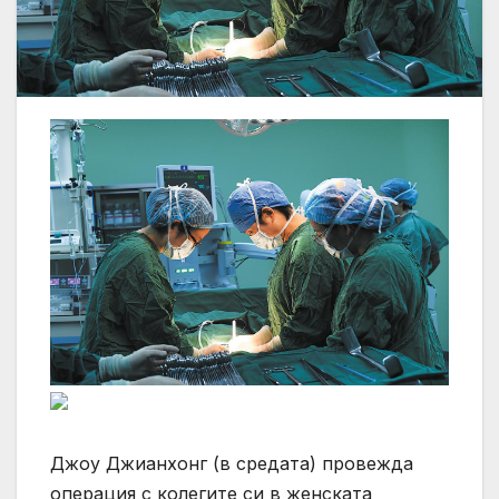
Джоу Джианхонг (в средата) провежда
операция с колегите си в женската