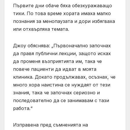
Първите дни обаче бяха обезкуражаващо
тихи. По това време хората имаха малко
познания за менопаузата и дори избягваха
или отхвърляха темата.
Джоу обяснява: „Първоначално започнах
да правя публични лекции, защото исках
да променя възприятията им, така че
повече пациенти да идват в моята
клиника. Докато продължавах, осъзнах, че
много хора наистина се нуждаят от тези
знания, така че започнах сериозно и
последователно да се занимавам с тази
работа.“
Изправена пред съмненията на