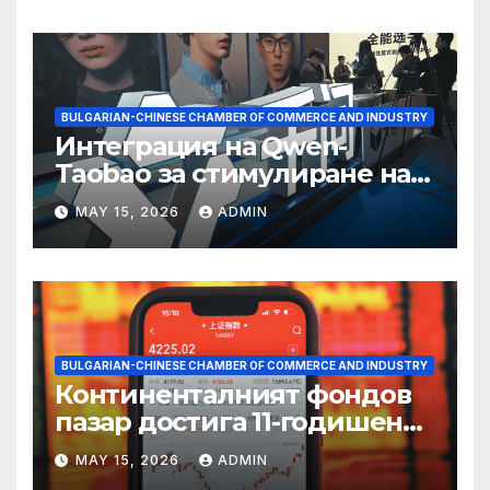
BULGARIAN-CHINESE CHAMBER OF COMMERCE AND INDUSTRY
Интеграция на Qwen-
Taobao за стимулиране на
пазаруването 618
MAY 15, 2026
ADMIN
BULGARIAN-CHINESE CHAMBER OF COMMERCE AND INDUSTRY
Континенталният фондов
пазар достига 11-годишен
връх
MAY 15, 2026
ADMIN