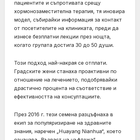
пациентите и съпротивата срещу
хормонозаместителна терапия, тя иновира
модел, събирайки информация за контакт
от посетителите на клиниката, преди да
изнесе безплатни лекции през нощта,
когато групата достига 30 до 50 души.
Този подход най-накрая се отплати.
Градските жени станаха проактивни по
отношение на лечението, подобрявайки
драстично процента на съответствие и
ефективността на консултациите.
През 2016 г. тези семена разцъфнаха в
екип за популяризиране на здравните
знания, наречен „Huayang Nianhua“, което
означава „Възраст на цъфтежа“.