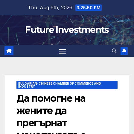
Skip
Thu. Aug 6th, 2026
3:25:51 PM
to
content
Future Investments
BULGARIAN-CHINESE CHAMBER OF COMMERCE AND
INDUSTRY
Да помогне на
жените да
прегърнат