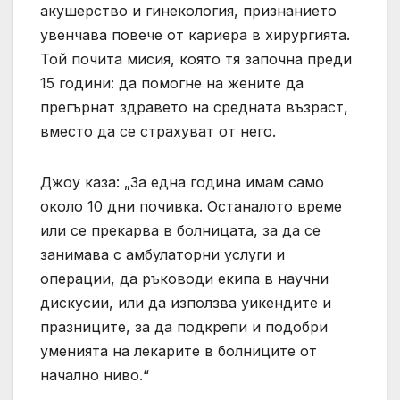
акушерство и гинекология, признанието
увенчава повече от кариера в хирургията.
Той почита мисия, която тя започна преди
15 години: да помогне на жените да
прегърнат здравето на средната възраст,
вместо да се страхуват от него.
Джоу каза: „За една година имам само
около 10 дни почивка. Останалото време
или се прекарва в болницата, за да се
занимава с амбулаторни услуги и
операции, да ръководи екипа в научни
дискусии, или да използва уикендите и
празниците, за да подкрепи и подобри
уменията на лекарите в болниците от
начално ниво.“