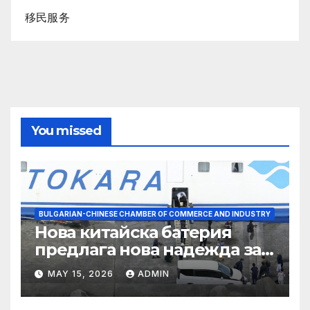
移民服务
You missed
BULGARIAN-CHINESE CHAMBER OF COMMERCE AND INDUSTRY
Нова китайска батерия
предлага нова надежда за
съхранение на водород
MAY 15, 2026
ADMIN