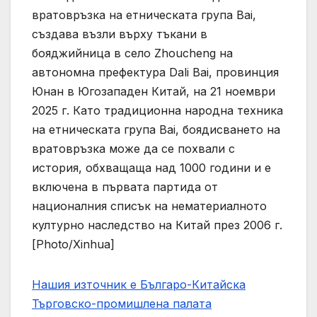
вратовръзка на етническата група Bai,
създава възли върху тъкани в
бояджийница в село Zhoucheng на
автономна префектура Dali Bai, провинция
Юнан в Югозападен Китай, на 21 ноември
2025 г. Като традиционна народна техника
на етническата група Bai, боядисването на
вратовръзка може да се похвали с
история, обхващаща над 1000 години и е
включена в първата партида от
националния списък на нематериалното
културно наследство на Китай през 2006 г.
[Photo/Xinhua]
Нашия източник е Българо-Китайска
Търговско-промишлена палaта