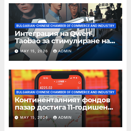
BULGARIAN-CHINESE CHAMBER OF COMMERCE AND INDUSTRY
Интеграция на Qwen-
Taobao за стимулиране на
пазаруването 618
MAY 15, 2026
ADMIN
BULGARIAN-CHINESE CHAMBER OF COMMERCE AND INDUSTRY
Континенталният фондов
пазар достига 11-годишен
връх
MAY 15, 2026
ADMIN