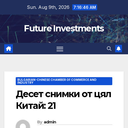
Skip
Sun. Aug 9th, 2026
7:16:47 AM
to
content
Future Investments
BULGARIAN-CHINESE CHAMBER OF COMMERCE AND
INDUSTRY
Десет снимки от цял
​​Китай: 21
By
admin