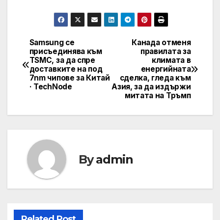
Samsung се
Канада отменя
Post
присъединява към
правилата за
TSMC, за да спре
климата в
navigation
доставките на под
енергийната
7nm чипове за Китай
сделка, гледа към
· TechNode
Азия, за да издържи
митата на Тръмп
By
admin
Related Post