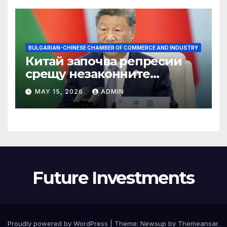
BULGARIAN-CHINESE CHAMBER OF COMMERCE AND INDUSTRY
Китай започва репресии
срещу незаконните
практики в сектора на TCM
MAY 15, 2026
ADMIN
Future Investments
Proudly powered by WordPress
|
Theme:
Newsup
by
Themeansar
.