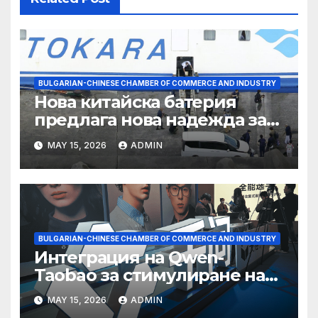
BULGARIAN-CHINESE CHAMBER OF COMMERCE AND INDUSTRY
Нова китайска батерия
предлага нова надежда за
съхранение на водород
MAY 15, 2026
ADMIN
BULGARIAN-CHINESE CHAMBER OF COMMERCE AND INDUSTRY
Интеграция на Qwen-
Taobao за стимулиране на
пазаруването 618
MAY 15, 2026
ADMIN