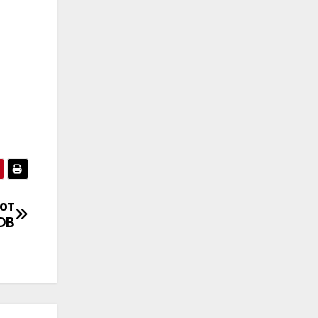
от
DB