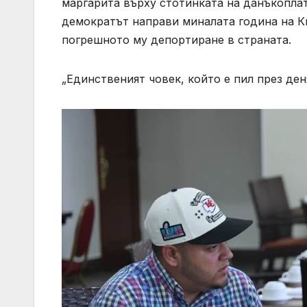
маргарита върху стотинката на данъкоплат
демократът направи миналата година на Ки
погрешното му депортиране в страната.
„Единственият човек, който е пил през ден