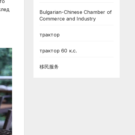
то
след
Bulgarian-Chinese Chamber of
Commerce and Industry
трактор
трактор 60 к.с.
移民服务