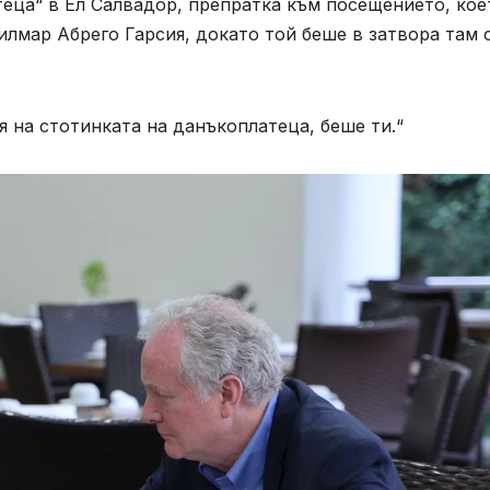
еца“ в Ел Салвадор, препратка към посещението, кое
лмар Абрего Гарсия, докато той беше в затвора там 
я на стотинката на данъкоплатеца, беше ти.“