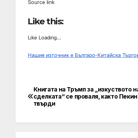
Source link
Like this:
Like Loading…
Нашия източник е Българо-Китайска Търг
Книгата на Тръмп за „изкуството н
Post
сделката“ се проваля, както Пекин
navigation
твърди