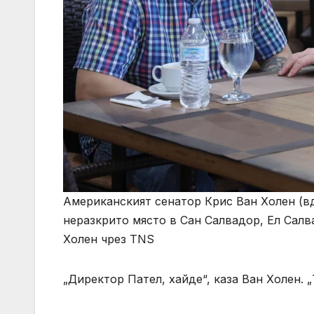
Американският сенатор Крис Ван Холен (в
неразкрито място в Сан Салвадор, Ел Салва
Холен чрез TNS
„Директор Пател, хайде“, каза Ван Холен. 