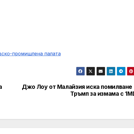
овско-промишлена палaта
а
Джо Лоу от Малайзия иска помилване 
Тръмп за измама с 1M