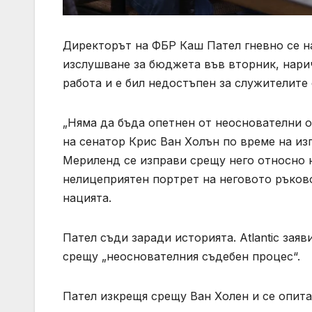
Директорът на ФБР Каш Пател гневно се н
изслушване за бюджета във вторник, нари
работа и е бил недостъпен за служителите
„Няма да бъда опетнен от неоснователни о
на сенатор Крис Ван Холън по време на из
Мериленд се изправи срещу него относно н
нелицеприятен портрет на неговото ръков
нацията.
Пател съди заради историята. Atlantic заяв
срещу „неоснователния съдебен процес“.
Пател изкрещя срещу Ван Холен и се опита