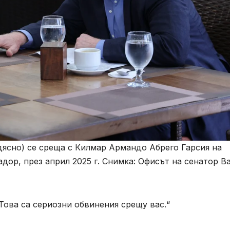
дясно) се среща с Килмар Армандо Абрего Гарсия на
дор, през април 2025 г. Снимка: Офисът на сенатор В
„Това са сериозни обвинения срещу вас.“