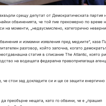
ахвърли срещу депутат от Демократическата партия 
чайки обвиненията, че той пие прекомерно по време 
 си на моменти, „недвусмислено, категорично неверни
бвинения и измамни изявления пред медиите“, каза П
питателен разговор, който започна, когато демократъ
еотдавнашна статия в списание The Atlantic, която р
одство на водещата федерална правоприлагаща агенц
и, че стои зад докладите си и ще се защити енергично
 да преобърне нещата, като го обвини, че е „прашил