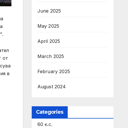
June 2025
на
May 2025
на
“.
April 2025
ател
March 2025
т от
исува
February 2025
ия в
August 2024
Categories
60 к.с.