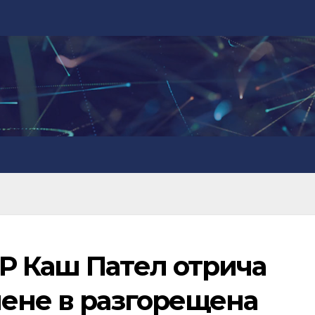
Р Каш Пател отрича
иене в разгорещена