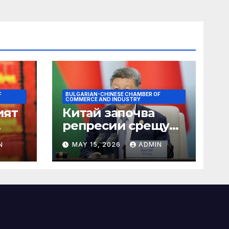
F
BULGARIAN-CHINESE CHAMBER OF
COMMERCE AND INDUSTRY
ият
Китай започва
репресии срещу
незаконните
N
MAY 15, 2026
ADMIN
практики в сектора
на TCM