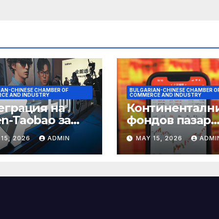
IAN-CHINESE CHAMBER OF
BULGARIAN-CHINESE CHAMBER O
CE AND INDUSTRY
COMMERCE AND INDUSTRY
еграция на
Континенталн
n-Taobao за
фондов пазар
мулиране на
достига 11-
15, 2026
ADMIN
MAY 15, 2026
ADMI
аруването 618
годишен връх