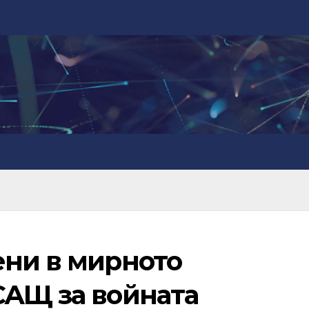
ени в мирното
САЩ за войната