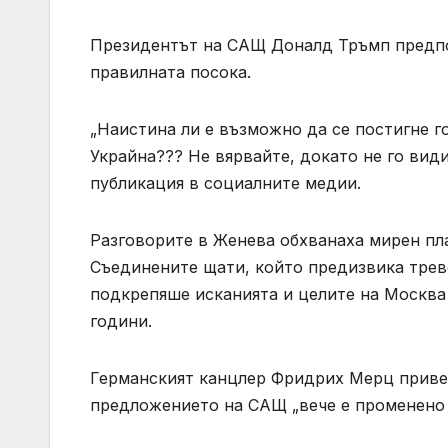
Президентът на САЩ Доналд Тръмп предпо
правилната посока.
„Наистина ли е възможно да се постигне 
Украйна??? Не вярвайте, докато не го види
публикация в социалните медии.
Разговорите в Женева обхванаха мирен пл
Съединените щати, който предизвика трево
подкрепяше исканията и целите на Москва 
години.
Германският канцлер Фридрих Мерц приветс
предложението на САЩ „вече е променено 