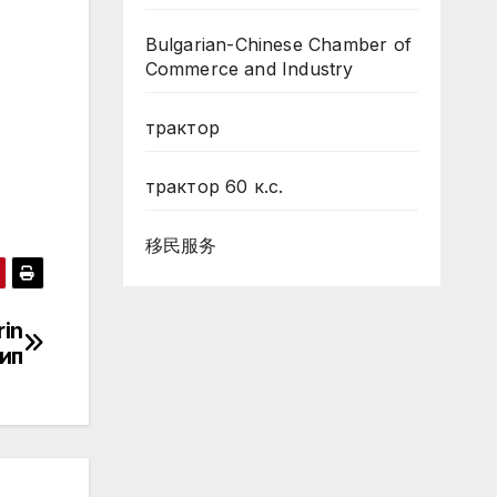
Bulgarian-Chinese Chamber of
Commerce and Industry
трактор
трактор 60 к.с.
移民服务
rin
ип