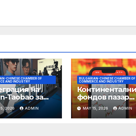
AN-CHINESE CHAMBER OF
BULGARIAN-CHINESE CHAMBER OF
CE AND INDUSTRY
COMMERCE AND INDUSTRY
еграция на
Континентални
n-Taobao за
фондов пазар
мулиране на
достига 11-
5, 2026
ADMIN
MAY 15, 2026
ADMIN
руването 618
годишен връх