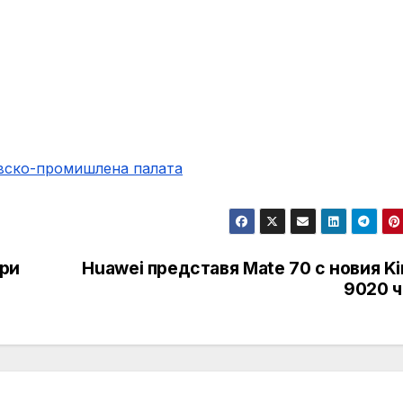
овско-промишлена палaта
при
Huawei представя Mate 70 с новия Ki
9020 ч