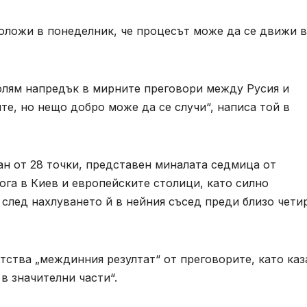
ложи в понеделник, че процесът може да се движи в
голям напредък в мирните преговори между Русия и
те, но нещо добро може да се случи“, написа той в
ан от 28 точки, представен миналата седмица от
га в Киев и европейските столици, като силно
след нахлуването й в нейния съсед преди близо чети
тва „междинния резултат“ от преговорите, като каза
в значителни части“.