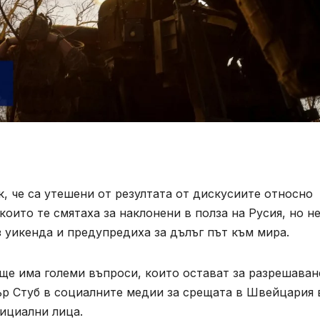
, че са утешени от резултата от дискусиите относно
оито те смятаха за наклонени в полза на Русия, но н
 уикенда и предупредиха за дълъг път към мира.
още има големи въпроси, които остават за разрешаван
р Стуб в социалните медии за срещата в Швейцария 
ициални лица.