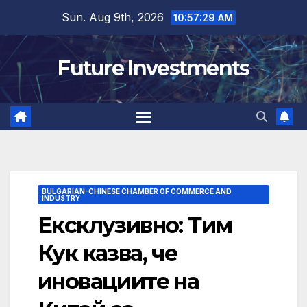
Skip
Sun. Aug 9th, 2026
10:57:29 AM
to
content
Future Investments
BULGARIAN-CHINESE CHAMBER OF COMMERCE AND
INDUSTRY
Ексклузивно: Тим
Кук казва, че
иновациите на