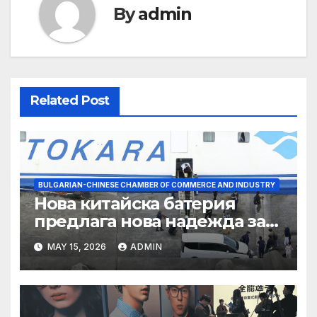
By
admin
Related Post
BULGARIAN-CHINESE CHAMBER OF COMMERCE AND INDUSTRY
Нова китайска батерия
предлага нова надежда за
съхранение на водород
MAY 15, 2026
ADMIN