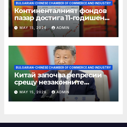
BULGARIAN-CHINESE CHAMBER OF COMMERCE AND INDUSTRY
Континенталният фондов
пазар достига 11-годишен
връх
MAY 15, 2026
ADMIN
BULGARIAN-CHINESE CHAMBER OF COMMERCE AND INDUSTRY
Китай започва репресии
срещу незаконните
практики в сектора на TCM
MAY 15, 2026
ADMIN