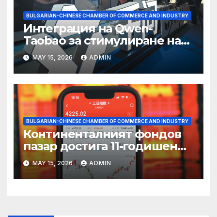
BULGARIAN-CHINESE CHAMBER OF COMMERCE AND INDUSTRY
Интеграция на Qwen-
Taobao за стимулиране на
пазаруването 618
MAY 15, 2026
ADMIN
BULGARIAN-CHINESE CHAMBER OF COMMERCE AND INDUSTRY
Континенталният фондов
пазар достига 11-годишен
връх
MAY 15, 2026
ADMIN