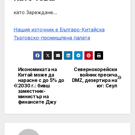
като Зареждане…
Нашия източник е Българо-Китайска
Търговско-промишлена палaта
Икономиката на
Севернокорейски
Post
Китай може да
войник пресича
нарасне с до 5% до
DMZ, дезертира на
navigation
2030 г.: бивш
юг: Сеул
заместник-
министър на
финансите Джу