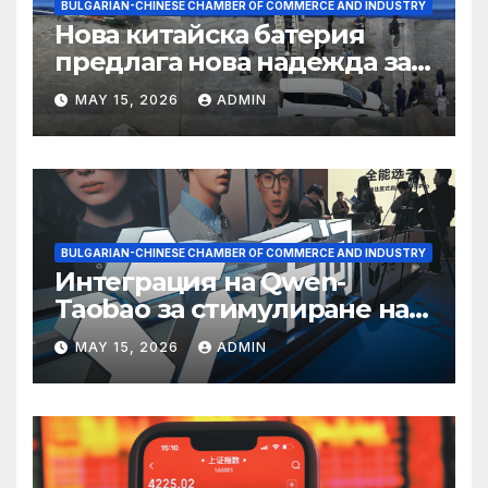
BULGARIAN-CHINESE CHAMBER OF COMMERCE AND INDUSTRY
Нова китайска батерия
предлага нова надежда за
съхранение на водород
MAY 15, 2026
ADMIN
BULGARIAN-CHINESE CHAMBER OF COMMERCE AND INDUSTRY
Интеграция на Qwen-
Taobao за стимулиране на
пазаруването 618
MAY 15, 2026
ADMIN