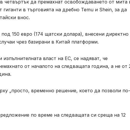
 в четвъртък да премахнат освобождаването от мита 
т гиганти в търговията на дребно Temu и Shein, за да
тайски внос.
 под 150 евро (174 щатски долара), внесени директно
случаи чрез базирани в Китай платформи.
изпълнителната власт на ЕС, се надяват, че
махнато от началото на следващата година, а не от 
дина.
рху „просто, временно решение, което да позволи по
предложение по време на следващата си среща на 12