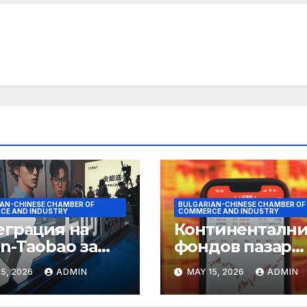
AN-CHINESE CHAMBER OF
BULGARIAN-CHINESE CHAMBER OF
CE AND INDUSTRY
COMMERCE AND INDUSTRY
еграция на
Континентални
n-Taobao за
фондов пазар
мулиране на
достига 11-
5, 2026
ADMIN
MAY 15, 2026
ADMIN
руването 618
годишен връх