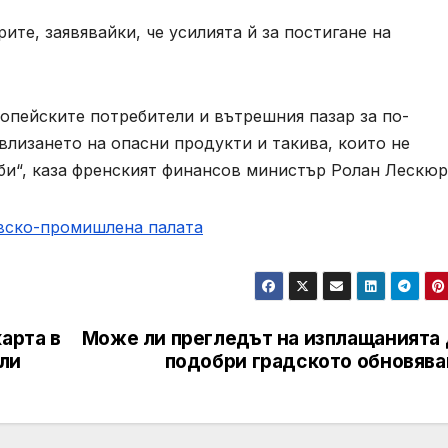
те, заявявайки, че усилията й за постигане на
ропейските потребители и вътрешния пазар за по-
влизането на опасни продукти и такива, които не
би“, каза френският финансов министър Ролан Лескюр
овско-промишлена палaта
арта в
Може ли прегледът на изплащанията 
ли
подобри градското обновява