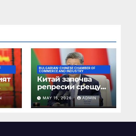
F
BULGARIAN-CHINESE CHAMBER OF
COMMERCE AND INDUSTRY
ият
Китай започва
репресии срещу
незаконните
N
MAY 15, 2026
ADMIN
практики в сектора
на TCM