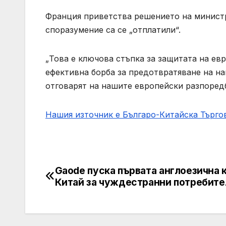
Франция приветства решението на министри
споразумение са се „отплатили“.
„Това е ключова стъпка за защитата на ев
ефективна борба за предотвратяване на на
отговарят на нашите европейски разпоред
Нашия източник е Българо-Китайска Търг
Gaode пуска първата англоезична к
Post
Китай за чуждестранни потребите
navigation