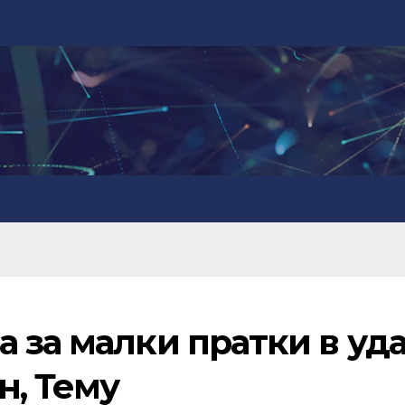
 за малки пратки в уд
н, Тему