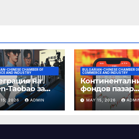
IAN-CHINESE CHAMBER OF
BULGARIAN-CHINESE CHAMBER O
CE AND INDUSTRY
COMMERCE AND INDUSTRY
еграция на
Континенталн
n-Taobao за
фондов пазар
мулиране на
достига 11-
15, 2026
ADMIN
MAY 15, 2026
ADMI
аруването 618
годишен връх