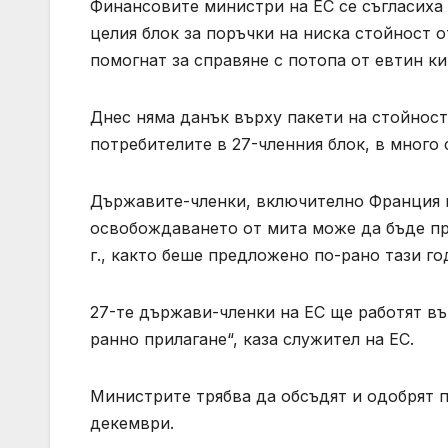
Финансовите министри на ЕС се съгласиха
целия блок за поръчки на ниска стойност о
помогнат за справяне с потопа от евтин ки
Днес няма данък върху пакети на стойност
потребителите в 27-членния блок, в много 
Държавите-членки, включително Франция и 
освобождаването от мита може да бъде пре
г., както беше предложено по-рано тази го
27-те държави-членки на ЕС ще работят въ
ранно прилагане“, каза служител на ЕС.
Министрите трябва да обсъдят и одобрят 
декември.