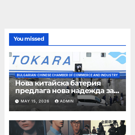
You missed
BULGARIAN-CHINESE CHAMBER OF COMMERCE AND INDUSTRY
Нова китайска батерия
предлага нова надежда за
съхранение на водород
MAY 15, 2026
ADMIN