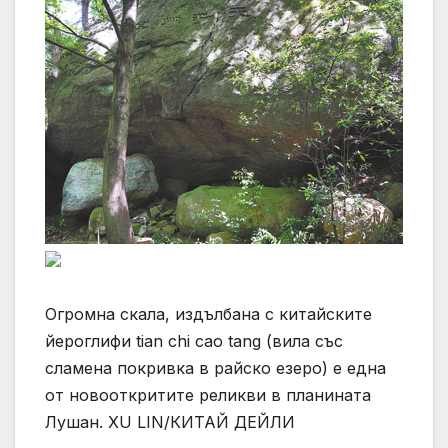
Огромна скала, издълбана с китайските
йероглифи tian chi cao tang (вила със
сламена покривка в райско езеро) е една
от новооткритите реликви в планината
Лушан. XU LIN/КИТАЙ ДЕЙЛИ