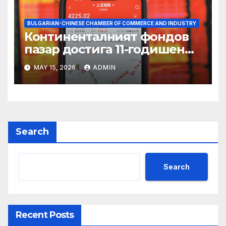
BULGARIAN-CHINESE CHAMBER OF COMMERCE AND INDUSTRY
Континенталният фондов
пазар достига 11-годишен
връх
MAY 15, 2026
ADMIN
Search
Search
Recent Posts