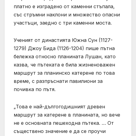
платно е изградено от каменни стъпала,
със стръмни наклони и множество опасни
участъци, заедно с три каменни моста.
Ученият от династията Южна Сун (1127-
1279) Джоу Бида (1126-1204) пише пътна
бележка относно планината Лушан, като
казва, че пътеката е била жизненоважен
маршрут за планинско катерене по това
време, с разпръснати павилиони за
почивка по пътя.
„Това е най-дългогодишният древен
маршрут за катерене в планината, но вече
не е основната пешеходна пътека. … От
съществено значение е да се проучи