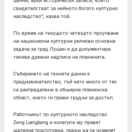
ценни, ярки исторически записи, които
свидетелстват за нейното богато културно
наследство“, казва той.
По време на текущото четвърто проучване
на национални културни реликви основна
задача за град Лушан е да документира
такива древни надписи на планината.
Събирането на техните данни е
предизвикателство, тъй като много от тях
са разпределени в обширна планинска
област, което ги прави трудни за достъп.
Работникът по културното наследство
Zeng Liangliang и колегите му правят
щателна подготовка, преди да се осмелят