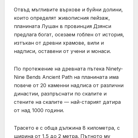
Отвъд мъгливите върхове и буйни долини,
които определят живописния пейзаж,
планината Лушан в провинция Дзянси
предлага богат, осезаем гоблен от история,
изтъкан от древни храмове, вили и
надписи, оставени от учени и монаси.
По протежение на древната пътека Ninety-
Nine Bends Ancient Path на планината има
повече от 20 каменни надписа от различни
династии, разпръснати по скалите и
стените на скалите — най-старият датира
от над 1000 години.
Трасето е с обща дължина 8 километра, с
ширина от 1,5 до 2 метра. Пътното му