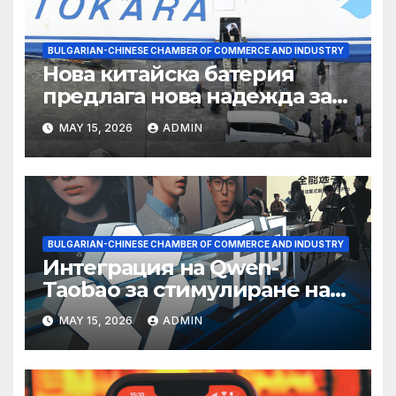
BULGARIAN-CHINESE CHAMBER OF COMMERCE AND INDUSTRY
Нова китайска батерия
предлага нова надежда за
съхранение на водород
MAY 15, 2026
ADMIN
BULGARIAN-CHINESE CHAMBER OF COMMERCE AND INDUSTRY
Интеграция на Qwen-
Taobao за стимулиране на
пазаруването 618
MAY 15, 2026
ADMIN