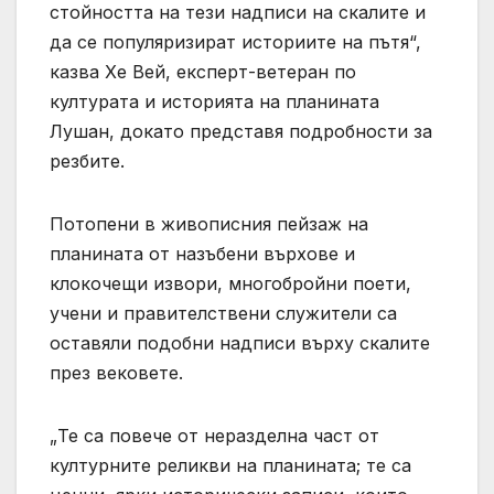
стойността на тези надписи на скалите и
да се популяризират историите на пътя“,
казва Хе Вей, експерт-ветеран по
културата и историята на планината
Лушан, докато представя подробности за
резбите.
Потопени в живописния пейзаж на
планината от назъбени върхове и
клокочещи извори, многобройни поети,
учени и правителствени служители са
оставяли подобни надписи върху скалите
през вековете.
„Те са повече от неразделна част от
културните реликви на планината; те са