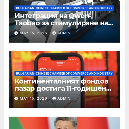
BULGARIAN-CHINESE CHAMBER OF COMMERCE AND INDUSTRY
Интеграция на Qwen-
Taobao за стимулиране на
пазаруването 618
MAY 15, 2026
ADMIN
BULGARIAN-CHINESE CHAMBER OF COMMERCE AND INDUSTRY
Континенталният фондов
пазар достига 11-годишен
връх
MAY 15, 2026
ADMIN