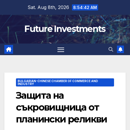
Skip
Sat. Aug 8th, 2026
8:54:43 AM
to
content
Future Investments
BULGARIAN-CHINESE CHAMBER OF COMMERCE AND
INDUSTRY
Защита на
съкровищница от
планински реликви