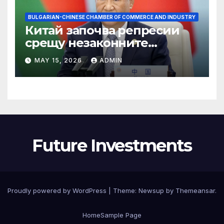
BULGARIAN-CHINESE CHAMBER OF COMMERCE AND INDUSTRY
Китай започва репресии
срещу незаконните
практики в сектора на TCM
MAY 15, 2026
ADMIN
Future Investments
Proudly powered by WordPress
|
Theme:
Newsup
by
Themeansar
.
Home
Sample Page