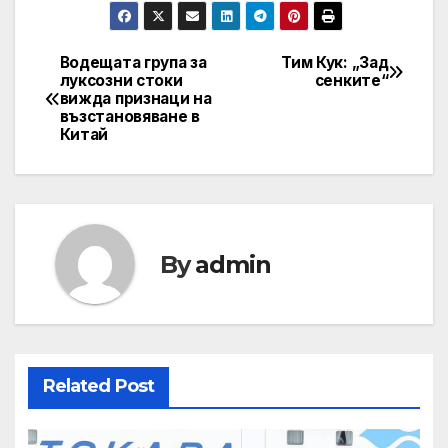
Водещата група за
Тим Кук: „Зад
Post
луксозни стоки
сенките“
вижда признаци на
navigation
възстановяване в
Китай
By
admin
Related Post