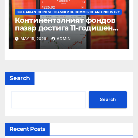
BULGARIAN-CHINESE CHAMBER OF COMMERCE AND INDUSTRY
Континенталният фондов
пазар достига 11-годишен
връх
MAY 15, 2026
ADMIN
Search
Search
Recent Posts