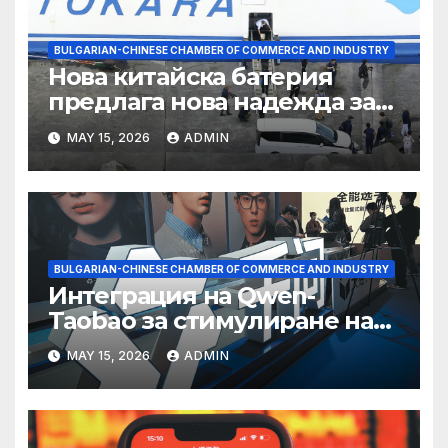
BULGARIAN-CHINESE CHAMBER OF COMMERCE AND INDUSTRY
Нова китайска батерия
предлага нова надежда за
съхранение на водород
MAY 15, 2026
ADMIN
BULGARIAN-CHINESE CHAMBER OF COMMERCE AND INDUSTRY
Интеграция на Qwen-
Taobao за стимулиране на
пазаруването 618
MAY 15, 2026
ADMIN