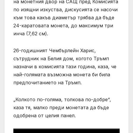
на монетния двор на САЩ пред Комисията
по изящни изкуства, дискусията се насочи
към това какъв диаметър трябва да бъде
24-каратовата монета, до максимум три
инча (7,62 см).
26-годишният Чембърлейн Харис,
сътрудник на Белия дом, когото Тръмп
назначи в комисията тази година, каза, че
най-голямата възможна монета би била
предпочитанието на Тръмп.
„Колкото по-голяма, толкова по-добре“,
каза тя, малко преди монетата да бъде
одобрена от целия панел.