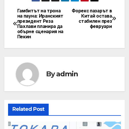
Гамбитът на трона
Форекс пазарът в
Post
на пауна: Иранският
Китай остава
президент Реза
стабилен през
navigation
Пахлави планира да
февруари
обърне сценария на
Пекин
By
admin
Related Post