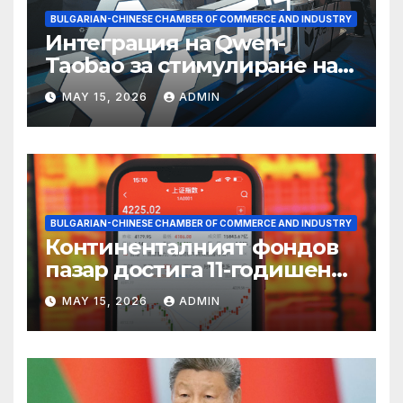
BULGARIAN-CHINESE CHAMBER OF COMMERCE AND INDUSTRY
Интеграция на Qwen-
Taobao за стимулиране на
пазаруването 618
MAY 15, 2026
ADMIN
BULGARIAN-CHINESE CHAMBER OF COMMERCE AND INDUSTRY
Континенталният фондов
пазар достига 11-годишен
връх
MAY 15, 2026
ADMIN