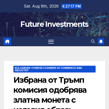
Skip
Sat. Aug 8th, 2026
4:27:17 PM
to
content
Future Investments
BULGARIAN-CHINESE CHAMBER OF COMMERCE AND
INDUSTRY
Избрана от Тръмп
комисия одобрява
златна монета с