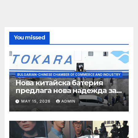
You missed
BULGARIAN-CHINESE CHAMBER OF COMMERCE AND INDUSTRY
Нова китайска батерия
предлага нова надежда за
съхранение на водород
MAY 15, 2026
ADMIN