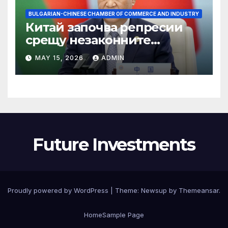
BULGARIAN-CHINESE CHAMBER OF COMMERCE AND INDUSTRY
Китай започва репресии
срещу незаконните
практики в сектора на TCM
MAY 15, 2026
ADMIN
Future Investments
Proudly powered by WordPress
|
Theme:
Newsup
by
Themeansar
.
Home
Sample Page