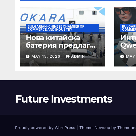
BULGARIAN-CHINESE CHAMBER OF
BULGAR
COMMERCE AND INDUSTRY
COMMER
Нова китайска
Инт
батерия предлага
Qwe
нова надежда за
сти
MAY 15, 2026
ADMIN
MAY 
съхранение на
паз
водород
Future Investments
Proudly powered by WordPress
|
Theme:
Newsup
by
Themean