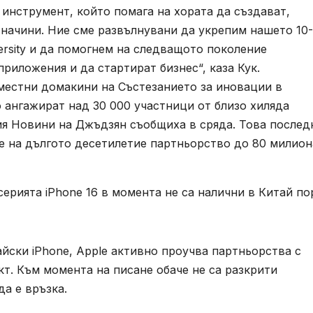
инструмент, който помага на хората да създават,
начини. Ние сме развълнувани да укрепим нашето 10-
ersity и да помогнем на следващото поколение
риложения и да стартират бизнес“, каза Кук.
вместни домакини на Състезанието за иновации в
о ангажират над 30 000 участници от близо хиляда
ия Новини на Джъдзян съобщиха в сряда. Това послед
 на дългото десетилетие партньорство до 80 милион
 серията iPhone 16 в момента не са налични в Китай п
итайски iPhone, Apple активно проучва партньорства с
т. Към момента на писане обаче не са разкрити
а е връзка.