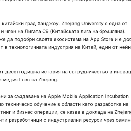
китайски град Ханджоу, Zhejiang University е една от
 член на Лигата C9 (Китайската лига на бръшляна).
е да подобри своята екосистема на App Store и е до
т в технологичната индустрия на Китай, един от ней
имат десетгодишна история на сътрудничество в инова
медия Глас на Zhejiang.
 за създаване на Apple Mobile Application Incubation
о техническо обучение в области като разработка на
инг и бизнес операции, се казва в доклада на Zhejian
енти разработчици с индустриални ресурси чрез семин