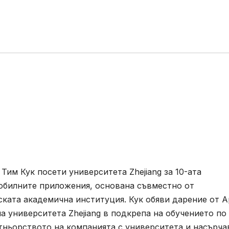
Тим Кук посети университета Zhejiang за 10-ата
обилните приложения, основана съвместно от
ската академична институция. Кук обяви дарение от A
а университета Zhejiang в подкрепа на обучението по
тньорството на компанията с университета и насърча