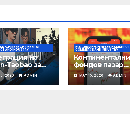
AN-CHINESE CHAMBER OF
BULGARIAN-CHINESE CHAMBER OF
CE AND INDUSTRY
COMMERCE AND INDUSTRY
еграция на
Континентални
n-Taobao за
фондов пазар
мулиране на
достига 11-
5, 2026
ADMIN
MAY 15, 2026
ADMIN
руването 618
годишен връх