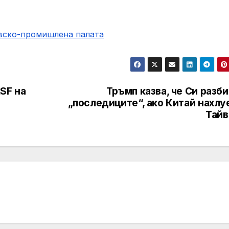
овско-промишлена палaта
RSF на
Тръмп казва, че Си разб
„последиците“, ако Китай нахлу
Тайв