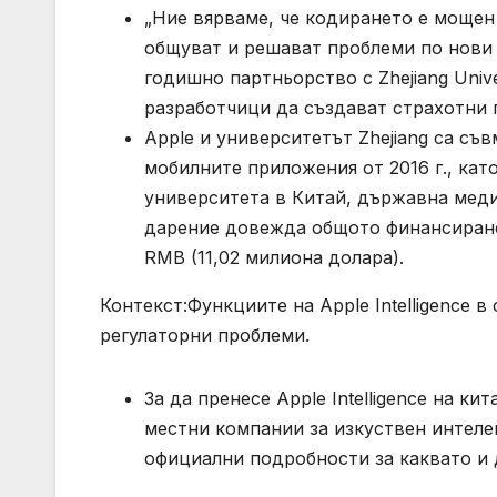
„Ние вярваме, че кодирането е мощен 
общуват и решават проблеми по нови 
годишно партньорство с Zhejiang Univ
разработчици да създават страхотни п
Apple и университетът Zhejiang са съ
мобилните приложения от 2016 г., кат
университета в Китай, държавна мед
дарение довежда общото финансиране
RMB (11,02 милиона долара).
Контекст:Функциите на Apple Intelligence в
регулаторни проблеми.
За да пренесе Apple Intelligence на к
местни компании за изкуствен интелек
официални подробности за каквато и д