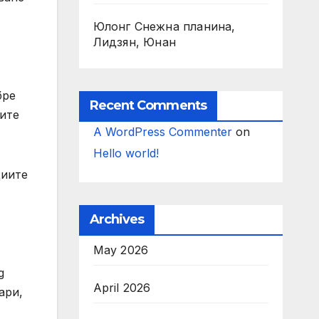
Юлонг Снежна планина,
Лидзян, Юнан
бре
Recent Comments
ните
A WordPress Commenter
on
Hello world!
циите
Archives
May 2026
g
April 2026
ари,