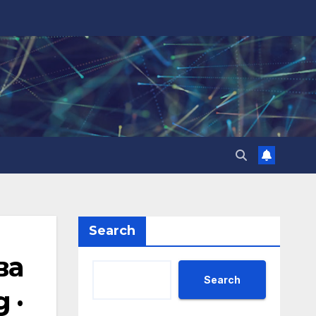
Search
ва
Search
 ·