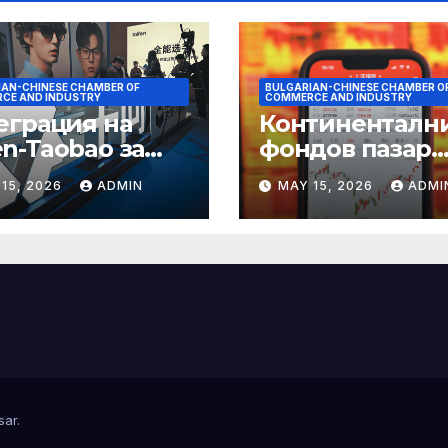
IAN-CHINESE CHAMBER OF
BULGARIAN-CHINESE CHAMBER O
CE AND INDUSTRY
COMMERCE AND INDUSTRY
еграция на
Континенталн
n-Taobao за
фондов пазар
мулиране на
достига 11-
15, 2026
ADMIN
MAY 15, 2026
ADMI
аруването 618
годишен връх
sar
.