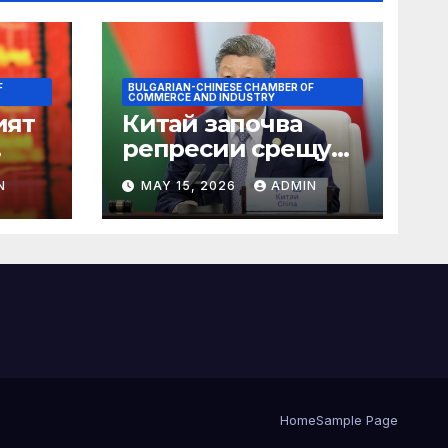
F
BULGARIAN-CHINESE CHAMBER OF
COMMERCE AND INDUSTRY
ият
Китай започва
репресии срещу
незаконните
N
MAY 15, 2026
ADMIN
практики в сектора
на TCM
Home
Sample Page