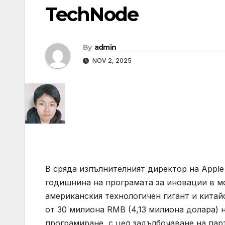
TechNode
By
admin
NOV 2, 2025
В сряда изпълнителният директор на Apple 
годишнина на програмата за иновации в м
американския технологичен гигант и китай
от 30 милиона RMB (4,13 милиона долара) н
програмиране, с цел задълбочаване на пар