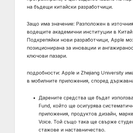
на бъдещи китайски разработчици.
Защо има значение: Разположен в източния 
водещите академични институции в Китай и
Подкрепяйки нови разработчици, Apple мож
позиционирана за иновации и ангажиранос
ключови пазари.
подробности: Apple и Zhejiang University 
в мобилните приложения, според държавна 
Дарените средства ще бъдат използвани
Fund, който ще осигурява систематичн
приложения, продуктов дизайн, маркет
Voice. Той също така ще свърже студ
стажове и наставничество.