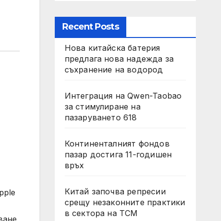
Recent Posts
Нова китайска батерия
предлага нова надежда за
съхранение на водород
Интеграция на Qwen-Taobao
за стимулиране на
пазаруването 618
Континенталният фондов
пазар достига 11-годишен
връх
Китай започва репресии
pple
срещу незаконните практики
в сектора на TCM
ване