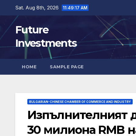
Skip
Sat. Aug 8th, 2026
11:49:18 AM
to
content
Future
Investments
HOME
SAMPLE PAGE
BULGARIAN-CHINESE CHAMBER OF COMMERCE AND INDUSTRY
Изпълнителният д
30 милиона RMB на