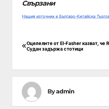
Свързани
Нашия източник е Българо-Китайска Търг
Оцелелите от El-Fasher казват, че 
Post
Судан задържа стотици
navigation
By
admin