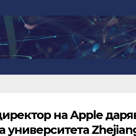
иректор на Apple даря
 университета Zhejiang