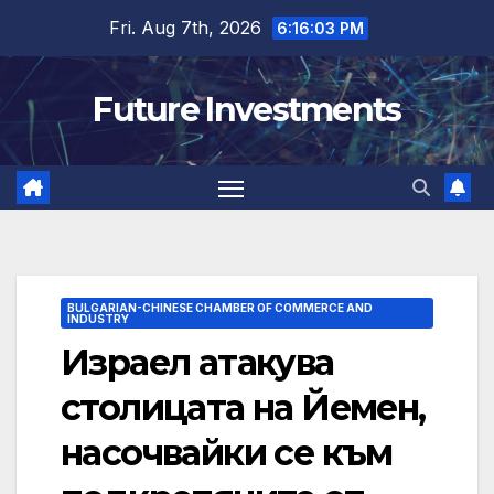
Skip
Fri. Aug 7th, 2026
6:16:04 PM
to
content
Future Investments
BULGARIAN-CHINESE CHAMBER OF COMMERCE AND
INDUSTRY
Израел атакува
столицата на Йемен,
насочвайки се към