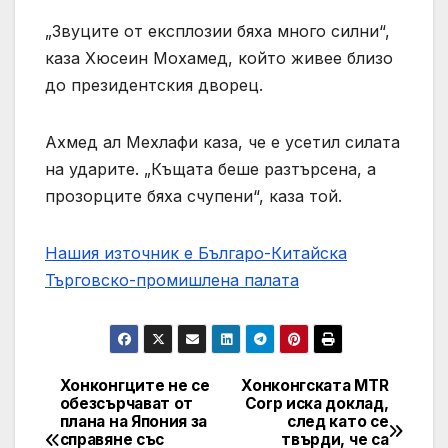
„Звуците от експлозии бяха много силни“,
каза Хюсеин Мохамед, който живее близо
до президентския дворец.
Ахмед ал Мехлафи каза, че е усетил силата
на ударите. „Къщата беше разтърсена, а
прозорците бяха счупени“, каза той.
Нашия източник е Българо-Китайска
Търговско-промишлена палaта
Хонконгците не се
Хонконгската MTR
Post
обезсърчават от
Corp иска доклад,
плана на Япония за
след като се
navigation
справяне със
твърди, че са