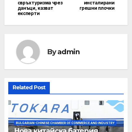
свръхтуризма чрез
инсталирани
данъци, казват
грешни плочки
експерти
By
admin
Related Post
BULGARIAN-CHINESE CHAMBER OF COMMERCE AND INDUSTRY
Нова китайска батерия