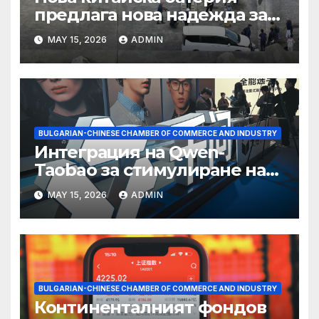
предлага нова надежда за
съхранение на водород
MAY 15, 2026
ADMIN
BULGARIAN-CHINESE CHAMBER OF COMMERCE AND INDUSTRY
Интеграция на Qwen-
Taobao за стимулиране на
пазаруването 618
MAY 15, 2026
ADMIN
BULGARIAN-CHINESE CHAMBER OF COMMERCE AND INDUSTRY
Континенталният фондов