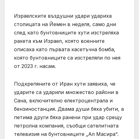
Израелските въздушни удари удариха
столицата на Йемен в неделя, само дни
след като бунтовниците хути изстреляха
ракета към Израел, която военните
описаха като първата касетъчна бомба,
която бунтовниците са изстреляли по нея
от 2023 г. насам.
Подкрепяните от Иран хути заявиха, че
ударите са ударили множество райони в
Сана, включително електроцентрала и
бензиностанция. Двама души бяха убити, а
петима други бяха ранени при удар срещу
петролна компания, съобщи сателитната
телевизия на бунтовниците „Ал Масира“.