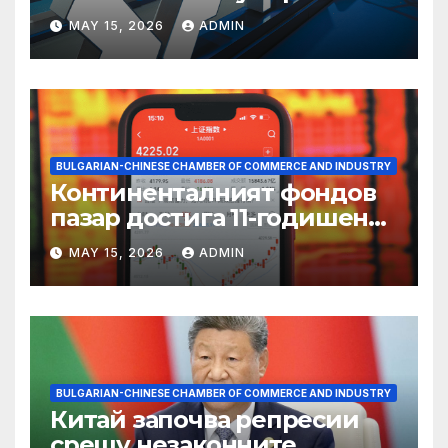
пазаруването 618
MAY 15, 2026
ADMIN
BULGARIAN-CHINESE CHAMBER OF COMMERCE AND INDUSTRY
Континенталният фондов
пазар достига 11-годишен
връх
MAY 15, 2026
ADMIN
BULGARIAN-CHINESE CHAMBER OF COMMERCE AND INDUSTRY
Китай започва репресии
срещу незаконните