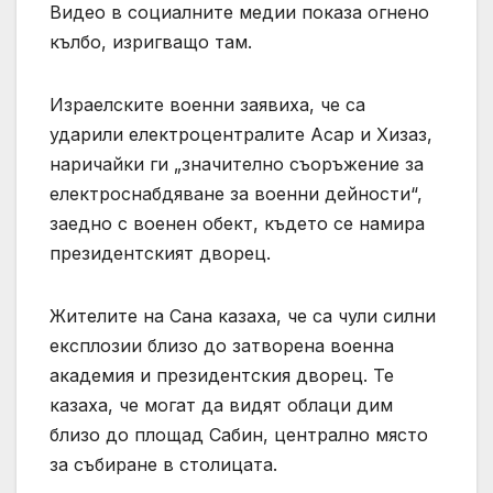
Видео в социалните медии показа огнено
кълбо, изригващо там.
Израелските военни заявиха, че са
ударили електроцентралите Асар и Хизаз,
наричайки ги „значително съоръжение за
електроснабдяване за военни дейности“,
заедно с военен обект, където се намира
президентският дворец.
Жителите на Сана казаха, че са чули силни
експлозии близо до затворена военна
академия и президентския дворец. Те
казаха, че могат да видят облаци дим
близо до площад Сабин, централно място
за събиране в столицата.