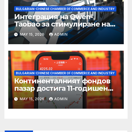
BULGARIAN-CHINESE CHAMBER OF COMMERCE AND INDUSTRY
Интеграция на Qwen-
Taobao за стимулиране на
пазаруването 618
MAY 15, 2026
ADMIN
BULGARIAN-CHINESE CHAMBER OF COMMERCE AND INDUSTRY
Континенталният фондов
пазар достига 11-годишен
връх
MAY 15, 2026
ADMIN