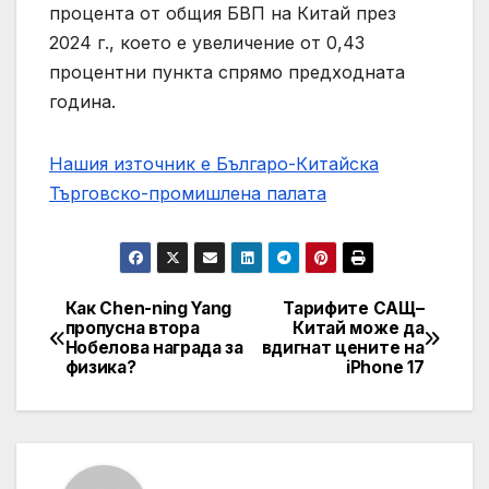
процента от общия БВП на Китай през
2024 г., което е увеличение от 0,43
процентни пункта спрямо предходната
година.
Нашия източник е Българо-Китайска
Търговско-промишлена палaта
Как Chen-ning Yang
Тарифите САЩ–
Post
пропусна втора
Китай може да
Нобелова награда за
вдигнат цените на
navigation
физика?
iPhone 17