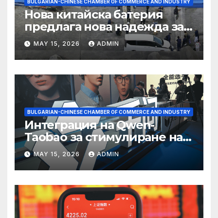
BULGARIAN-CHINESE CHAMBER OF COMMERCE AND INDUSTRY
Нова китайска батерия
предлага нова надежда за
съхранение на водород
MAY 15, 2026
ADMIN
BULGARIAN-CHINESE CHAMBER OF COMMERCE AND INDUSTRY
Интеграция на Qwen-
Taobao за стимулиране на
пазаруването 618
MAY 15, 2026
ADMIN