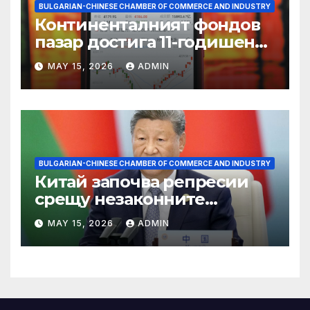
BULGARIAN-CHINESE CHAMBER OF COMMERCE AND INDUSTRY
Континенталният фондов
пазар достига 11-годишен
връх
MAY 15, 2026
ADMIN
BULGARIAN-CHINESE CHAMBER OF COMMERCE AND INDUSTRY
Китай започва репресии
срещу незаконните
практики в сектора на TCM
MAY 15, 2026
ADMIN