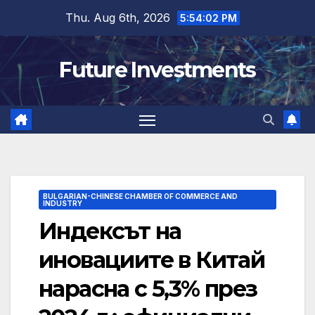
Skip
Thu. Aug 6th, 2026
5:54:03 PM
to
content
Future Investments
BULGARIAN-CHINESE CHAMBER OF COMMERCE AND
INDUSTRY
Индексът на
иновациите в Китай
нарасна с 5,3% през