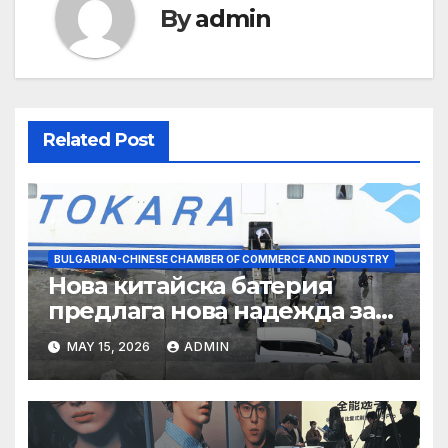
By
admin
Related Post
BULGARIAN-CHINESE CHAMBER OF COMMERCE AND INDUSTRY
Нова китайска батерия
предлага нова надежда за
съхранение на водород
MAY 15, 2026
ADMIN