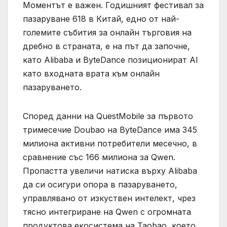
Моментът е важен. Годишният фестивал за
пазаруване 618 в Китай, едно от най-
големите събития за онлайн търговия на
дребно в страната, е на път да започне,
като Alibaba и ByteDance позиционират AI
като входната врата към онлайн
пазаруването.
Според данни на QuestMobile за първото
тримесечие Doubao на ByteDance има 345
милиона активни потребители месечно, в
сравнение със 166 милиона за Qwen.
Пропастта увеличи натиска върху Alibaba
да си осигури опора в пазаруването,
управлявано от изкуствен интелект, чрез
тясно интегриране на Qwen с огромната
продуктова екосистема на Taobao, което