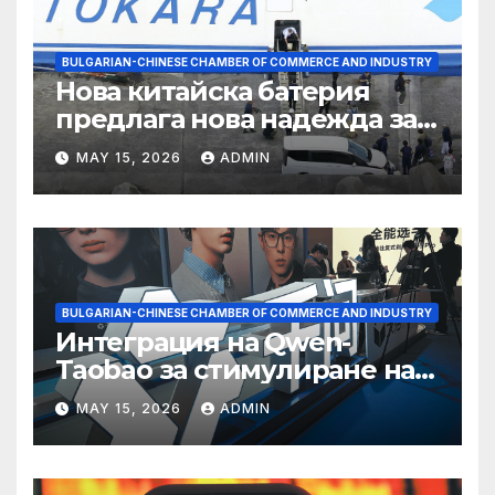
BULGARIAN-CHINESE CHAMBER OF COMMERCE AND INDUSTRY
Нова китайска батерия
предлага нова надежда за
съхранение на водород
MAY 15, 2026
ADMIN
BULGARIAN-CHINESE CHAMBER OF COMMERCE AND INDUSTRY
Интеграция на Qwen-
Taobao за стимулиране на
пазаруването 618
MAY 15, 2026
ADMIN