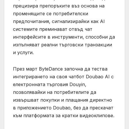
прецизира препоръките въз основа на
променящите се потребителски
предпочитания, сигнализирайки как AI
системите преминават отвъд чат
интерфейсите в инструменти, способни да
изпълняват реални търговски транзакции
и услуги.
През март ByteDance започна да тества
интегрирането на своя чатбот Doubao AI с
електронната търговия Douyin,
позволявайки на потребителите да
извършват покупки и плащания директно
в приложението Doubao, без да прескачат
към платформата за кратки видеоклипове.