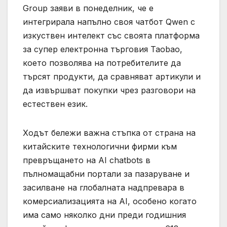
Group заяви в понеделник, че е
интегрирала напълно своя чатбот Qwen с
изкуствен интелект със своята платформа
за супер електронна търговия Taobao,
което позволява на потребителите да
търсят продукти, да сравняват артикули и
да извършват покупки чрез разговори на
естествен език.
Ходът бележи важна стъпка от страна на
китайските технологични фирми към
превръщането на AI chatbots в
пълномащабни портали за пазаруване и
засилване на глобалната надпревара в
комерсиализацията на AI, особено когато
има само няколко дни преди годишния