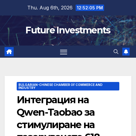
Skip
Thu. Aug 6th, 2026
12:52:06 PM
to
content
Future Investments
BULGARIAN-CHINESE CHAMBER OF COMMERCE AND
INDUSTRY
Интеграция на
Qwen-Taobao за
стимулиране на