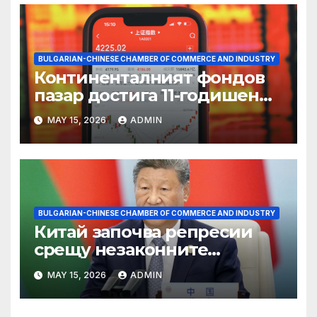
BULGARIAN-CHINESE CHAMBER OF COMMERCE AND INDUSTRY
Континенталният фондов
пазар достига 11-годишен
връх
MAY 15, 2026
ADMIN
BULGARIAN-CHINESE CHAMBER OF COMMERCE AND INDUSTRY
Китай започва репресии
срещу незаконните
практики в сектора на TCM
MAY 15, 2026
ADMIN