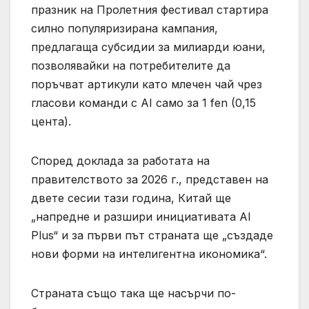
празник на Пролетния фестивал стартира
силно популяризирана кампания,
предлагаща субсидии за милиарди юани,
позволявайки на потребителите да
поръчват артикули като млечен чай чрез
гласови команди с AI само за 1 fen (0,15
цента).
Според доклада за работата на
правителството за 2026 г., представен на
двете сесии тази година, Китай ще
„напредне и разшири инициативата AI
Plus“ и за първи път страната ще „създаде
нови форми на интелигентна икономика“.
Страната също така ще насърчи по-