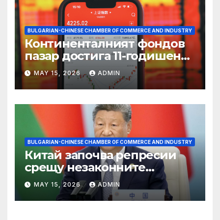
BULGARIAN-CHINESE CHAMBER OF COMMERCE AND INDUSTRY
Континенталният фондов
пазар достига 11-годишен
връх
MAY 15, 2026
ADMIN
BULGARIAN-CHINESE CHAMBER OF COMMERCE AND INDUSTRY
Китай започва репресии
срещу незаконните
практики в сектора на TCM
MAY 15, 2026
ADMIN