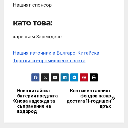
Нашият спонсор
като това:
харесвам Зареждане…
Нашия източник е Българо-Китайска
Търговско-промишлена палaта
Нова китайска
Континенталният
Post
батерия предлага
фондов пазар
нова надежда за
достига 11-годишен
navigation
съхранение на
връх
водород