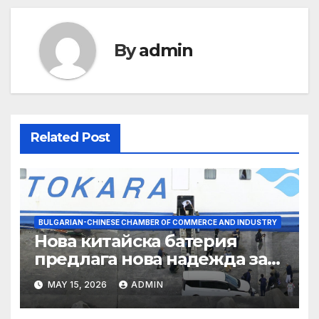
By
admin
Related Post
BULGARIAN-CHINESE CHAMBER OF COMMERCE AND INDUSTRY
Нова китайска батерия
предлага нова надежда за
съхранение на водород
MAY 15, 2026
ADMIN