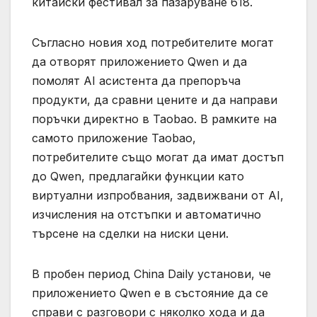
китайски фестивал за пазаруване 618.
Съгласно новия ход потребителите могат
да отворят приложението Qwen и да
помолят AI асистента да препоръча
продукти, да сравни цените и да направи
поръчки директно в Taobao. В рамките на
самото приложение Taobao,
потребителите също могат да имат достъп
до Qwen, предлагайки функции като
виртуални изпробвания, задвижвани от AI,
изчисления на отстъпки и автоматично
търсене на сделки на ниски цени.
В пробен период China Daily установи, че
приложението Qwen е в състояние да се
справи с разговори с няколко хода и да