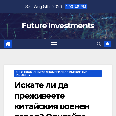
Skip
Sat. Aug 8th, 2026
1:03:49 PM
to
content
Future Investments
BULGARIAN-CHINESE CHAMBER OF COMMERCE AND
INDUSTRY
Искате ли да
преживеете
китайския военен