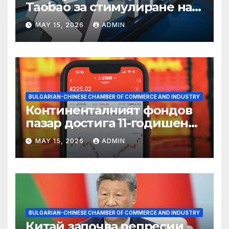
Taobao за стимулиране на
пазаруването 618
MAY 15, 2026
ADMIN
BULGARIAN-CHINESE CHAMBER OF COMMERCE AND INDUSTRY
Континенталният фондов
пазар достига 11-годишен
връх
MAY 15, 2026
ADMIN
BULGARIAN-CHINESE CHAMBER OF COMMERCE AND INDUSTRY
Китай започва репресии