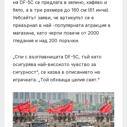
на DF-5C се предлага в зелено, кафяво и
бяло, а в три размера до 160 см (61 инча).
Уебсайтът заяви, че артикулът се е
превърнал в най -популярната атракция в
магазина, като черпи повече от 2000
гледания и над 200 поръчки.
„Спи с възглавницата DF-5C, тъй като
осигурява най-високото чувство за
сигурност“, се казва в описанието на
играчката. „Той обхваща целия свят.“