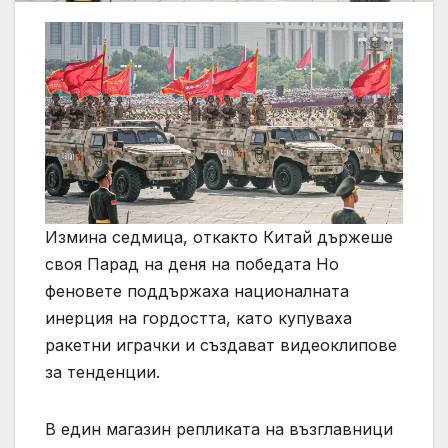
Измина седмица, откакто Китай държеше
своя Парад на деня на победата Но
феновете поддържаха националната
инерция на гордостта, като купуваха
ракетни играчки и създават видеоклипове
за тенденции.
В един магазин репликата на възглавници