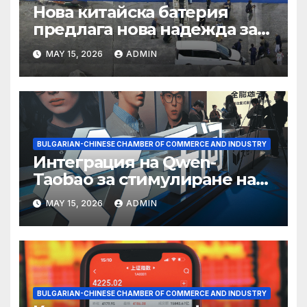
Нова китайска батерия
предлага нова надежда за
съхранение на водород
MAY 15, 2026
ADMIN
BULGARIAN-CHINESE CHAMBER OF COMMERCE AND INDUSTRY
Интеграция на Qwen-
Taobao за стимулиране на
пазаруването 618
MAY 15, 2026
ADMIN
BULGARIAN-CHINESE CHAMBER OF COMMERCE AND INDUSTRY