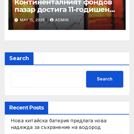
Континенталният фондов
пазар достига 11-годишен
връх
MAY 15, 2026
ADMIN
Search
Search
Recent Posts
Нова китайска батерия предлага нова
надежда за съхранение на водород