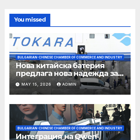
You missed
BULGARIAN-CHINESE CHAMBER OF COMMERCE AND INDUSTRY
Нова китайска батерия
предлага нова надежда за
съхранение на водород
MAY 15, 2026
ADMIN
BULGARIAN-CHINESE CHAMBER OF COMMERCE AND INDUSTRY
Интеграция на Qwen-