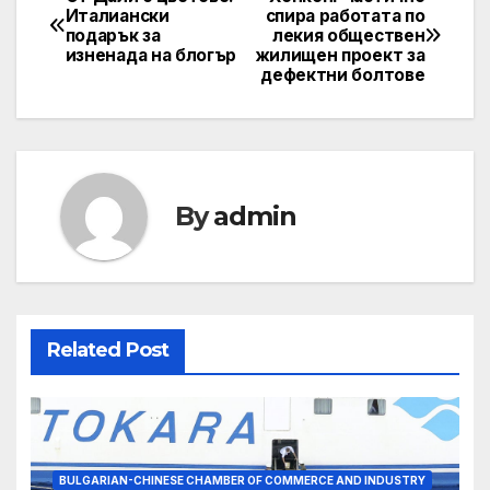
Post
Италиански
спира работата по
подарък за
лекия обществен
navigation
изненада на блогър
жилищен проект за
дефектни болтове
By
admin
Related Post
BULGARIAN-CHINESE CHAMBER OF COMMERCE AND INDUSTRY