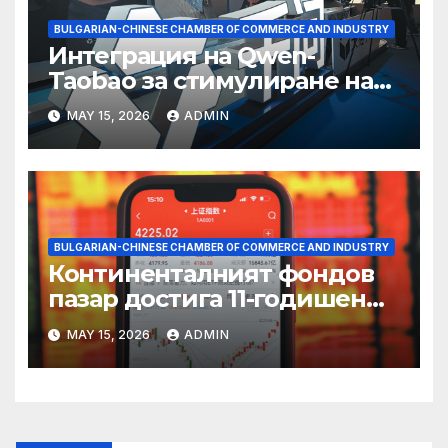
BULGARIAN-CHINESE CHAMBER OF COMMERCE AND INDUSTRY
Интеграция на Qwen-
Taobao за стимулиране на
пазаруването 618
MAY 15, 2026
ADMIN
BULGARIAN-CHINESE CHAMBER OF COMMERCE AND INDUSTRY
Континенталният фондов
пазар достига 11-годишен
връх
MAY 15, 2026
ADMIN