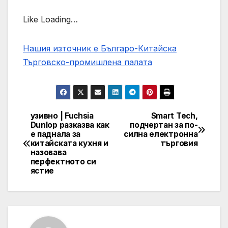
Like Loading…
Нашия източник е Българо-Китайска
Търговско-промишлена палaта
узивно | Fuchsia
Smart Tech,
Post
Dunlop разказва как
подчертан за по-
е паднала за
силна електронна
navigation
китайската кухня и
търговия
назовава
перфектното си
ястие