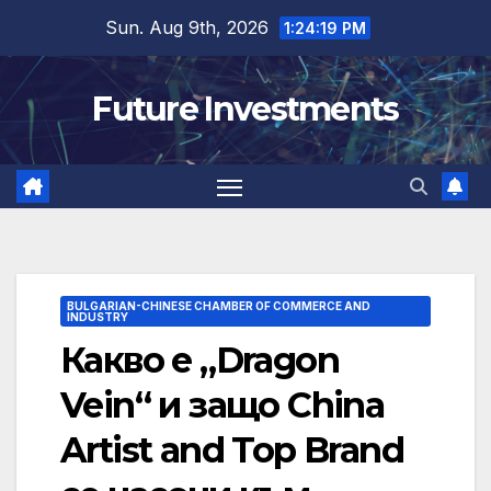
Skip
Sun. Aug 9th, 2026
1:24:19 PM
to
content
Future Investments
BULGARIAN-CHINESE CHAMBER OF COMMERCE AND
INDUSTRY
Какво е „Dragon
Vein“ и защо China
Artist and Top Brand