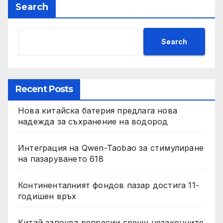
Search
Search
Recent Posts
Нова китайска батерия предлага нова
надежда за съхранение на водород
Интеграция на Qwen-Taobao за стимулиране
на пазаруването 618
Континенталният фондов пазар достига 11-
годишен връх
Китай започва репресии срещу незаконните