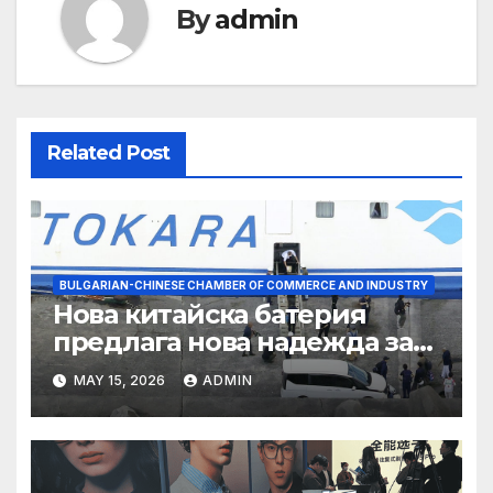
By
admin
Related Post
BULGARIAN-CHINESE CHAMBER OF COMMERCE AND INDUSTRY
Нова китайска батерия
предлага нова надежда за
съхранение на водород
MAY 15, 2026
ADMIN