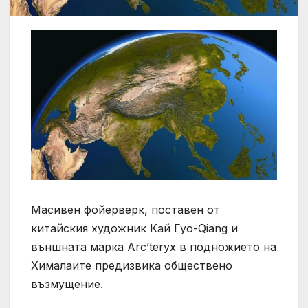
Масивен фойерверк, поставен от
китайския художник Кай Гуо-Qiang и
външната марка Arc’teryx в подножието на
Хималаите предизвика обществено
възмущение.