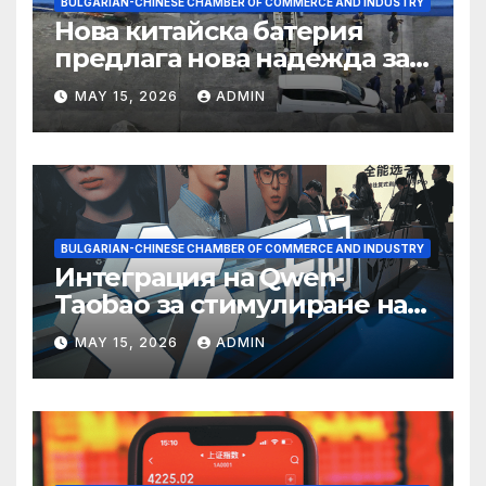
BULGARIAN-CHINESE CHAMBER OF COMMERCE AND INDUSTRY
Нова китайска батерия
предлага нова надежда за
съхранение на водород
MAY 15, 2026
ADMIN
BULGARIAN-CHINESE CHAMBER OF COMMERCE AND INDUSTRY
Интеграция на Qwen-
Taobao за стимулиране на
пазаруването 618
MAY 15, 2026
ADMIN