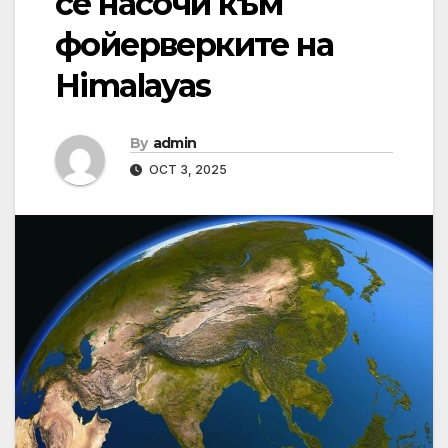
се насочи към
фойерверките на
Himalayas
By
admin
OCT 3, 2025