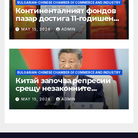
BULGARIAN-CHINESE CHAMBER OF COMMERCE AND INDUSTRY
Континенталният фондов
пазар достига 11-годишен
връх
MAY 15, 2026
ADMIN
BULGARIAN-CHINESE CHAMBER OF COMMERCE AND INDUSTRY
Китай започва репресии
срещу незаконните
практики в сектора на TCM
MAY 15, 2026
ADMIN