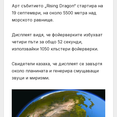
Арт събитието „Rising Dragon“ стартира на
19 септември, на около 5500 метра над
морското равнище.
Дисплеят видя, че фойерверките избухват
четири пъти за общо 52 секунди,
използвайки 1050 клъстери фойерверки.
Свидетели казаха, че дисплеят се завъртя
около планината и генерира смущаващи
звуци и миризми.