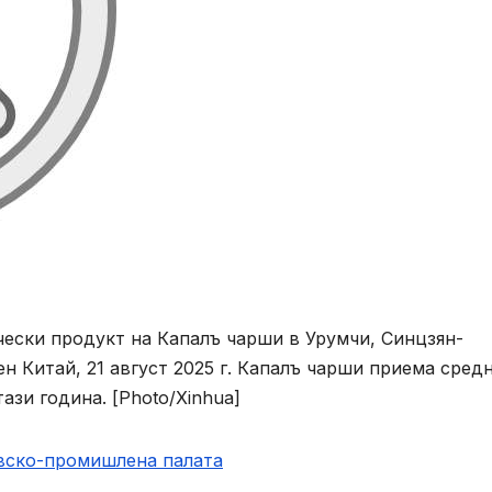
чески продукт на Капалъ чарши в Урумчи, Синцзян-
н Китай, 21 август 2025 г. Капалъ чарши приема сред
ази година. [Photo/Xinhua]
овско-промишлена палaта