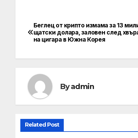
Беглец от крипто измама за 13 мил
Post
щатски долара, заловен след хвър
navigation
на цигара в Южна Корея
By
admin
Related Post