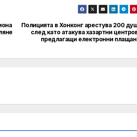
иона
Полицията в Хонконг арестува 200 душ
ляне
след като атакува хазартни центро
предлагащи електронни плащан