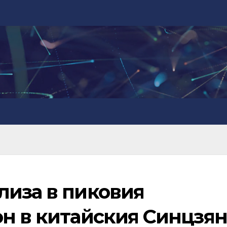
лиза в пиковия
он в китайския Синцзян