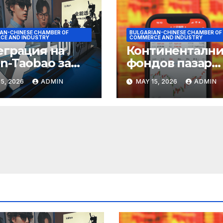
AN-CHINESE CHAMBER OF
BULGARIAN-CHINESE CHAMBER OF
CE AND INDUSTRY
COMMERCE AND INDUSTRY
еграция на
Континентални
n-Taobao за
фондов пазар
мулиране на
достига 11-
5, 2026
ADMIN
MAY 15, 2026
ADMIN
руването 618
годишен връх