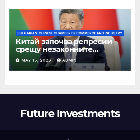
BULGARIAN-CHINESE CHAMBER OF COMMERCE AND INDUSTRY
Китай започва репресии
срещу незаконните
практики в сектора на TCM
MAY 15, 2026
ADMIN
Future Investments