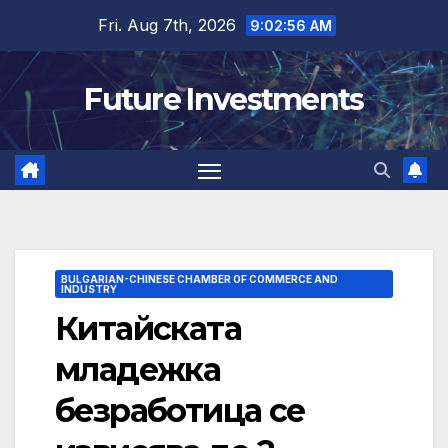
Skip
Fri. Aug 7th, 2026
9:02:57 AM
to
content
Future Investments
BULGARIAN-CHINESE CHAMBER OF COMMERCE AND
INDUSTRY
Китайската
младежка
безработица се