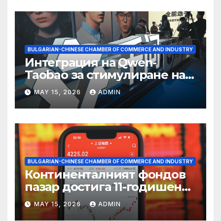
BULGARIAN-CHINESE CHAMBER OF COMMERCE AND INDUSTRY
Интеграция на Qwen-
Taobao за стимулиране на
пазаруването 618
MAY 15, 2026
ADMIN
BULGARIAN-CHINESE CHAMBER OF COMMERCE AND INDUSTRY
Континенталният фондов
пазар достига 11-годишен
връх
MAY 15, 2026
ADMIN