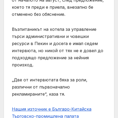
от началото на август, след предложение,
което тя преди е приела, внезапно бе
отменено без обяснение.
Възпитаникът на хотела за управление
търси административни и човешки
ресурси в Пекин и досега е имал седем
интервюта, но никой от тях не е довел до
подходящо предложение за нейния
произход.
„Две от интервютата бяха за роли,
различни от първоначално
рекламираните“, каза тя.
Нашия източник е Българо-Китайска
Търговско-промишлена палaта