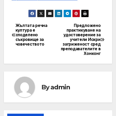
Жълтата речна
Предложено
Post
култура е
практикуване на
споделено
удостоверение за
navigation
съкровище за
учители Искри
човечеството
загриженост сред
преподавателите в
Хонконг
By
admin