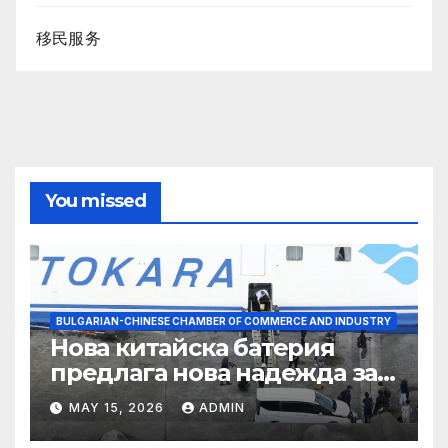
移民服务
You missed
BULGARIAN-CHINESE CHAMBER OF COMMERCE AND INDUSTRY
Нова китайска батерия
предлага нова надежда за
съхранение на водород
MAY 15, 2026
ADMIN