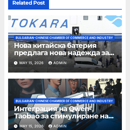
Related Post
BULGARIAN-CHINESE CHAMBER OF COMMERCE AND INDUSTRY
Нова китайска батерия
предлага нова надежда за
съхранение на водород
MAY 15, 2026
ADMIN
BULGARIAN-CHINESE CHAMBER OF COMMERCE AND INDUSTRY
Интеграция на Qwen-
Taobao за стимулиране на
пазаруването 618
MAY 15, 2026
ADMIN