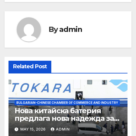
By
admin
Related Post
BULGARIAN-CHINESE CHAMBER OF COMMERCE AND INDUSTRY
Нова китайска батерия
предлага нова надежда за
съхранение на водород
MAY 15, 2026
ADMIN