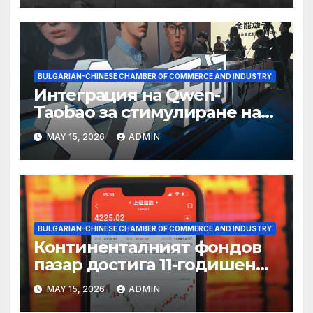
BULGARIAN-CHINESE CHAMBER OF COMMERCE AND INDUSTRY
Интеграция на Qwen-
Taobao за стимулиране на
пазаруването 618
MAY 15, 2026
ADMIN
BULGARIAN-CHINESE CHAMBER OF COMMERCE AND INDUSTRY
Континенталният фондов
пазар достига 11-годишен
връх
MAY 15, 2026
ADMIN