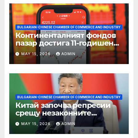
BULGARIAN-CHINESE CHAMBER OF COMMERCE AND INDUSTRY
Континенталният фондов
пазар достига 11-годишен
връх
MAY 15, 2026
ADMIN
BULGARIAN-CHINESE CHAMBER OF COMMERCE AND INDUSTRY
Китай започва репресии
срещу незаконните
практики в сектора на TCM
MAY 15, 2026
ADMIN