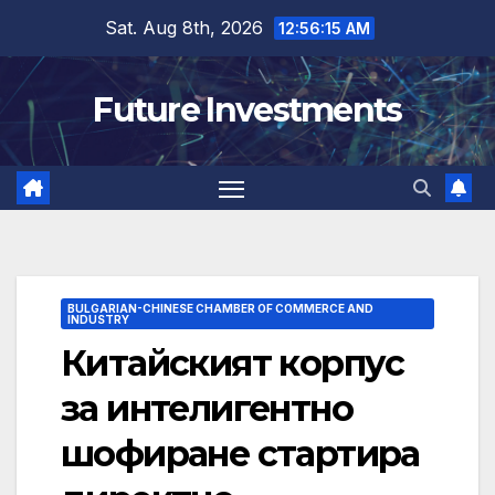
Skip
Sat. Aug 8th, 2026
12:56:16 AM
to
content
Future Investments
BULGARIAN-CHINESE CHAMBER OF COMMERCE AND
INDUSTRY
Китайският корпус
за интелигентно
шофиране стартира