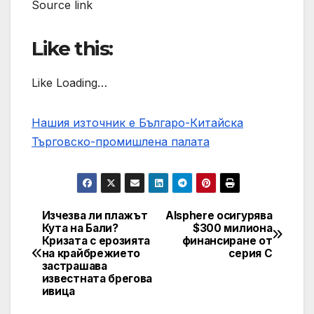
Source link
Like this:
Like Loading…
Нашия източник е Българо-Китайска
Търговско-промишлена палaта
Изчезва ли плажът
AIsphere осигурява
Post
Кута на Бали?
$300 милиона
Кризата с ерозията
финансиране от
navigation
на крайбрежието
серия C
застрашава
известната брегова
ивица