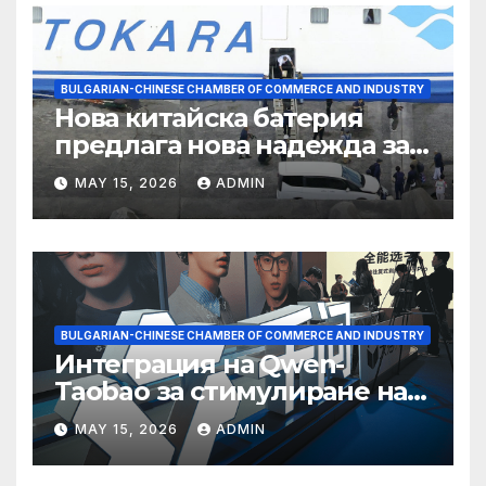
BULGARIAN-CHINESE CHAMBER OF COMMERCE AND INDUSTRY
Нова китайска батерия
предлага нова надежда за
съхранение на водород
MAY 15, 2026
ADMIN
BULGARIAN-CHINESE CHAMBER OF COMMERCE AND INDUSTRY
Интеграция на Qwen-
Taobao за стимулиране на
пазаруването 618
MAY 15, 2026
ADMIN