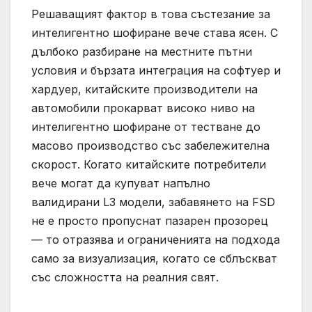
Решаващият фактор в това състезание за
интелигентно шофиране вече става ясен. С
дълбоко разбиране на местните пътни
условия и бързата интеграция на софтуер и
хардуер, китайските производители на
автомобили прокарват високо ниво на
интелигентно шофиране от тестване до
масово производство със забележителна
скорост. Когато китайските потребители
вече могат да купуват напълно
валидирани L3 модели, забавянето на FSD
не е просто пропуснат пазарен прозорец
— то отразява и ограниченията на подхода
само за визуализация, когато се сблъскват
със сложността на реалния свят.