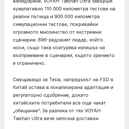
валидиране. VOYAH Taishan Ultra завърши
кумулативно 110 000 километра тестове на
реални пътища и 900 000 километра
симулационни тестове, покривайки
огромното мнозинство от екстремни
сценарии. 896-редовият лидар, който
носи, също така осигурява излишък на
възприемане в сценарии, където зрението
е ограничено.
Смущаващо за Tesla, напредъкът на FSD в
Китай остава в локализирана адаптация и
регулаторно одобрение, докато
китайските потребители все още чакат
„обещание“. За разлика от тях VOYAH
Taishan Ultra вече започна доставки.