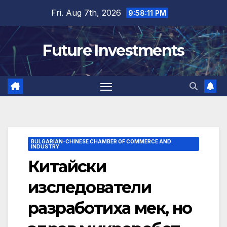
Skip
Fri. Aug 7th, 2026
9:58:12 PM
to
content
Future Investments
BULGARIAN-CHINESE CHAMBER OF COMMERCE AND
INDUSTRY
Китайски
изследователи
разработиха мек, но