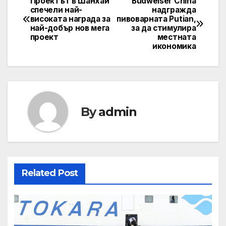
Проектът в Шанхай
Budweiser China
Post
спечели най-
надгражда
високата награда за
пивоварната Putian,
navigation
най-добър нов мега
за да стимулира
проект
местната
икономика
By
admin
Related Post