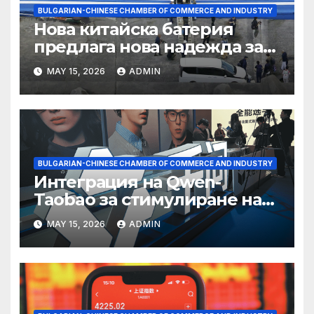
BULGARIAN-CHINESE CHAMBER OF COMMERCE AND INDUSTRY
Нова китайска батерия
предлага нова надежда за
съхранение на водород
MAY 15, 2026
ADMIN
BULGARIAN-CHINESE CHAMBER OF COMMERCE AND INDUSTRY
Интеграция на Qwen-
Taobao за стимулиране на
пазаруването 618
MAY 15, 2026
ADMIN