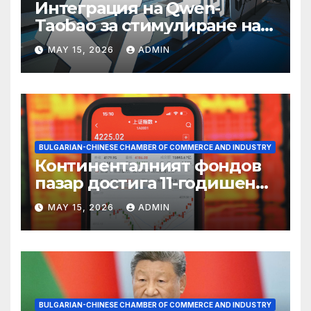
Интеграция на Qwen-
Taobao за стимулиране на
пазаруването 618
MAY 15, 2026
ADMIN
BULGARIAN-CHINESE CHAMBER OF COMMERCE AND INDUSTRY
Континенталният фондов
пазар достига 11-годишен
връх
MAY 15, 2026
ADMIN
BULGARIAN-CHINESE CHAMBER OF COMMERCE AND INDUSTRY