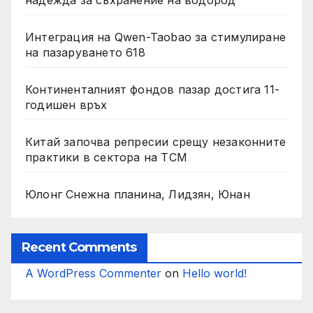
надежда за съхранение на водород
Интеграция на Qwen-Taobao за стимулиране
на пазаруването 618
Континенталният фондов пазар достига 11-
годишен връх
Китай започва репресии срещу незаконните
практики в сектора на TCM
Юлонг Снежна планина, Лидзян, Юнан
Recent Comments
A WordPress Commenter
on
Hello world!