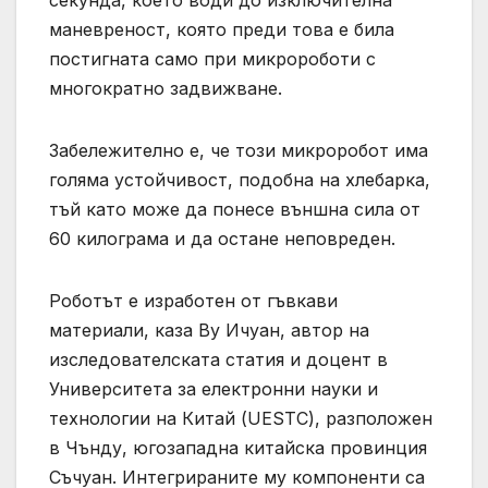
секунда, което води до изключителна
маневреност, която преди това е била
постигната само при микророботи с
многократно задвижване.
Забележително е, че този микроробот има
голяма устойчивост, подобна на хлебарка,
тъй като може да понесе външна сила от
60 килограма и да остане неповреден.
Роботът е изработен от гъвкави
материали, каза Ву Ичуан, автор на
изследователската статия и доцент в
Университета за електронни науки и
технологии на Китай (UESTC), разположен
в Чънду, югозападна китайска провинция
Съчуан. Интегрираните му компоненти са