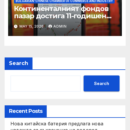
BULGARIAN-CHINESE CHAMBER OF COMMERCE AND INDUSTRY
Континенталният фондов
пазар достига 11-годишен
връх
MAY 15, 2026
ADMIN
Search
Search
Recent Posts
Нова китайска батерия предлага нова