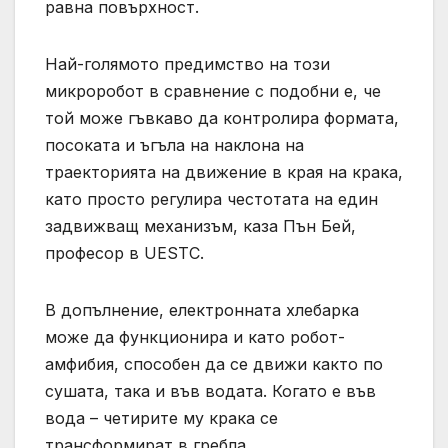
равна повърхност.
Най-голямото предимство на този
микроробот в сравнение с подобни е, че
той може гъвкаво да контролира формата,
посоката и ъгъла на наклона на
траекторията на движение в края на крака,
като просто регулира честотата на един
задвижващ механизъм, каза Пън Бей,
професор в UESTC.
В допълнение, електронната хлебарка
може да функционира и като робот-
амфибия, способен да се движи както по
сушата, така и във водата. Когато е във
вода – четирите му крака се
трансформират в гребла.