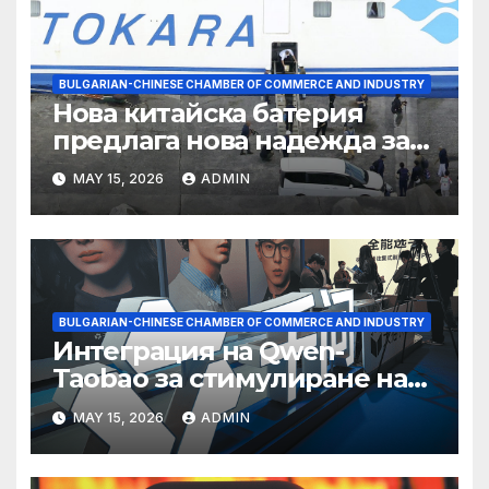
BULGARIAN-CHINESE CHAMBER OF COMMERCE AND INDUSTRY
Нова китайска батерия
предлага нова надежда за
съхранение на водород
MAY 15, 2026
ADMIN
BULGARIAN-CHINESE CHAMBER OF COMMERCE AND INDUSTRY
Интеграция на Qwen-
Taobao за стимулиране на
пазаруването 618
MAY 15, 2026
ADMIN