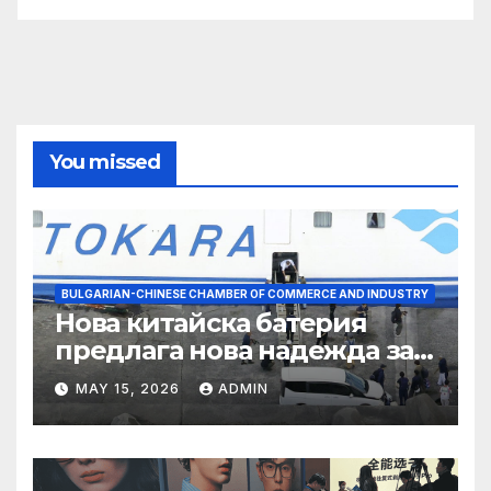
You missed
BULGARIAN-CHINESE CHAMBER OF COMMERCE AND INDUSTRY
Нова китайска батерия
предлага нова надежда за
съхранение на водород
MAY 15, 2026
ADMIN