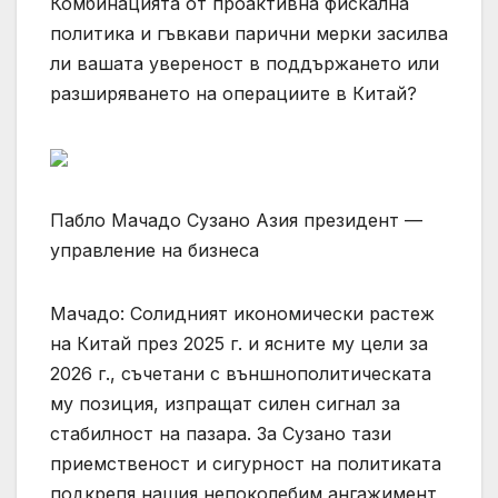
Комбинацията от проактивна фискална
политика и гъвкави парични мерки засилва
ли вашата увереност в поддържането или
разширяването на операциите в Китай?
Пабло Мачадо Сузано Азия президент —
управление на бизнеса
Мачадо: Солидният икономически растеж
на Китай през 2025 г. и ясните му цели за
2026 г., съчетани с външнополитическата
му позиция, изпращат силен сигнал за
стабилност на пазара. За Сузано тази
приемственост и сигурност на политиката
подкрепя нашия непоколебим ангажимент