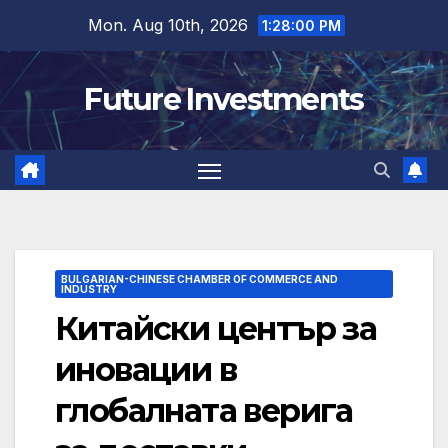
Skip
Mon. Aug 10th, 2026
1:28:01 PM
to
content
Future Investments
BULGARIAN-CHINESE CHAMBER OF COMMERCE AND
INDUSTRY
Китайски център за
иновации в
глобалната верига