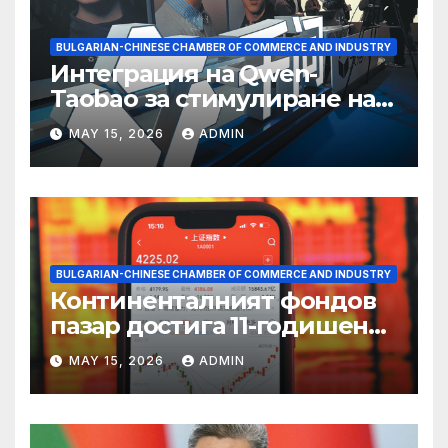
BULGARIAN-CHINESE CHAMBER OF COMMERCE AND INDUSTRY
Интеграция на Qwen-
Taobao за стимулиране на
пазаруването 618
MAY 15, 2026
ADMIN
BULGARIAN-CHINESE CHAMBER OF COMMERCE AND INDUSTRY
Континенталният фондов
пазар достига 11-годишен
връх
MAY 15, 2026
ADMIN