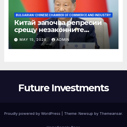
BULGARIAN-CHINESE CHAMBER OF COMMERCE AND INDUSTRY
Китай започва репресии
срещу незаконните
практики в сектора на TCM
MAY 15, 2026
ADMIN
Future Investments
Proudly powered by WordPress
|
Theme:
Newsup
by
Themeansar
.