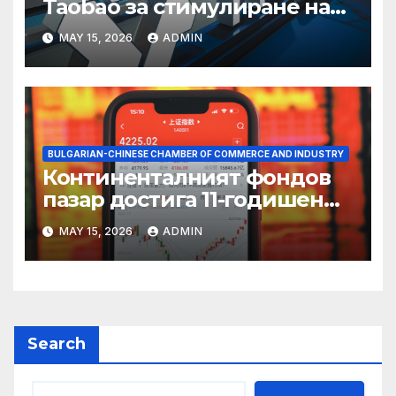
Taobao за стимулиране на
пазаруването 618
MAY 15, 2026
ADMIN
BULGARIAN-CHINESE CHAMBER OF COMMERCE AND INDUSTRY
Континенталният фондов
пазар достига 11-годишен
връх
MAY 15, 2026
ADMIN
Search