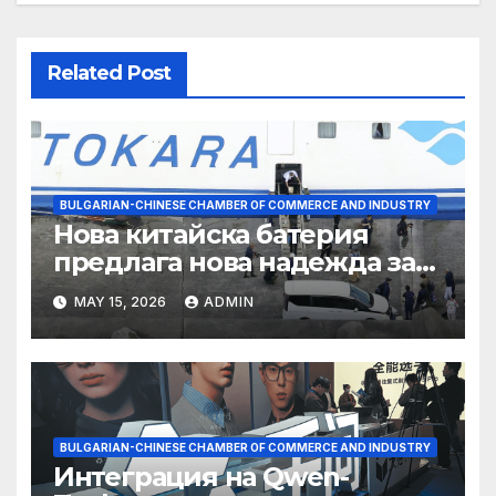
Related Post
BULGARIAN-CHINESE CHAMBER OF COMMERCE AND INDUSTRY
Нова китайска батерия
предлага нова надежда за
съхранение на водород
MAY 15, 2026
ADMIN
BULGARIAN-CHINESE CHAMBER OF COMMERCE AND INDUSTRY
Интеграция на Qwen-