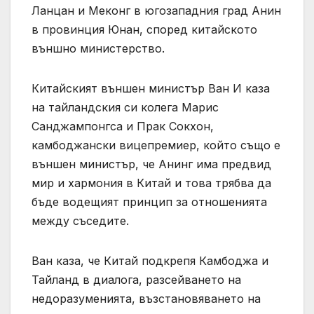
Ланцан и Меконг в югозападния град Анин
в провинция Юнан, според китайското
външно министерство.
Китайският външен министър Ван И каза
на тайландския си колега Марис
Санджампонгса и Прак Сокхон,
камбоджански вицепремиер, който също е
външен министър, че Анинг има предвид
мир и хармония в Китай и това трябва да
бъде водещият принцип за отношенията
между съседите.
Ван каза, че Китай подкрепя Камбоджа и
Тайланд в диалога, разсейването на
недоразуменията, възстановяването на