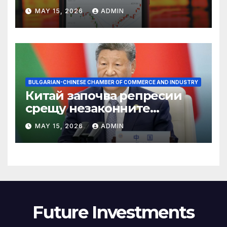
връх
MAY 15, 2026
ADMIN
BULGARIAN-CHINESE CHAMBER OF COMMERCE AND INDUSTRY
Китай започва репресии
срещу незаконните
практики в сектора на TCM
MAY 15, 2026
ADMIN
Future Investments