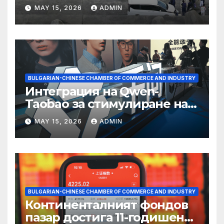
съхранение на водород
MAY 15, 2026
ADMIN
BULGARIAN-CHINESE CHAMBER OF COMMERCE AND INDUSTRY
Интеграция на Qwen-
Taobao за стимулиране на
пазаруването 618
MAY 15, 2026
ADMIN
BULGARIAN-CHINESE CHAMBER OF COMMERCE AND INDUSTRY
Континенталният фондов
пазар достига 11-годишен