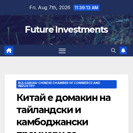
Skip
Fri. Aug 7th, 2026
11:39:14 AM
to
content
Future Investments
BULGARIAN-CHINESE CHAMBER OF COMMERCE AND
INDUSTRY
Китай е домакин на
тайландски и
камбоджански