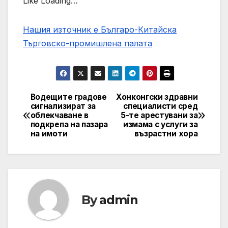
Like Loading…
Нашия източник е Българо-Китайска
Търговско-промишлена палaта
Водещите градове
Хонконгски здравни
Post
сигнализират за
специалисти сред
облекчаване в
5-те арестувани за
navigation
подкрепа на пазара
измама с услуги за
на имоти
възрастни хора
By
admin