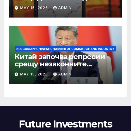
връх
MAY 15, 2026
ADMIN
BULGARIAN-CHINESE CHAMBER OF COMMERCE AND INDUSTRY
Китай започва репресии
срещу незаконните
практики в сектора на TCM
MAY 15, 2026
ADMIN
Future Investments