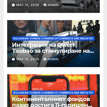
съхранение на водород
MAY 15, 2026
ADMIN
BULGARIAN-CHINESE CHAMBER OF COMMERCE AND INDUSTRY
Интеграция на Qwen-
Taobao за стимулиране на
пазаруването 618
MAY 15, 2026
ADMIN
BULGARIAN-CHINESE CHAMBER OF COMMERCE AND INDUSTRY
Континенталният фондов
пазар достига 11-годишен