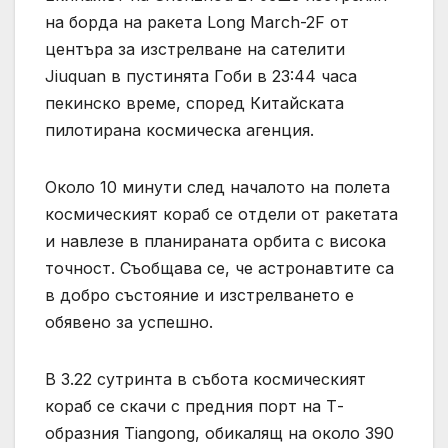
на борда на ракета Long March-2F от
центъра за изстрелване на сателити
Jiuquan в пустинята Гоби в 23:44 часа
пекинско време, според Китайската
пилотирана космическа агенция.
Около 10 минути след началото на полета
космическият кораб се отдели от ракетата
и навлезе в планираната орбита с висока
точност. Съобщава се, че астронавтите са
в добро състояние и изстрелването е
обявено за успешно.
В 3.22 сутринта в събота космическият
кораб се скачи с предния порт на Т-
образния Tiangong, обикалящ на около 390