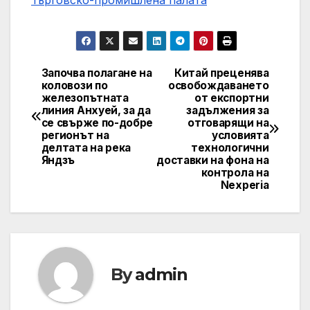
Търговско-промишлена палaта
Започва полагане на
Китай преценява
Post
коловози по
освобождаването
железопътната
от експортни
navigation
линия Анхуей, за да
задължения за
се свърже по-добре
отговарящи на
регионът на
условията
делтата на река
технологични
Яндзъ
доставки на фона на
контрола на
Nexperia
By
admin