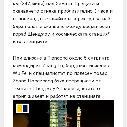
км (242 мили) над Земята. Срещата и
скачването отнеха приблизително 3 часа и
половина, „поставяйки нов рекорд за най-
бърз полет и скачване между космически
кораб Шенджоу и космическата станция“,
каза агенцията.
При влизане в Tiangong около 5 сутринта,
командирът Zhang Lu, бордният инженер
Wu Fei и специалистът по полезен товар
Zhang Hongzhang бяха посрещнати от
техните Шънджоу-20 колеги, които от
април живеят и работят на станцията.