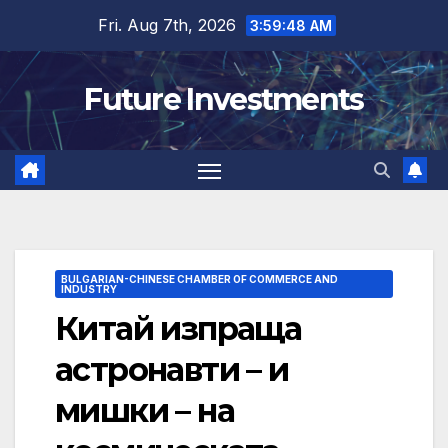
Skip
Fri. Aug 7th, 2026
3:59:49 AM
to
content
Future Investments
BULGARIAN-CHINESE CHAMBER OF COMMERCE AND
INDUSTRY
Китай изпраща
астронавти – и
мишки – на