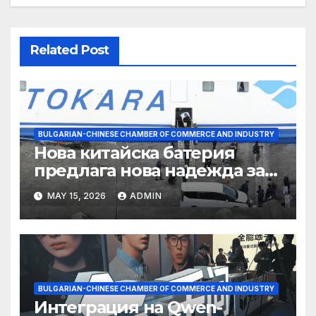
Related Post
BULGARIAN-CHINESE CHAMBER OF COMMERCE AND INDUSTRY
Нова китайска батерия
предлага нова надежда за
съхранение на водород
MAY 15, 2026
ADMIN
BULGARIAN-CHINESE CHAMBER OF COMMERCE AND INDUSTRY
Интеграция на Qwen-