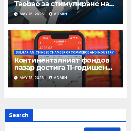
Taobao за стимулиране на
пазаруването 618
MAY 15, 2026
ADMIN
BULGARIAN-CHINESE CHAMBER OF COMMERCE AND INDUSTRY
Континенталният фондов
пазар достига 11-годишен
връх
MAY 15, 2026
ADMIN
Search