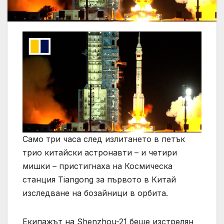
Само три часа след излитането в петък
трио китайски астронавти – и четири
мишки – пристигнаха на Космическа
станция Tiangong за първото в Китай
изследване на бозайници в орбита.
Екипажът на Shenzhou-21 беше изстрелян