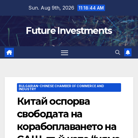
Skip
Sun. Aug 9th, 2026
11:18:45 AM
to
content
Future Investments
BULGARIAN-CHINESE CHAMBER OF COMMERCE AND
INDUSTRY
Китай оспорва
свободата на
корабоплаването на