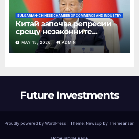
BULGARIAN-CHINESE CHAMBER OF COMMERCE AND INDUSTRY
Китай започва репресии
срещу незаконните
практики в сектора на TCM
MAY 15, 2026
ADMIN
Future Investments
Proudly powered by WordPress
|
Theme:
Newsup
by
Themeansar
.
Home
Sample Page