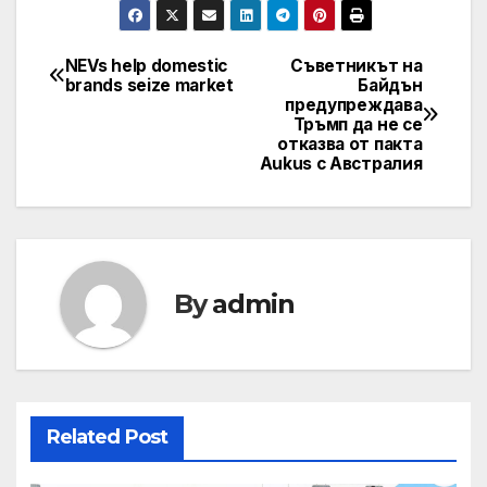
NEVs help domestic
Съветникът на
Post
brands seize market
Байдън
предупреждава
navigation
Тръмп да не се
отказва от пакта
Aukus с Австралия
By
admin
Related Post