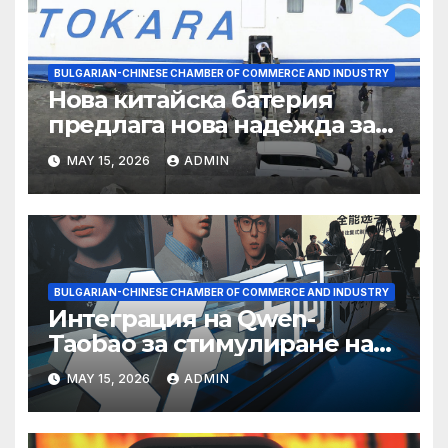
BULGARIAN-CHINESE CHAMBER OF COMMERCE AND INDUSTRY
Нова китайска батерия
предлага нова надежда за
съхранение на водород
MAY 15, 2026
ADMIN
BULGARIAN-CHINESE CHAMBER OF COMMERCE AND INDUSTRY
Интеграция на Qwen-
Taobao за стимулиране на
пазаруването 618
MAY 15, 2026
ADMIN