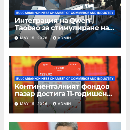
BULGARIAN-CHINESE CHAMBER OF COMMERCE AND INDUSTRY
Интеграция на Qwen-
Taobao за стимулиране на
пазаруването 618
MAY 15, 2026
ADMIN
BULGARIAN-CHINESE CHAMBER OF COMMERCE AND INDUSTRY
Континенталният фондов
пазар достига 11-годишен
връх
MAY 15, 2026
ADMIN