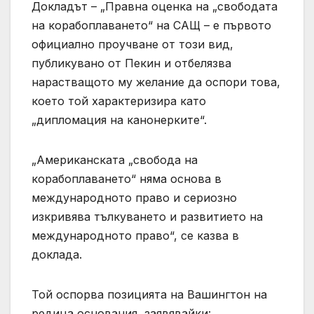
Докладът – „Правна оценка на „свободата
на корабоплаването“ на САЩ – е първото
официално проучване от този вид,
публикувано от Пекин и отбелязва
нарастващото му желание да оспори това,
което той характеризира като
„дипломация на канонерките“.
„Американската „свобода на
корабоплаването“ няма основа в
международното право и сериозно
изкривява тълкуването и развитието на
международното право“, се казва в
доклада.
Той оспорва позицията на Вашингтон на
редица основания, заявявайки: