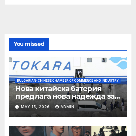
You missed
BULGARIAN-CHINESE CHAMBER OF COMMERCE AND INDUSTRY
Нова китайска батерия
предлага нова надежда за
съхранение на водород
MAY 15, 2026
ADMIN