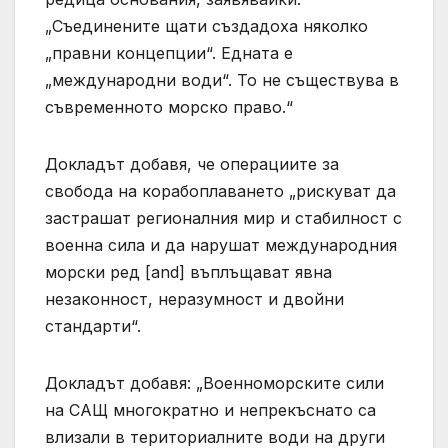
„Съединените щати създадоха няколко
„правни концепции“. Едната е
„международни води“. То не съществува в
съвременното морско право.“
Докладът добавя, че операциите за
свобода на корабоплаването „рискуват да
застрашат регионалния мир и стабилност с
военна сила и да нарушат международния
морски ред [and] въплъщават явна
незаконност, неразумност и двойни
стандарти“.
Докладът добавя: „Военноморските сили
на САЩ многократно и непрекъснато са
влизали в териториалните води на други