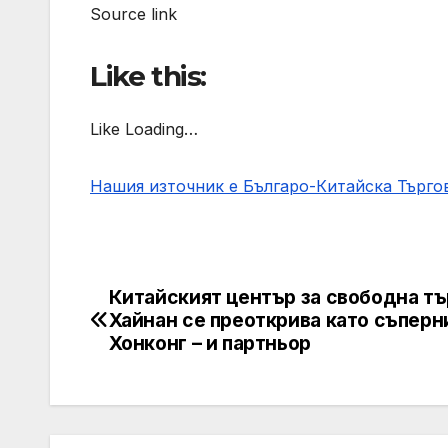
Source link
Like this:
Like Loading…
Нашия източник е Българо-Китайска Търг
Китайският център за свободна тъ
Post
Хайнан се преоткрива като съперн
navigation
Хонконг – и партньор