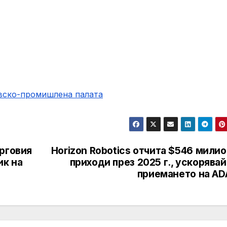
овско-промишлена палaта
рговия
Horizon Robotics отчита $546 мили
ик на
приходи през 2025 г., ускорява
приемането на AD