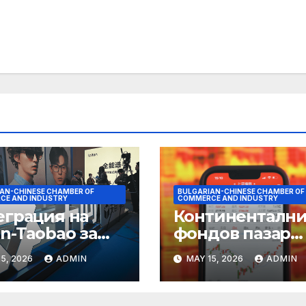
AN-CHINESE CHAMBER OF
BULGARIAN-CHINESE CHAMBER OF
CE AND INDUSTRY
COMMERCE AND INDUSTRY
еграция на
Континентални
n-Taobao за
фондов пазар
мулиране на
достига 11-
5, 2026
ADMIN
MAY 15, 2026
ADMIN
руването 618
годишен връх