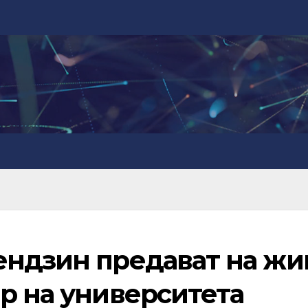
ендзин предават на жи
р на университета