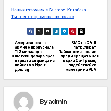
Нашия източник е Българо-Китайска
Търговско-промишлена палaта
Американската
ВМС на САЩ
Post
армия е пропуснала
патрулират
11,3 милиарда
Тайванския пролив
navigation
щатски долара през
преди срещата на
първата седмица на
върха Си-Тръмп,
войната в Иран:
задействайки
доклад
маневри на PLA
By
admin