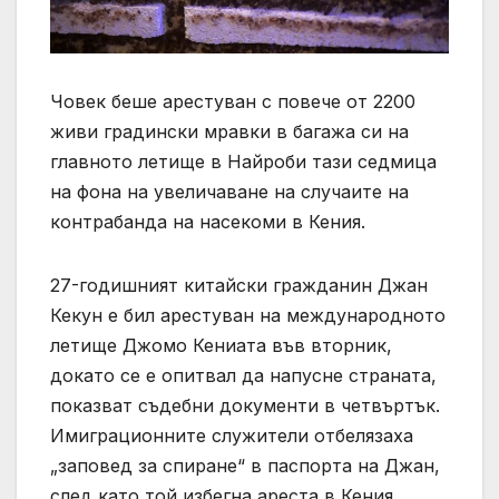
Човек беше арестуван с повече от 2200
живи градински мравки в багажа си на
главното летище в Найроби тази седмица
на фона на увеличаване на случаите на
контрабанда на насекоми в Кения.
27-годишният китайски гражданин Джан
Кекун е бил арестуван на международното
летище Джомо Кениата във вторник,
докато се е опитвал да напусне страната,
показват съдебни документи в четвъртък.
Имиграционните служители отбелязаха
„заповед за спиране“ в паспорта на Джан,
след като той избегна ареста в Кения