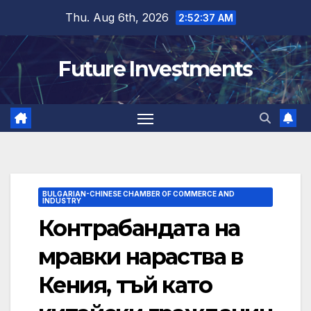
Skip
Thu. Aug 6th, 2026
2:52:38 AM
to
content
Future Investments
BULGARIAN-CHINESE CHAMBER OF COMMERCE AND
INDUSTRY
Контрабандата на
мравки нараства в
Кения, тъй като