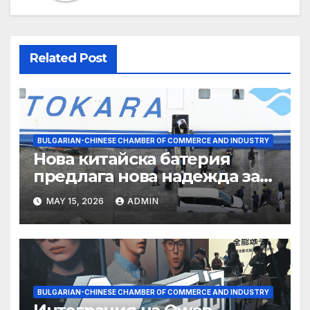
Related Post
BULGARIAN-CHINESE CHAMBER OF COMMERCE AND INDUSTRY
Нова китайска батерия
предлага нова надежда за
съхранение на водород
MAY 15, 2026
ADMIN
BULGARIAN-CHINESE CHAMBER OF COMMERCE AND INDUSTRY