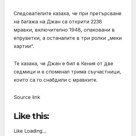
Следователите казаха, че при претърсване
на багажа на Джан са открити 2238
мравки, включително 1948, опаковани в
епруветки, а останалите в три ролки „меки
хартии“.
Те казаха, че Джан е бил в Кения от две
седмици и е споменал трима съучастници,
които са го снабдили с мравките.
Source link
Like this:
Like Loading…