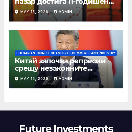
пазар достига 11-годишен
връх
MAY 15, 2026
ADMIN
BULGARIAN-CHINESE CHAMBER OF COMMERCE AND INDUSTRY
Китай започва репресии
срещу незаконните
практики в сектора на TCM
MAY 15, 2026
ADMIN
Future Investments