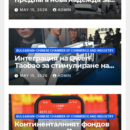
съхранение на водород
MAY 15, 2026
ADMIN
BULGARIAN-CHINESE CHAMBER OF COMMERCE AND INDUSTRY
Интеграция на Qwen-
Taobao за стимулиране на
пазаруването 618
MAY 15, 2026
ADMIN
BULGARIAN-CHINESE CHAMBER OF COMMERCE AND INDUSTRY
Континенталният фондов