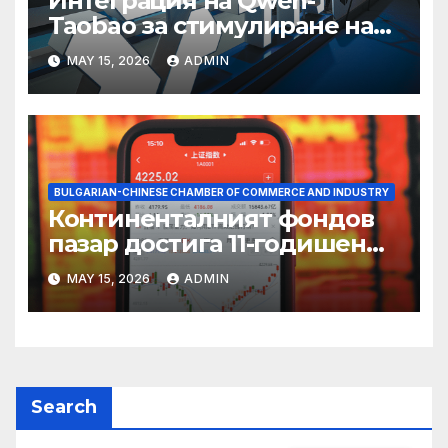
Интеграция на Qwen-
Taobao за стимулиране на
пазаруването 618
MAY 15, 2026
ADMIN
BULGARIAN-CHINESE CHAMBER OF COMMERCE AND INDUSTRY
Континенталният фондов
пазар достига 11-годишен
връх
MAY 15, 2026
ADMIN
Search