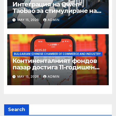
Интеграция на Qwen-
Taobao за стимулиране на
пазаруването 618
MAY 15, 2026
ADMIN
BULGARIAN-CHINESE CHAMBER OF COMMERCE AND INDUSTRY
Континенталният фондов
пазар достига 11-годишен
връх
MAY 15, 2026
ADMIN
Search