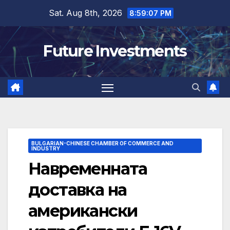
Skip
Sat. Aug 8th, 2026
8:59:08 PM
to
content
Future Investments
BULGARIAN-CHINESE CHAMBER OF COMMERCE AND
INDUSTRY
Навременната
доставка на
американски