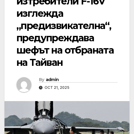
изтребители F-16V
изглежда
„предизвикателна“,
предупреждава
шефът на отбраната
на Тайван
By
admin
OCT 21, 2025