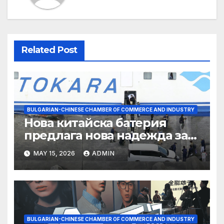
Related Post
BULGARIAN-CHINESE CHAMBER OF COMMERCE AND INDUSTRY
Нова китайска батерия
предлага нова надежда за
съхранение на водород
MAY 15, 2026
ADMIN
BULGARIAN-CHINESE CHAMBER OF COMMERCE AND INDUSTRY