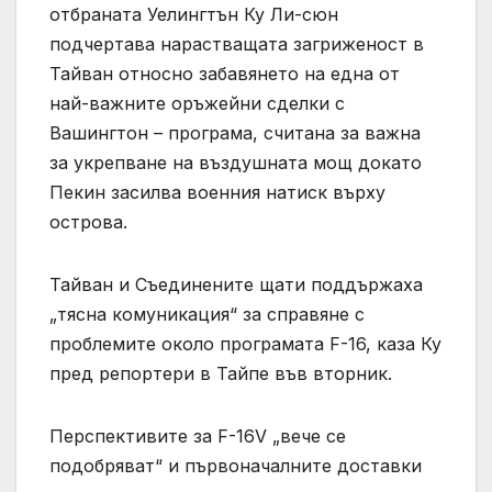
отбраната Уелингтън Ку Ли-сюн
подчертава нарастващата загриженост в
Тайван относно забавянето на една от
най-важните оръжейни сделки с
Вашингтон – програма, считана за важна
за укрепване на въздушната мощ докато
Пекин засилва военния натиск върху
острова.
Тайван и Съединените щати поддържаха
„тясна комуникация“ за справяне с
проблемите около програмата F-16, каза Ку
пред репортери в Тайпе във вторник.
Перспективите за F-16V „вече се
подобряват“ и първоначалните доставки