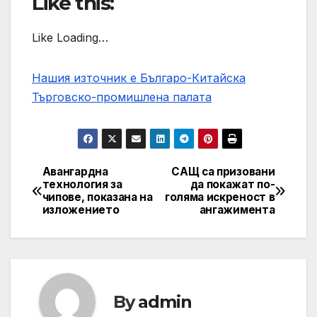
Like this:
Like Loading…
Нашия източник е Българо-Китайска
Търговско-промишлена палaта
Авангардна
САЩ са призовани
Post
технология за
да покажат по-
чипове, показана на
голяма искреност в
navigation
изложението
ангажимента
By
admin