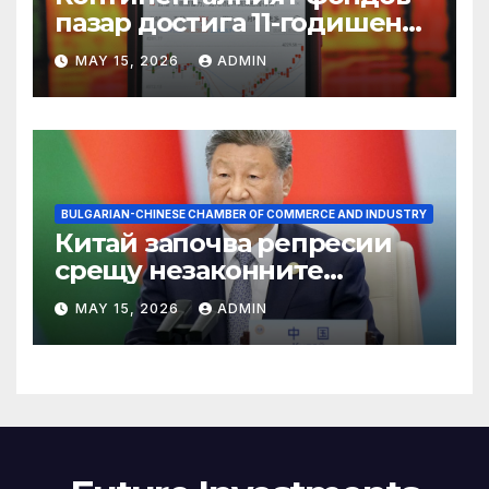
пазар достига 11-годишен
връх
MAY 15, 2026
ADMIN
BULGARIAN-CHINESE CHAMBER OF COMMERCE AND INDUSTRY
Китай започва репресии
срещу незаконните
практики в сектора на TCM
MAY 15, 2026
ADMIN