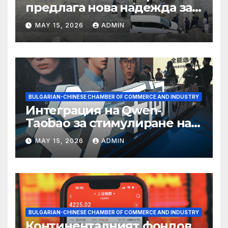
предлага нова надежда за
съхранение на водород
MAY 15, 2026
ADMIN
BULGARIAN-CHINESE CHAMBER OF COMMERCE AND INDUSTRY
Интеграция на Qwen-
Taobao за стимулиране на
пазаруването 618
MAY 15, 2026
ADMIN
BULGARIAN-CHINESE CHAMBER OF COMMERCE AND INDUSTRY
Континенталният фондов