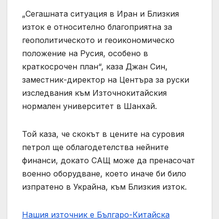
„Сегашната ситуация в Иран и Близкия
изток е относително благоприятна за
геополитическото и геоикономическо
положение на Русия, особено в
краткосрочен план“, каза Джан Син,
заместник-директор на Центъра за руски
изследвания към Източнокитайския
нормален университет в Шанхай.
Той каза, че скокът в цените на суровия
петрол ще облагодетелства нейните
финанси, докато САЩ може да пренасочат
военно оборудване, което иначе би било
изпратено в Украйна, към Близкия изток.
Нашия източник е Българо-Китайска