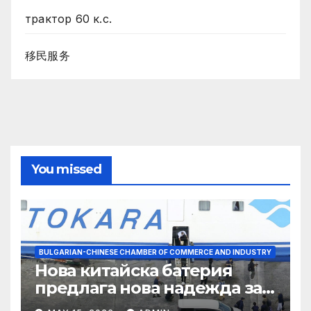
трактор 60 к.с.
移民服务
You missed
BULGARIAN-CHINESE CHAMBER OF COMMERCE AND INDUSTRY
Нова китайска батерия
предлага нова надежда за
съхранение на водород