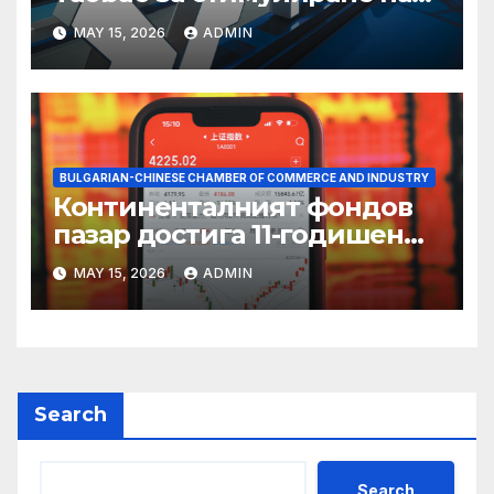
пазаруването 618
MAY 15, 2026
ADMIN
BULGARIAN-CHINESE CHAMBER OF COMMERCE AND INDUSTRY
Континенталният фондов
пазар достига 11-годишен
връх
MAY 15, 2026
ADMIN
Search
Search