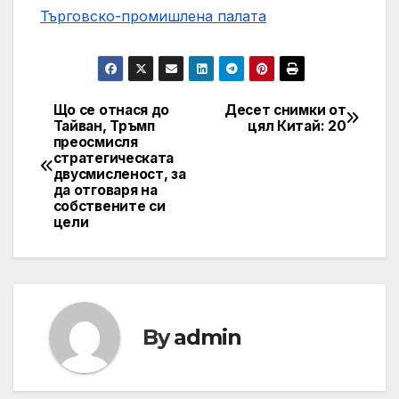
Търговско-промишлена палaта
Що се отнася до
Десет снимки от
Post
Тайван, Тръмп
цял ​​Китай: 20
преосмисля
navigation
стратегическата
двусмисленост, за
да отговаря на
собствените си
цели
By
admin