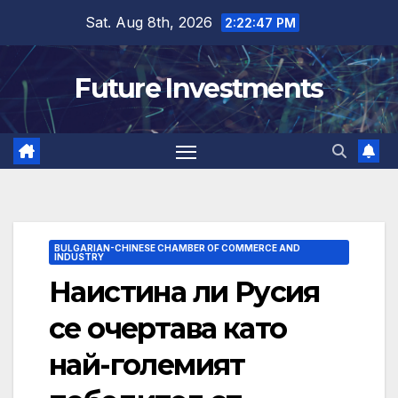
Skip
Sat. Aug 8th, 2026
2:22:48 PM
to
content
Future Investments
BULGARIAN-CHINESE CHAMBER OF COMMERCE AND
INDUSTRY
Наистина ли Русия
се очертава като
най-големият