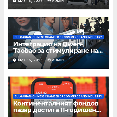
MAY 15, 2026
ADMIN
BULGARIAN-CHINESE CHAMBER OF COMMERCE AND INDUSTRY
Интеграция на Qwen-
Taobao за стимулиране на
пазаруването 618
MAY 15, 2026
ADMIN
BULGARIAN-CHINESE CHAMBER OF COMMERCE AND INDUSTRY
Континенталният фондов
пазар достига 11-годишен
връх