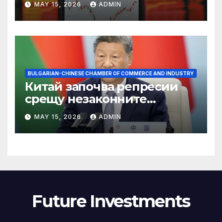
MAY 15, 2026
ADMIN
BULGARIAN-CHINESE CHAMBER OF COMMERCE AND INDUSTRY
Китай започва репресии
срещу незаконните
практики в сектора на TCM
MAY 15, 2026
ADMIN
Future Investments