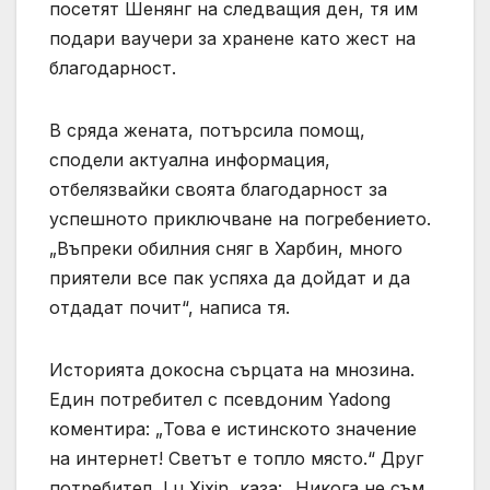
посетят Шенянг на следващия ден, тя им
подари ваучери за хранене като жест на
благодарност.
В сряда жената, потърсила помощ,
сподели актуална информация,
отбелязвайки своята благодарност за
успешното приключване на погребението.
„Въпреки обилния сняг в Харбин, много
приятели все пак успяха да дойдат и да
отдадат почит“, написа тя.
Историята докосна сърцата на мнозина.
Един потребител с псевдоним Yadong
коментира: „Това е истинското значение
на интернет! Светът е топло място.“ Друг
потребител, Lu Xixin, каза: „Никога не съм