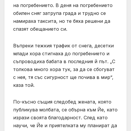
на погребението. В деня на погребението
обилен сняг затрупа града и трудно се
намираха таксита, но те бяха решени да
спазят обещанието си.
Въпреки тежкия трафик от снега, десетки
млади хора стигнаха до погребението и
съпроводиха бабата в последния й път. „С
толкова много хора тук, за да се сбогуват
с нея, тя със сигурност ще почива в мир“,
каза той.
По-късно същия следобед жената, която
публикува молбата, се обърна към Йе, като
изрази своята благодарност. След като
научи, че Йе и приятелката му планират да