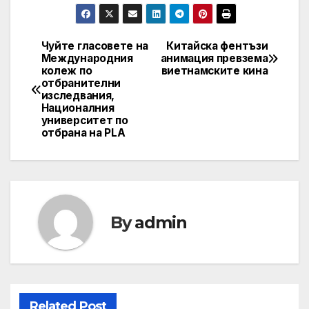
Чуйте гласовете на
Китайска фентъзи
Post
Международния
анимация превзема
колеж по
виетнамските кина
navigation
отбранителни
изследвания,
Националния
университет по
отбрана на PLA
By
admin
Related Post