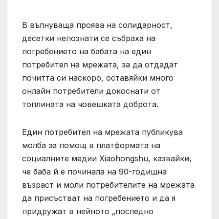
В вълнуваща проява на солидарност,
десетки непознати се събраха на
погребението на бабата на един
потребител на мрежата, за да отдадат
почитта си наскоро, оставяйки много
онлайн потребители докоснати от
топлината на човешката доброта.
Един потребител на мрежата публикува
молба за помощ в платформата на
социалните медии Xiaohongshu, казвайки,
че баба й е починала на 90-годишна
възраст и моли потребителите на мрежата
да присъстват на погребението и да я
придружат в нейното „последно