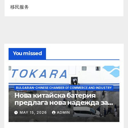
移民服务
You missed
BULGARIAN-CHINESE CHAMBER OF COMMERCE AND INDUSTRY
Нова китайска батерия
предлага нова надежда за
съхранение на водород
MAY 15, 2026
ADMIN