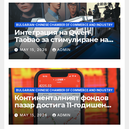
BULGARIAN-CHINESE CHAMBER OF COMMERCE AND INDUSTRY
Интеграция на Qwen-
Taobao за стимулиране на
пазаруването 618
MAY 15, 2026
ADMIN
BULGARIAN-CHINESE CHAMBER OF COMMERCE AND INDUSTRY
Континенталният фондов
пазар достига 11-годишен
връх
MAY 15, 2026
ADMIN