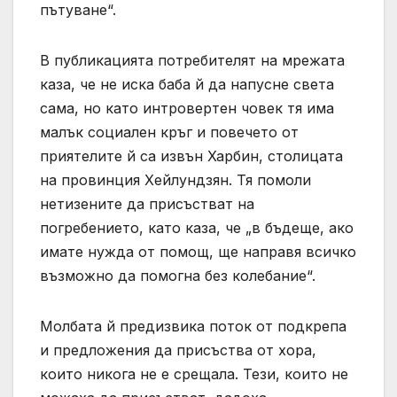
пътуване“.
В публикацията потребителят на мрежата
каза, че не иска баба й да напусне света
сама, но като интровертен човек тя има
малък социален кръг и повечето от
приятелите й са извън Харбин, столицата
на провинция Хейлундзян. Тя помоли
нетизените да присъстват на
погребението, като каза, че „в бъдеще, ако
имате нужда от помощ, ще направя всичко
възможно да помогна без колебание“.
Молбата й предизвика поток от подкрепа
и предложения да присъства от хора,
които никога не е срещала. Тези, които не