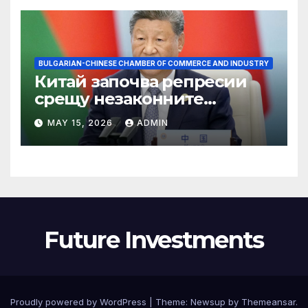
BULGARIAN-CHINESE CHAMBER OF COMMERCE AND INDUSTRY
Китай започва репресии
срещу незаконните
практики в сектора на TCM
MAY 15, 2026
ADMIN
Future Investments
Proudly powered by WordPress
|
Theme:
Newsup
by
Themeansar
.