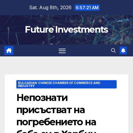
Skip
Sat. Aug 8th, 2026
6:57:21 AM
to
content
Future Investments
BULGARIAN-CHINESE CHAMBER OF COMMERCE AND
INDUSTRY
Непознати
присъстват на
погребението на