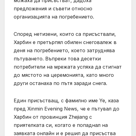
можаха да присъстват, дадоха
предложения и съвети относно
организацията на погребението.
Според нетизени, които са присъствали,
Харбин е претърпял обилен снеговалеж в
деня на погребението, което затруднява
пътуването. Въпреки това десетки
потребители на мрежата успяха да стигнат
до мястото на церемонията, като много
други останаха по пътя заради снега.
Един присъстващ, с фамилно име Ye, каза
пред Xinmin Evening News, че е пътувал до
Харбин от провинция Zhejiang с
приятелката си, когато е попаднал на
заявката онлайн и е решил да присъства