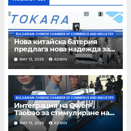
BULGARIAN-CHINESE CHAMBER OF COMMERCE AND INDUSTRY
Нова китайска батерия
предлага нова надежда за
съхранение на водород
MAY 15, 2026
ADMIN
BULGARIAN-CHINESE CHAMBER OF COMMERCE AND INDUSTRY
Интеграция на Qwen-
Taobao за стимулиране на
пазаруването 618
MAY 15, 2026
ADMIN