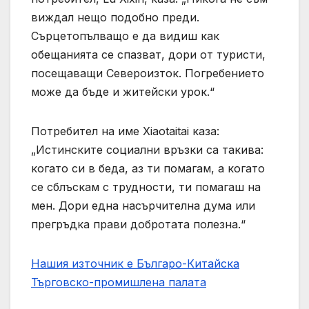
виждал нещо подобно преди.
Сърцетопълващо е да видиш как
обещанията се спазват, дори от туристи,
посещаващи Североизток. Погребението
може да бъде и житейски урок.“
Потребител на име Xiaotaitai каза:
„Истинските социални връзки са такива:
когато си в беда, аз ти помагам, а когато
се сблъскам с трудности, ти помагаш на
мен. Дори една насърчителна дума или
прегръдка прави добротата полезна.“
Нашия източник е Българо-Китайска
Търговско-промишлена палaта