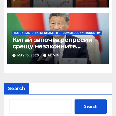
BULGARIAN-CHINESE CHAMBER OF COMMERCE AND INDUSTRY
Китай започва репресии
срещу незаконните
практики в сектора на TCM
MAY 15, 2026
ADMIN
Search
Search