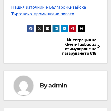
Нашия източник е Българо-Китайска
Търговско-промишлена палaта
Интеграция на
Post
Qwen-Taobao за
стимулиране на
navigation
пазаруването 618
By
admin