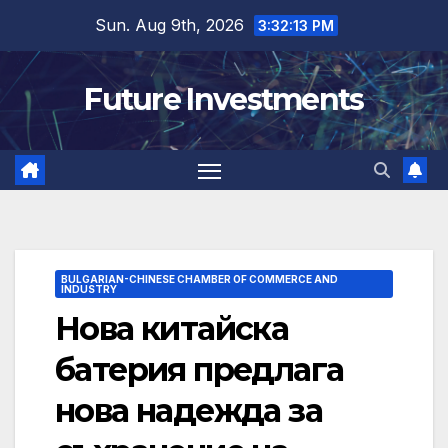
Skip
Sun. Aug 9th, 2026
3:32:14 PM
to
content
Future Investments
BULGARIAN-CHINESE CHAMBER OF COMMERCE AND
INDUSTRY
Нова китайска
батерия предлага
нова надежда за