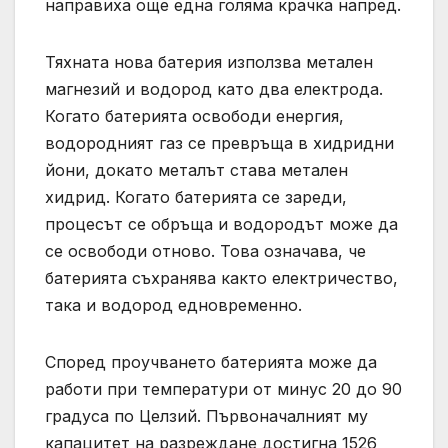
направиха още една голяма крачка напред.
Тяхната нова батерия използва метален
магнезий и водород като два електрода.
Когато батерията освободи енергия,
водородният газ се превръща в хидридни
йони, докато металът става метален
хидрид. Когато батерията се зареди,
процесът се обръща и водородът може да
се освободи отново. Това означава, че
батерията съхранява както електричество,
така и водород едновременно.
Според проучването батерията може да
работи при температури от минус 20 до 90
градуса по Целзий. Първоначалният му
капацитет на разреждане достигна 1526