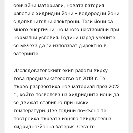
обичайни материали, новата батерия
работи с хидридни йони – водородни йони
с допълнителни електрони. Тези йони са
много енергични, но много нестабилни при
нормални условия. Години наред учените
се мъчеха да ги използват директно в
батериите.
Изследователският екип работи върху
това предизвикателство от 2018 г. Те
първо разработиха нов материал през 2023
г., който позволява на хидридните йони да
се движат стабилно при ниски
температури. Две години по-късно те
построиха първата изцяло твърдотелна
хидридно-йонна батерия. Сега те