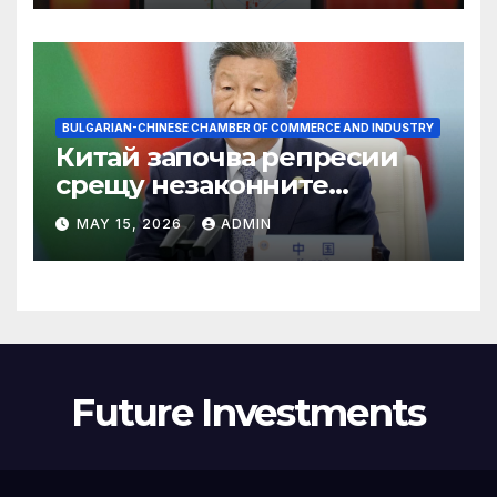
BULGARIAN-CHINESE CHAMBER OF COMMERCE AND INDUSTRY
Китай започва репресии
срещу незаконните
практики в сектора на TCM
MAY 15, 2026
ADMIN
Future Investments