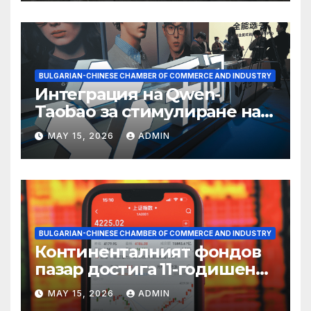
BULGARIAN-CHINESE CHAMBER OF COMMERCE AND INDUSTRY
Интеграция на Qwen-
Taobao за стимулиране на
пазаруването 618
MAY 15, 2026
ADMIN
BULGARIAN-CHINESE CHAMBER OF COMMERCE AND INDUSTRY
Континенталният фондов
пазар достига 11-годишен
връх
MAY 15, 2026
ADMIN