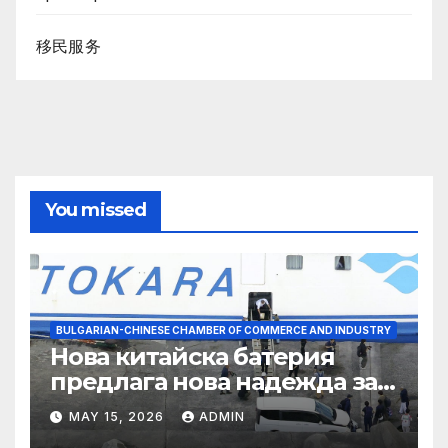
移民服务
You missed
BULGARIAN-CHINESE CHAMBER OF COMMERCE AND INDUSTRY
Нова китайска батерия
предлага нова надежда за
съхранение на водород
MAY 15, 2026
ADMIN