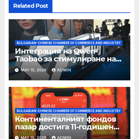
Related Post
BULGARIAN-CHINESE CHAMBER OF COMMERCE AND INDUSTRY
Интеграция на Qwen-
Taobao за стимулиране на
пазаруването 618
MAY 15, 2026
ADMIN
BULGARIAN-CHINESE CHAMBER OF COMMERCE AND INDUSTRY
Континенталният фондов
пазар достига 11-годишен
връх
MAY 15, 2026
ADMIN