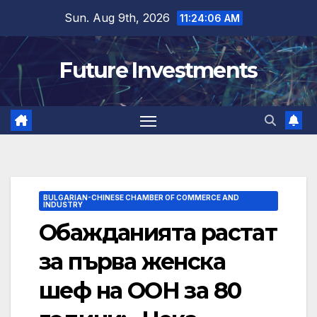
Skip
Sun. Aug 9th, 2026
11:24:07 AM
to
content
Future Investments
BULGARIAN-CHINESE CHAMBER OF COMMERCE AND
INDUSTRY
Обажданията растат
за първа женска
шеф на ООН за 80