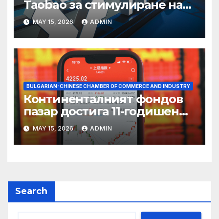
Taobao за стимулиране на
пазаруването 618
MAY 15, 2026
ADMIN
BULGARIAN-CHINESE CHAMBER OF COMMERCE AND INDUSTRY
Континенталният фондов
пазар достига 11-годишен
връх
MAY 15, 2026
ADMIN
Search