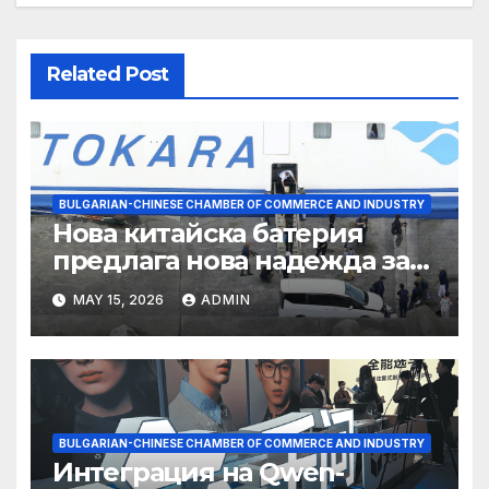
Related Post
BULGARIAN-CHINESE CHAMBER OF COMMERCE AND INDUSTRY
Нова китайска батерия
предлага нова надежда за
съхранение на водород
MAY 15, 2026
ADMIN
BULGARIAN-CHINESE CHAMBER OF COMMERCE AND INDUSTRY
Интеграция на Qwen-