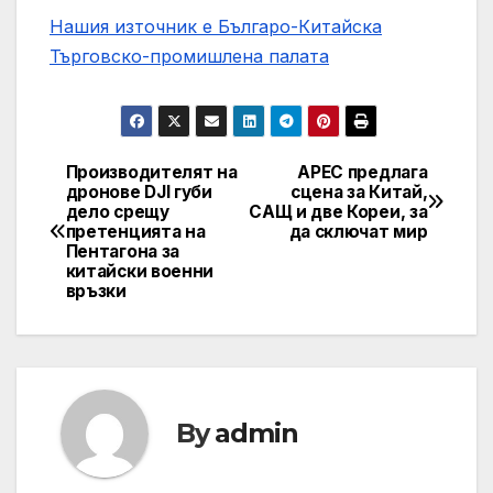
Нашия източник е Българо-Китайска
Търговско-промишлена палaта
Производителят на
APEC предлага
Post
дронове DJI губи
сцена за Китай,
дело срещу
САЩ и две Кореи, за
navigation
претенцията на
да сключат мир
Пентагона за
китайски военни
връзки
By
admin