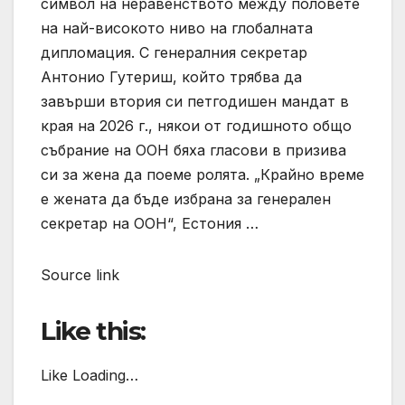
символ на неравенството между половете
на най-високото ниво на глобалната
дипломация. С генералния секретар
Антонио Гутериш, който трябва да
завърши втория си петгодишен мандат в
края на 2026 г., някои от годишното общо
събрание на ООН бяха гласови в призива
си за жена да поеме ролята. „Крайно време
е жената да бъде избрана за генерален
секретар на ООН“, Естония …
Source link
Like this:
Like Loading…