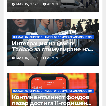
съхранение на водород
MAY 15, 2026
ADMIN
BULGARIAN-CHINESE CHAMBER OF COMMERCE AND INDUSTRY
Интеграция на Qwen-
Taobao за стимулиране на
пазаруването 618
MAY 15, 2026
ADMIN
BULGARIAN-CHINESE CHAMBER OF COMMERCE AND INDUSTRY
Континенталният фондов
пазар достига 11-годишен