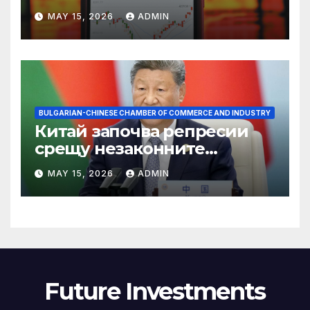
връх
MAY 15, 2026
ADMIN
BULGARIAN-CHINESE CHAMBER OF COMMERCE AND INDUSTRY
Китай започва репресии
срещу незаконните
практики в сектора на TCM
MAY 15, 2026
ADMIN
Future Investments