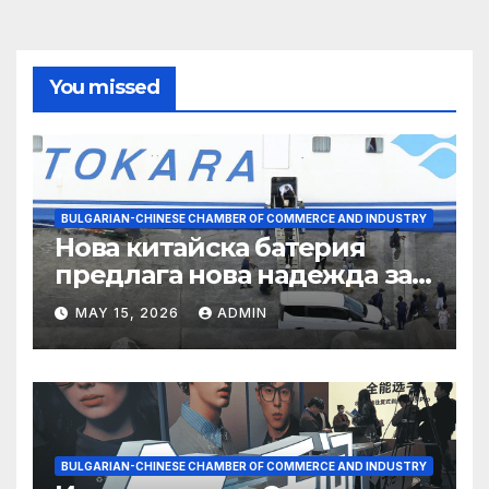
You missed
BULGARIAN-CHINESE CHAMBER OF COMMERCE AND INDUSTRY
Нова китайска батерия
предлага нова надежда за
съхранение на водород
MAY 15, 2026
ADMIN
BULGARIAN-CHINESE CHAMBER OF COMMERCE AND INDUSTRY