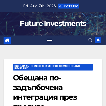
Skip
Fri. Aug 7th, 2026
4:05:34 PM
to
content
Future Investments
BULGARIAN-CHINESE CHAMBER OF COMMERCE AND
INDUSTRY
Обещана по-
задълбочена
интеграция през