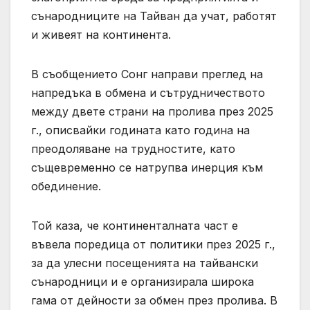
сънародниците на Тайван да учат, работят
и живеят на континента.
В съобщението Сонг направи преглед на
напредъка в обмена и сътрудничеството
между двете страни на пролива през 2025
г., описвайки годината като година на
преодоляване на трудностите, като
същевременно се натрупва инерция към
обединение.
Той каза, че континенталната част е
въвела поредица от политики през 2025 г.,
за да улесни посещенията на тайвански
сънародници и е организирала широка
гама от дейности за обмен през пролива. В