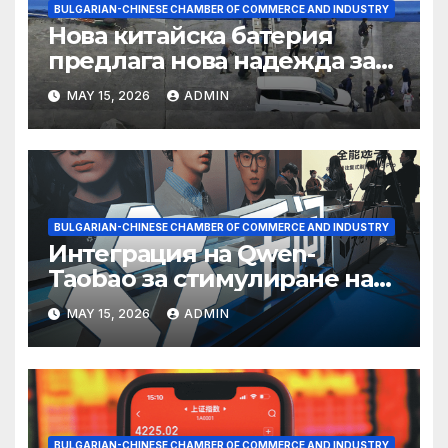
BULGARIAN-CHINESE CHAMBER OF COMMERCE AND INDUSTRY
Нова китайска батерия
предлага нова надежда за
съхранение на водород
MAY 15, 2026
ADMIN
BULGARIAN-CHINESE CHAMBER OF COMMERCE AND INDUSTRY
Интеграция на Qwen-
Taobao за стимулиране на
пазаруването 618
MAY 15, 2026
ADMIN
BULGARIAN-CHINESE CHAMBER OF COMMERCE AND INDUSTRY