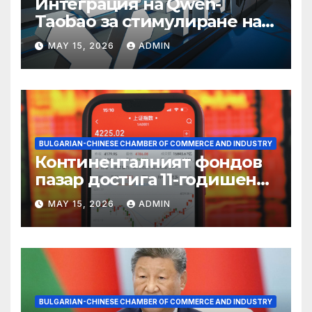
Интеграция на Qwen-
Taobao за стимулиране на
пазаруването 618
MAY 15, 2026
ADMIN
BULGARIAN-CHINESE CHAMBER OF COMMERCE AND INDUSTRY
Континенталният фондов
пазар достига 11-годишен
връх
MAY 15, 2026
ADMIN
BULGARIAN-CHINESE CHAMBER OF COMMERCE AND INDUSTRY