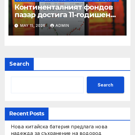
Континенталният фондов
пазар достига 11-годишен
връх
MAY 15, 2026
ADMIN
Search
Search
Recent Posts
Нова китайска батерия предлага нова
надежда за съхранение на водород