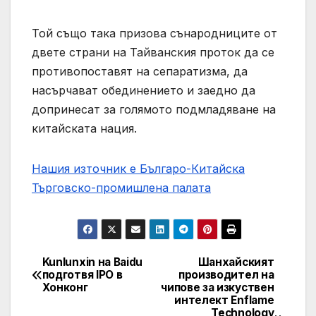
Той също така призова сънародниците от
двете страни на Тайванския проток да се
противопоставят на сепаратизма, да
насърчават обединението и заедно да
допринесат за голямото подмладяване на
китайската нация.
Нашия източник е Българо-Китайска
Търговско-промишлена палaта
Kunlunxin на Baidu
Шанхайският
Post
подготвя IPO в
производител на
Хонконг
чипове за изкуствен
navigation
интелект Enflame
Technology