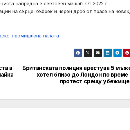
ията напредна в световен мащаб. От 2022 г.
ции на сърце, бъбрек и черен дроб от прасе на човек
овско-промишлена палaта
ста в
Британската полиция арестува 5 мъже
майка
хотел близо до Лондон по време
протест срещу убежище