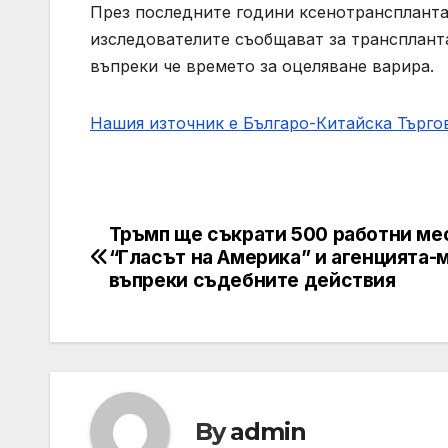
През последните години ксенотрансплантац
изследователите съобщават за транспланта
въпреки че времето за оцеляване варира.
Нашия източник е Българо-Китайска Търг
Тръмп ще съкрати 500 работни ме
Post
“Гласът на Америка” и агенцията-
navigation
въпреки съдебните действия
By
admin