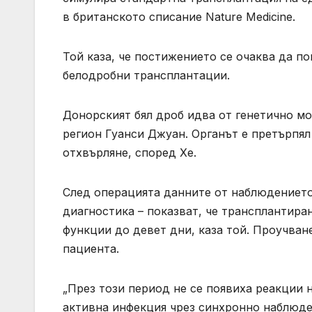
в британското списание Nature Medicine.
Той каза, че постижението се очаква да по
белодробни трансплантации.
Донорският бял дроб идва от генетично 
регион Гуанси Джуан. Органът е претърпял
отхвърляне, според Хе.
След операцията данните от наблюдението
диагностика – показват, че трансплантир
функции до девет дни, каза той. Проучван
пациента.
„През този период не се появиха реакции 
активна инфекция чрез синхронно наблюден