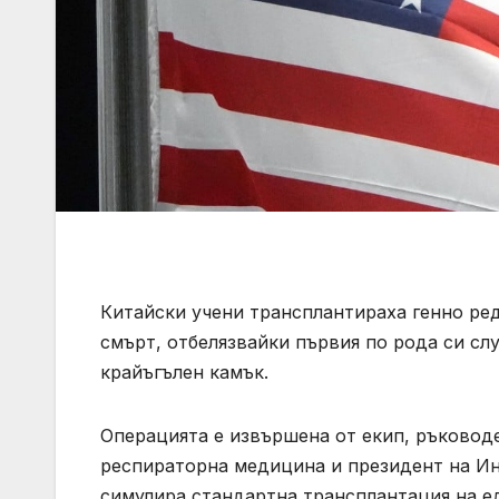
Китайски учени трансплантираха генно ред
смърт, отбелязвайки първия по рода си сл
крайъгълен камък.
Операцията е извършена от екип, ръковод
респираторна медицина и президент на Ин
симулира стандартна трансплантация на ед