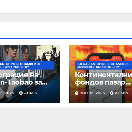
AN-CHINESE CHAMBER OF
BULGARIAN-CHINESE CHAMBER OF
CE AND INDUSTRY
COMMERCE AND INDUSTRY
еграция на
Континентални
n-Taobao за
фондов пазар
мулиране на
достига 11-
5, 2026
ADMIN
MAY 15, 2026
ADMIN
руването 618
годишен връх