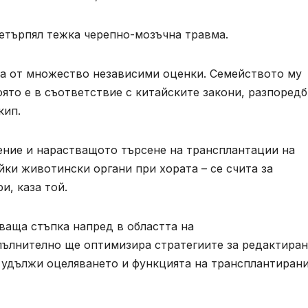
ретърпял тежка черепно-мозъчна травма.
а от множество независими оценки. Семейството му
оято е в съответствие с китайските закони, разпоредб
кип.
ение и нарастващото търсене на трансплантации на
йки животински органи при хората – се счита за
, каза той.
ваща стъпка напред в областта на
пълнително ще оптимизира стратегиите за редактиран
а удължи оцеляването и функцията на трансплантиран