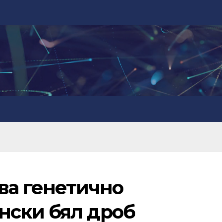
ва генетично
нски бял дроб