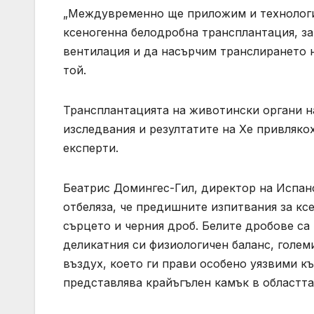
„Междувременно ще приложим и технологии
ксеногенна белодробна трансплантация, з
вентилация и да насърчим транслирането 
той.
Трансплантацията на животински органи н
изследвания и резултатите на Хе привляк
експерти.
Беатрис Домингес-Гил, директор на Испан
отбеляза, че предишните изпитвания за кс
сърцето и черния дроб. Белите дробове с
деликатния си физиологичен баланс, голем
въздух, което ги прави особено уязвими к
представлява крайъгълен камък в областта,