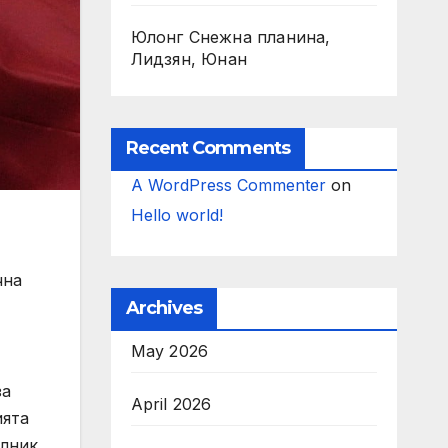
Юлонг Снежна планина,
Лидзян, Юнан
Recent Comments
A WordPress Commenter
on
Hello world!
чна
Archives
May 2026
за
April 2026
ията
елник