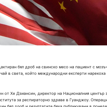
актиран бял дроб на свинско месо на пациент с мозъ
учай в света, който международни експерти нарекоха
ен от Хе Дзиансин, директор на Националния център 
ститута за респираторно здраве в Гуанджоу. Операц
ин бял дроб и резултатите бяха публикувани в понед