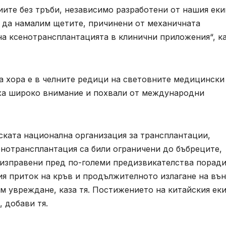
те без тръби, независимо разработени от нашия екип
а да намалим щетите, причинени от механичната
на ксенотрансплантацията в клинични приложения“, к
а хора е в челните редици на световните медицински
оха широко внимание и похвали от международни
ската национална организация за трансплантации,
енотрансплантация са били ограничени до бъбреците,
а изправени пред по-големи предизвикателства порад
ия приток на кръв и продължителното излагане на въ
ъм увреждане, каза тя. Постижението на китайския ек
 добави тя.