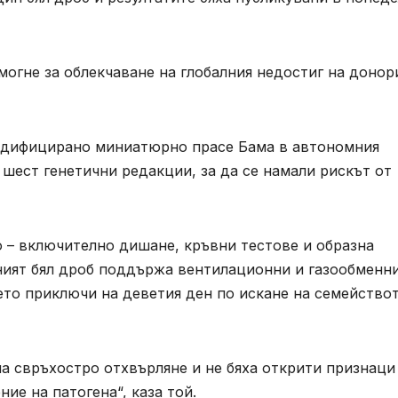
могне за облекчаване на глобалния недостиг на донор
модифицирано миниатюрно прасе Бама в автономния
 шест генетични редакции, за да се намали рискът от
 – включително дишане, кръвни тестове и образна
аният бял дроб поддържа вентилационни и газообменн
ето приключи на деветия ден по искане на семейство
на свръхостро отхвърляне и не бяха открити признаци
ие на патогена“, каза той.