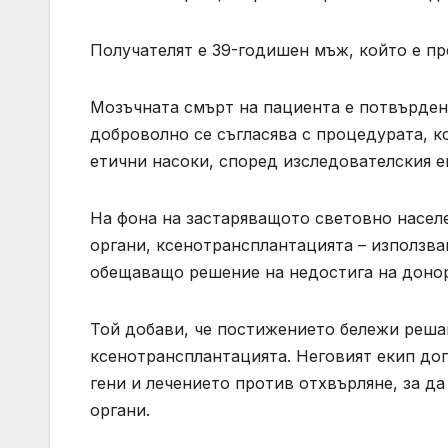
Получателят е 39-годишен мъж, който е п
Мозъчната смърт на пациента е потвърден
доброволно се съгласява с процедурата, к
етични насоки, според изследователския е
На фона на застаряващото световно насел
органи, ксенотрансплантацията – използва
обещаващо решение на недостига на донори
Той добави, че постижението бележи реша
ксенотрансплантацията. Неговият екип до
гени и лечението против отхвърляне, за д
органи.