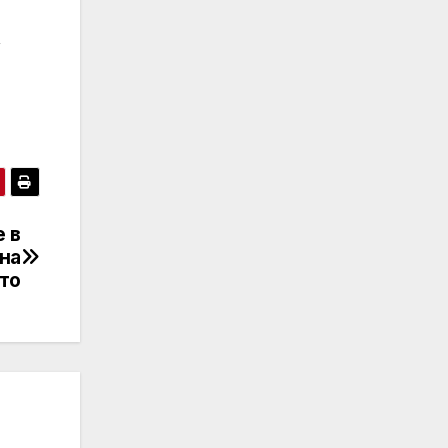
,
 в
 на
то