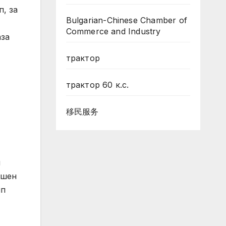
, за
Bulgarian-Chinese Chamber of
Commerce and Industry
аза
трактор
трактор 60 к.с.
移民服务
и
ншен
ип