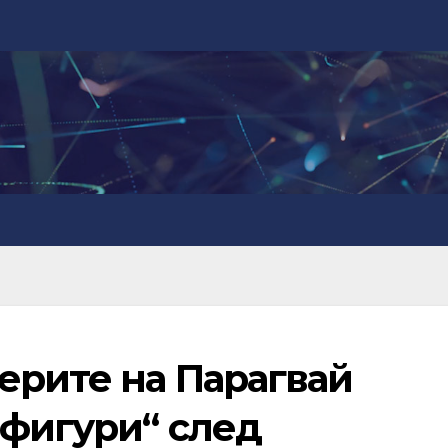
ерите на Парагвай
 фигури“ след