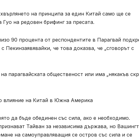
Отхвърлянето на принципа за един Китай само ще се
 Гуо на редовен брифинг за пресата.
близо 90 процента от респондентите в Парагвай подкр
с Пекинзаявявайки, че това доказва, че „сговорът с
 на парагвайската общественост или има „някакъв ск
о влияние на Китай в Южна Америка
ято да бъде обединен със сила, ако е необходимо.
ризнават Тайван за независима държава, но Вашинг
емане на самоуправляващия се остров със сила и се