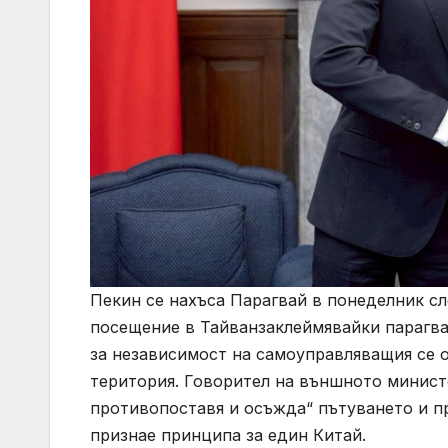
Пекин се нахъса Парагвай в понеделник с
посещение в Тайванзаклеймявайки парагва
за независимост на самоуправляващия се о
територия. Говорител на външното министе
противопоставя и осъжда“ пътуването и пр
признае принципа за един Китай.