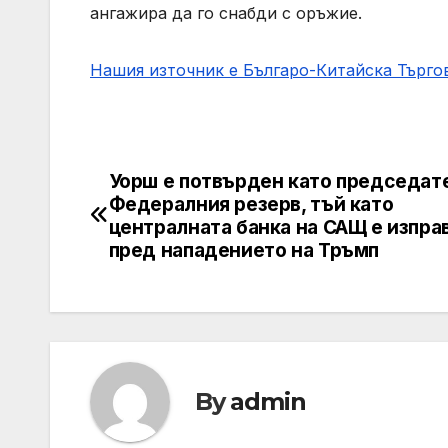
ангажира да го снабди с оръжие.
Нашия източник е Българо-Китайска Търг
Уорш е потвърден като председат
Post
Федералния резерв, тъй като
navigation
централната банка на САЩ е изпра
пред нападението на Тръмп
By
admin