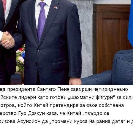
лед президента Сантяго Пеня завърши четиридневно
йските лидери като готови „шахматни фигури“ за сил
стров, който Китай претендира за своя собствена
рство Гуо Дзякун каза, че Китай „твърдо се
изова Асунсион да „промени курса на ранна дата“ и 