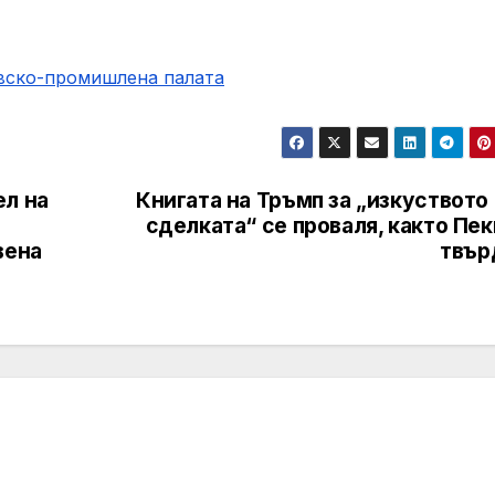
овско-промишлена палaта
ел на
Книгата на Тръмп за „изкуството
сделката“ се проваля, както Пе
вена
твър