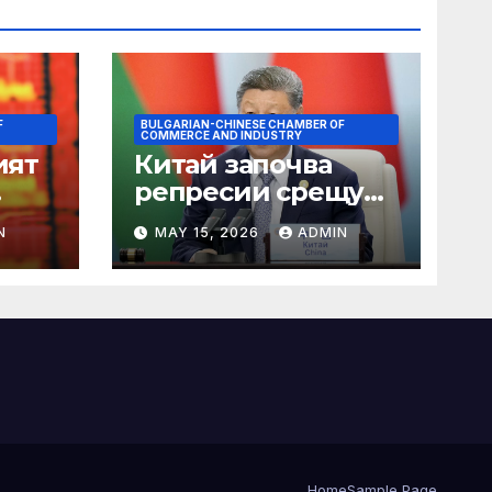
F
BULGARIAN-CHINESE CHAMBER OF
COMMERCE AND INDUSTRY
ият
Китай започва
репресии срещу
незаконните
N
MAY 15, 2026
ADMIN
практики в сектора
на TCM
Home
Sample Page