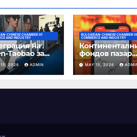
IAN-CHINESE CHAMBER OF
BULGARIAN-CHINESE CHAMBER O
CE AND INDUSTRY
COMMERCE AND INDUSTRY
еграция на
Континенталн
n-Taobao за
фондов пазар
мулиране на
достига 11-
15, 2026
ADMIN
MAY 15, 2026
ADMI
аруването 618
годишен връх
sar
.