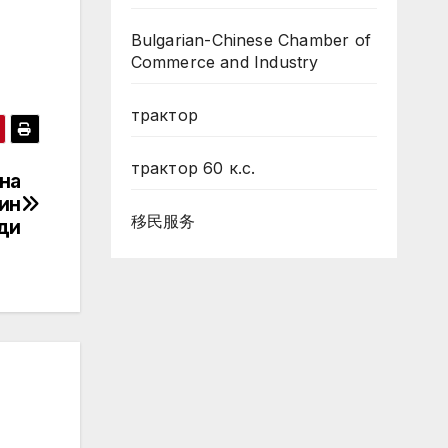
Bulgarian-Chinese Chamber of
Commerce and Industry
трактор
трактор 60 к.с.
 на
кин
移民服务
ди