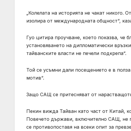
„Колелата на историята не чакат никого. 
изолира от международната общност“, каза
Гуо цитира проучване, което показва, че 
установяването на дипломатически връзки 
тайванските власти не печели подкрепа“.
Той се усъмни дали посещението е в полза
мотив“.
Защо САЩ се притесняват от нарастващот
Пекин вижда Тайван като част от Китай, ко
Повечето държави, включително САЩ, не п
се противопоставя на всеки опит за превз