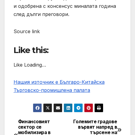
и одобрена с консенсус миналата година
след дълги преговори.
Source link
Like this:
Like Loading…
Нашия източник е Българо-Китайска
Търговско-промишлена палaта
Финансовият
Големите градове
Post
сектор се
вървят напред в
мобилизира в
търсене на