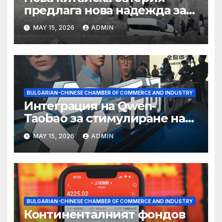
предлага нова надежда за
съхранение на водород
MAY 15, 2026
ADMIN
BULGARIAN-CHINESE CHAMBER OF COMMERCE AND INDUSTRY
Интеграция на Qwen-
Taobao за стимулиране на
пазаруването 618
MAY 15, 2026
ADMIN
BULGARIAN-CHINESE CHAMBER OF COMMERCE AND INDUSTRY
Континенталният фондов