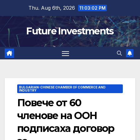
Skip
Thu. Aug 6th, 2026
11:03:03 PM
to
content
Future Investments
BULGARIAN-CHINESE CHAMBER OF COMMERCE AND
INDUSTRY
Повече от 60
членове на ООН
подписаха договор