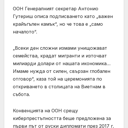
ООН Генералният секретар Антонио
Гутериш описа подписването като „важен
крайъгълен камък“, но че това е „само
началото“.
„Всеки ден сложни измами унищожават
семейства, крадат мигранти и източват
милиарди долари от нашата икономика…
Имаме нужда от силен, свързан глобален
отговор“, каза той на церемонията по
откриването в столицата на Виетнам в
събота.
Конвенцията на ООН срещу
киберпрестъпността беше предложена за
първи път от руски дипломати през 2017 г.