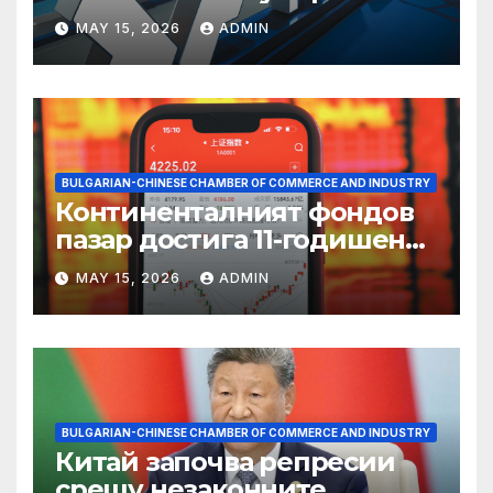
пазаруването 618
MAY 15, 2026
ADMIN
BULGARIAN-CHINESE CHAMBER OF COMMERCE AND INDUSTRY
Континенталният фондов
пазар достига 11-годишен
връх
MAY 15, 2026
ADMIN
BULGARIAN-CHINESE CHAMBER OF COMMERCE AND INDUSTRY
Китай започва репресии
срещу незаконните