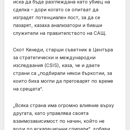
иска да бъде разглеждана като убиец на
сделка – дори когато се опитват да
изградят потенциален лост, за да се
пазарят, казаха анализатори и бивши
служители на правителството на САЩ.
Скот Кенеди, старши съветник в Центъра
за стратегически и международни
изследвания (CSIS), каза, че и двете
страни са „подбирали някои бъркотии, за
които биха могли да преговарят по време
на срещата“.
„Всяка страна има огромно влияние върху
другата, като управлява своята
взаимозависимост по начин, който не
води до ескалационни спирали“, добави