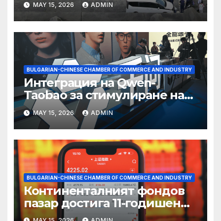
MAY 15, 2026
ADMIN
BULGARIAN-CHINESE CHAMBER OF COMMERCE AND INDUSTRY
Интеграция на Qwen-
Taobao за стимулиране на
пазаруването 618
MAY 15, 2026
ADMIN
BULGARIAN-CHINESE CHAMBER OF COMMERCE AND INDUSTRY
Континенталният фондов
пазар достига 11-годишен
връх
MAY 15, 2026
ADMIN