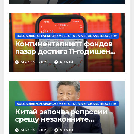
BULGARIAN-CHINESE CHAMBER OF COMMERCE AND INDUSTRY
Континенталният фондов
пазар достига 11-годишен
връх
MAY 15, 2026
ADMIN
BULGARIAN-CHINESE CHAMBER OF COMMERCE AND INDUSTRY
Китай започва репресии
срещу незаконните
практики в сектора на TCM
MAY 15, 2026
ADMIN