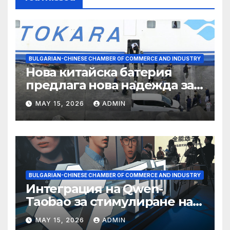
BULGARIAN-CHINESE CHAMBER OF COMMERCE AND INDUSTRY
Нова китайска батерия
предлага нова надежда за
съхранение на водород
MAY 15, 2026
ADMIN
BULGARIAN-CHINESE CHAMBER OF COMMERCE AND INDUSTRY
Интеграция на Qwen-
Taobao за стимулиране на
пазаруването 618
MAY 15, 2026
ADMIN