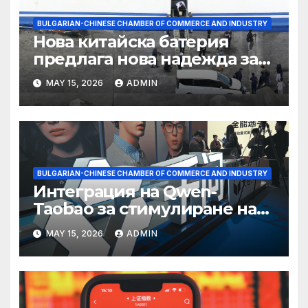
BULGARIAN-CHINESE CHAMBER OF COMMERCE AND INDUSTRY
Нова китайска батерия
предлага нова надежда за
съхранение на водород
MAY 15, 2026
ADMIN
BULGARIAN-CHINESE CHAMBER OF COMMERCE AND INDUSTRY
Интеграция на Qwen-
Taobao за стимулиране на
пазаруването 618
MAY 15, 2026
ADMIN