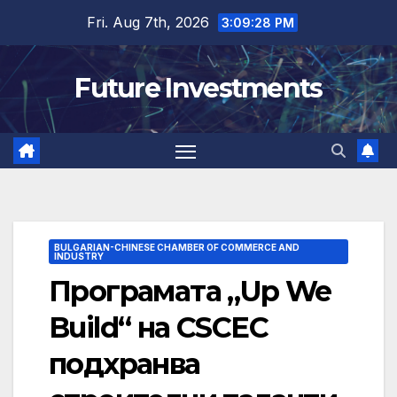
Skip
Fri. Aug 7th, 2026
3:09:29 PM
to
content
Future Investments
BULGARIAN-CHINESE CHAMBER OF COMMERCE AND
INDUSTRY
Програмата „Up We
Build“ на CSCEC
подхранва