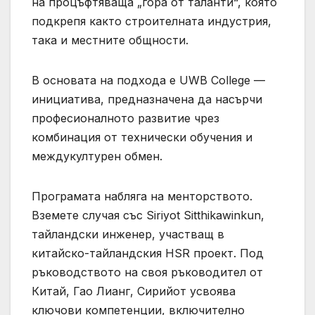
на процъфтяваща „гора от таланти“, която
подкрепя както строителната индустрия,
така и местните общности.
В основата на подхода е UWB College —
инициатива, предназначена да насърчи
професионалното развитие чрез
комбинация от технически обучения и
междукултурен обмен.
Програмата набляга на менторството.
Вземете случая със Siriyot Sitthikawinkun,
тайландски инженер, участващ в
китайско-тайландския HSR проект. Под
ръководството на своя ръководител от
Китай, Гао Лианг, Сирийот усвоява
ключови компетенции, включително