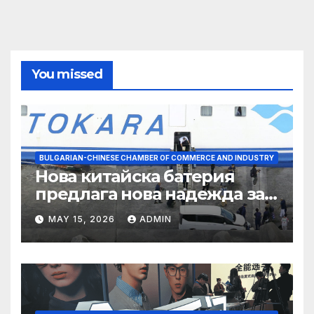
You missed
BULGARIAN-CHINESE CHAMBER OF COMMERCE AND INDUSTRY
Нова китайска батерия
предлага нова надежда за
съхранение на водород
MAY 15, 2026
ADMIN