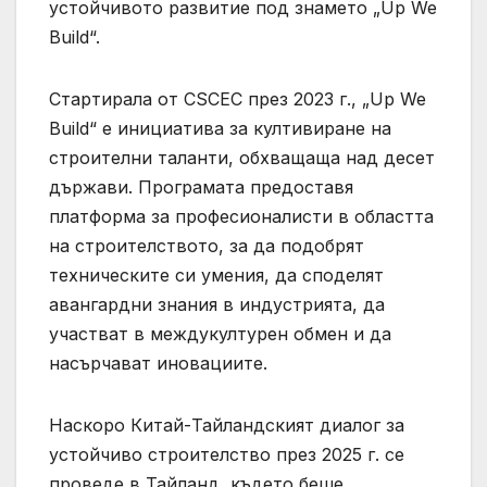
устойчивото развитие под знамето „Up We
Build“.
Стартирала от CSCEC през 2023 г., „Up We
Build“ е инициатива за култивиране на
строителни таланти, обхващаща над десет
държави. Програмата предоставя
платформа за професионалисти в областта
на строителството, за да подобрят
техническите си умения, да споделят
авангардни знания в индустрията, да
участват в междукултурен обмен и да
насърчават иновациите.
Наскоро Китай-Тайландският диалог за
устойчиво строителство през 2025 г. се
проведе в Тайланд, където беше