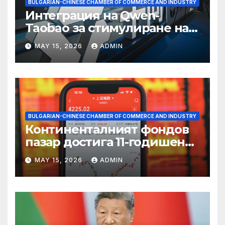
BULGARIAN-CHINESE CHAMBER OF COMMERCE AND INDUSTRY
Интеграция на Qwen-
Taobao за стимулиране на
пазаруването 618
MAY 15, 2026
ADMIN
BULGARIAN-CHINESE CHAMBER OF COMMERCE AND INDUSTRY
Континенталният фондов
пазар достига 11-годишен
връх
MAY 15, 2026
ADMIN