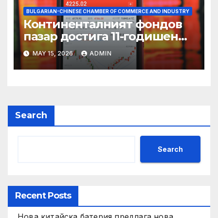
BULGARIAN-CHINESE CHAMBER OF COMMERCE AND INDUSTRY
Континенталният фондов
пазар достига 11-годишен
връх
MAY 15, 2026
ADMIN
Search
Search
Recent Posts
Нова китайска батерия предлага нова