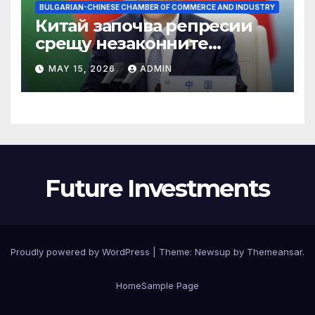
BULGARIAN-CHINESE CHAMBER OF COMMERCE AND INDUSTRY
Китай започва репресии
срещу незаконните
практики в сектора на TCM
MAY 15, 2026
ADMIN
Future Investments
Proudly powered by WordPress
|
Theme:
Newsup
by
Themeansar
.
Home
Sample Page