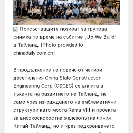
Присъстващите позират за групова
снимка по време на събитие „Up We Build“
в Тайланд. [Photo provided to
chinadaily.com.cn]
В продължение на повече от четири
десетилетия China State Construction
Engineering Corp (CSCEC) се вплита в
тъканта на развитието на Тайланд, не
само чрез изграждането на емблематични
структури като моста Rama VIII и проекта
за високоскоростна железопътна линия
Китай-Тайланд, но и чрез подхранването