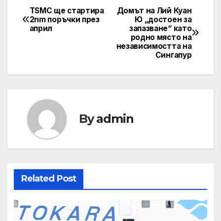
TSMC ще стартира
Домът на Лий Куан
Post
2nm поръчки през
Ю „достоен за
април
запазване“ като
navigation
родно място на
независимостта на
Сингапур
By
admin
Related Post