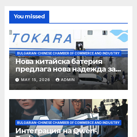
You missed
BULGARIAN-CHINESE CHAMBER OF COMMERCE AND INDUSTRY
Нова китайска батерия
предлага нова надежда за
съхранение на водород
MAY 15, 2026
ADMIN
BULGARIAN-CHINESE CHAMBER OF COMMERCE AND INDUSTRY
Интеграция на Qwen-