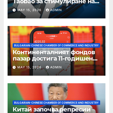
Taobao за стимулиране на
пазаруването 618
MAY 15, 2026
ADMIN
BULGARIAN-CHINESE CHAMBER OF COMMERCE AND INDUSTRY
Континенталният фондов
пазар достига 11-годишен
връх
MAY 15, 2026
ADMIN
BULGARIAN-CHINESE CHAMBER OF COMMERCE AND INDUSTRY
Китай започва репресии