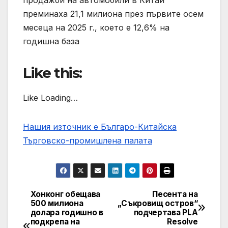
продажби на автомобили в Китай
преминаха 21,1 милиона през първите осем
месеца на 2025 г., което е 12,6% на
годишна база
Like this:
Like Loading…
Нашия източник е Българо-Китайска
Търговско-промишлена палaта
Хонконг обещава
Песента на
Post
500 милиона
„Съкровищ остров“
долара годишно в
подчертава PLA
navigation
подкрепа на
Resolve