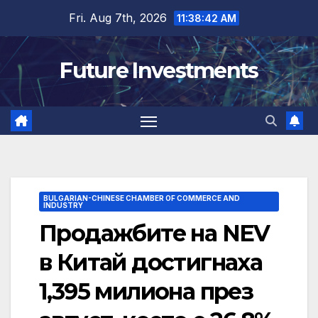
Skip
Fri. Aug 7th, 2026
11:38:43 AM
to
content
Future Investments
BULGARIAN-CHINESE CHAMBER OF COMMERCE AND
INDUSTRY
Продажбите на NEV
в Китай достигнаха
1,395 милиона през