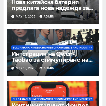
Нова китайска батерия
предлага нова надежда за
съхранение на водород
MAY 15, 2026
ADMIN
BULGARIAN-CHINESE CHAMBER OF COMMERCE AND INDUSTRY
Интеграция на Qwen-
Taobao за стимулиране на
пазаруването 618
MAY 15, 2026
ADMIN
BULGARIAN-CHINESE CHAMBER OF COMMERCE AND INDUSTRY
Континенталният фондов